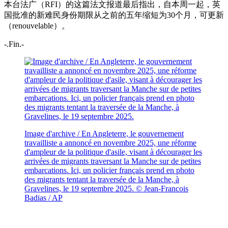
本台法广（RFI）的这篇法文报道最后指出，自本周一起，英
国批准的新难民身份期限从之前的五年缩短为30个月，可更新
（renouvelable）。
-.Fin.-
Image d'archive / En Angleterre, le gouvernement
travailliste a annoncé en novembre 2025, une réforme
d'ampleur de la politique d'asile, visant à décourager les
arrivées de migrants traversant la Manche sur de petites
embarcations. Ici, un policier français prend en photo
des migrants tentant la traversée de la Manche, à
Gravelines, le 19 septembre 2025.
© Jean-Francois
Badias / AP