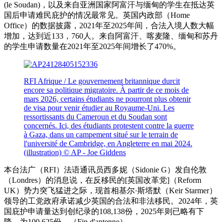
(le Soudan)，以及来自亚洲国家阿富汗与缅甸的学生在抵达英
国后申请难民庇护的情况最常见。英国内政部（Home
Office）的数据披露，2021年至2025年间，合法入境人数大幅
增加，达到近133，760人。来自阿富汗、喀麦隆、缅甸和苏丹
的学生申请数量在2021年至2025年间增长了470%。
RFI Afrique / Le gouvernement britannique durcit
encore sa politique migratoire. À partir de ce mois de
mars 2026, certains étudiants ne pourront plus obtenir
de visa pour venir étudier au Royaume-Uni. Les
ressortissants du Cameroun et du Soudan sont
concernés. Ici, des étudiants protestent contre la guerre
à Gaza, dans un campement situé sur le terrain de
l'université de Cambridge, en Angleterre en mai 2024.
(illustration)
© AP - Joe Giddens
本台法广（RFI）法语通讯员西多妮（Sidonie G）发自伦敦
（Londres）的消息说，在反移民的[英国改革党]（Reform
UK）势力突飞猛进之际，现首相基尔·斯塔默（Keir Starmer）
领导的工党政府承诺减少英国的合法和非法移民。2024年，英
国庇护申请量达到创纪录的108,138份，2025年则已略有下
降，为100,625份。（Fin d'antenne）