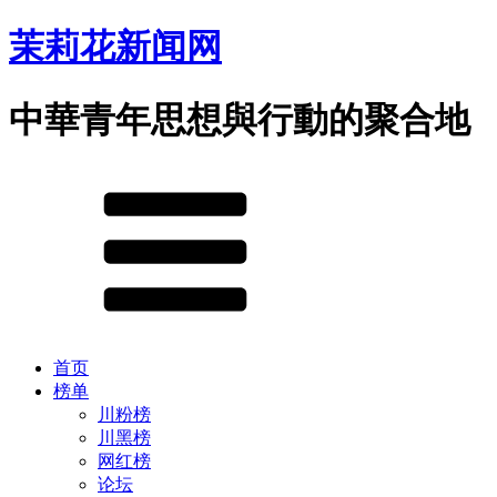
茉莉花新闻网
中華青年思想與行動的聚合地
首页
榜单
川粉榜
川黑榜
网红榜
论坛