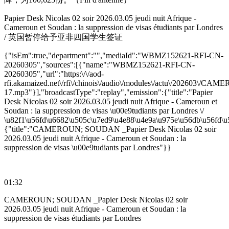
Papier Desk Nicolas 02 soir 2026.03.05 jeudi nuit Afrique -
Cameroun et Soudan : la suppression de visas étudiants par Londres
/ 英国暂停给予亚非四国学生签证
{"isEm":true,"department":"","mediaId":"WBMZ152621-RFI-CN-
20260305","sources":[{"name":"WBMZ152621-RFI-CN-
20260305","url":"https:\/\/aod-
rfi.akamaized.net\/rfi\/chinois\/audio\/modules\/actu\/202603
17.mp3"}],"broadcastType":"replay","emission":{"title":"Papier
Desk Nicolas 02 soir 2026.03.05 jeudi nuit Afrique - Cameroun et
Soudan : la suppression de visas \u00e9tudiants par Londres \/
\u82f1\u56fd\u6682\u505c\u7ed9\u4e88\u4e9a\u975e\u56db\u56fd\u5
{"title":"CAMEROUN; SOUDAN _Papier Desk Nicolas 02 soir
2026.03.05 jeudi nuit Afrique - Cameroun et Soudan : la
suppression de visas \u00e9tudiants par Londres"}}
01:32
CAMEROUN; SOUDAN _Papier Desk Nicolas 02 soir
2026.03.05 jeudi nuit Afrique - Cameroun et Soudan : la
suppression de visas étudiants par Londres