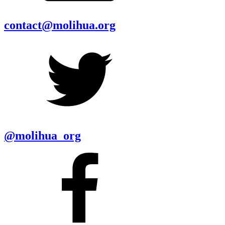
contact@molihua.org
@molihua_org