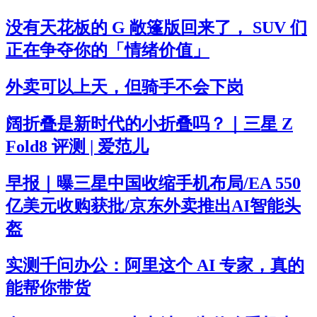
没有天花板的 G 敞篷版回来了， SUV 们
正在争夺你的「情绪价值」
外卖可以上天，但骑手不会下岗
阔折叠是新时代的小折叠吗？｜三星 Z
Fold8 评测 | 爱范儿
早报｜曝三星中国收缩手机布局/EA 550
亿美元收购获批/京东外卖推出AI智能头
盔
实测千问办公：阿里这个 AI 专家，真的
能帮你带货