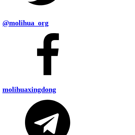
@molihua_org
molihuaxingdong