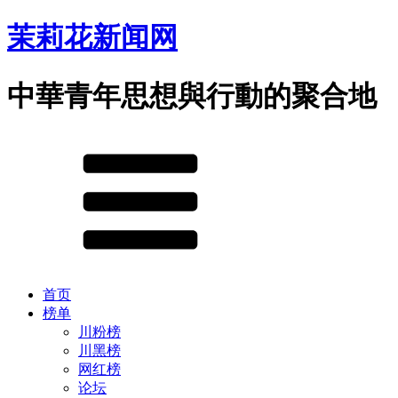
茉莉花新闻网
中華青年思想與行動的聚合地
首页
榜单
川粉榜
川黑榜
网红榜
论坛