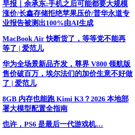
早报｜余承东:手机之后可能都要大规模
涨价/长鑫存储拒绝苹果压价/普华永道专
业报告被测出100%由AI生成
MacBook Air 快断货了，等等党不能再
等了 | 爱范儿
华为全场景新品齐发，尊界 V800 领航版
售价破百万，埃尔法们的加价生意不好做
了 | 爱范儿
8GB 内存也能跑 Kimi K3？2026 本地部
署大模型配置全指南
也许，PS6 是最后一代游戏机…