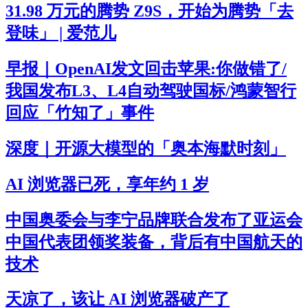
31.98 万元的腾势 Z9S，开始为腾势「去
登味」 | 爱范儿
早报｜OpenAI发文回击苹果:你做错了/
我国发布L3、L4自动驾驶国标/鸿蒙智行
回应「竹知了」事件
深度｜开源大模型的「奥本海默时刻」
AI 浏览器已死，享年约 1 岁
中国奥委会与李宁品牌联合发布了亚运会
中国代表团领奖装备，背后有中国航天的
技术
天凉了，该让 AI 浏览器破产了