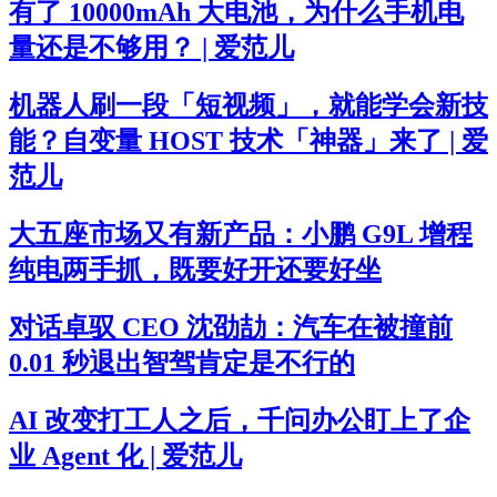
有了 10000mAh 大电池，为什么手机电
量还是不够用？ | 爱范儿
机器人刷一段「短视频」，就能学会新技
能？自变量 HOST 技术「神器」来了 | 爱
范儿
大五座市场又有新产品：小鹏 G9L 增程
纯电两手抓，既要好开还要好坐
对话卓驭 CEO 沈劭劼：汽车在被撞前
0.01 秒退出智驾肯定是不行的
AI 改变打工人之后，千问办公盯上了企
业 Agent 化 | 爱范儿