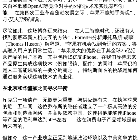
来自谷歌或OpenAI等竞争对手的外部技术来实现某些功
能。“在第四次工业革命蓬勃发展之际，苹果不能袖手旁观”，
丹·艾夫斯强调说。
尽管如此，这场博弈远未结束。“在人工智能时代，还没有人
找到彻底革新人机交互的方法”，Forrester分析师托马斯·胡森
（Thomas Husson）解释道。“苹果有机会找到合适的方案，将
其融入用户的日常生活。” 苹果最大的优势在于其全球25亿活
跃产品的用户基数，其中包括15亿支iPhone。在我们等待未来
产品原生集成这项技术（例如眼镜、配件）的同时，苹果仍将
是人工智能领域的主要分销商之一。特纳斯面临的挑战是如何
通过服务实现这项技术的商业化。
在北京和华盛顿之间寻求平衡
库克另一项遗产，无疑更为重要，与供应链有关。在执掌苹果
的近十五年间，这位乔布斯的继任者建立了一个极其高效的分
包商和制造商网络，并高度依赖中国。这使得他能够使iPhone
等产品的毛利率达到50%左右——这在消费电子产品领域是前
所未有的。
但如今，这一产业瑰宝正受到地缘政治环境以及中美竞争的挑