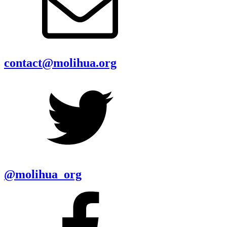
contact@molihua.org
@molihua_org