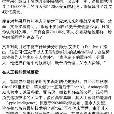
把苹果打造成了名副其实的摇钱树。仅去年一年，该集团就创
造了4160亿美元的收入和1120亿美元的利润，市值飙升至超过
4万亿美元。
库克对苹果品牌的深入了解对于应对未来的挑战至关重要。然
而，文章接着提问，“永远不要问自己史蒂夫会怎么做。只做
你认为对的事。” 库克会像2011年史蒂夫·乔布斯给他那样，给
特纳斯同样的建议吗？
文章对此引述韦德布什证券分析师丹·艾夫斯（Dan Ives）指
出，该公司“正处于以人工智能为核心的战略转型期，这位标
志性领导人的离职令人意外”
。
“库克留下的重任将十分重
大，他选择在这个时候离职，既合情合理，又令人费解。”
在人工智能领域落后
人工智能显然是特纳斯将要面对的优先挑战。自2022年秋季
ChatGPT推出后，苹果似乎一直落后于OpenAI、Anthropic等
AI实验室，以​​及谷歌、亚马逊、微软和Meta等公司。该公司
负责这项技术的团队中，多位高管离职。其人工智能功能套件
（Apple Intelligence）原定于2024年秋季发布，但令人失望。
旨在整合所有最新技术的全新“Siri”至今仍未面世。由于其人
工智能模型尚未达到竞争对手的水平，苹果不得不求助于使用