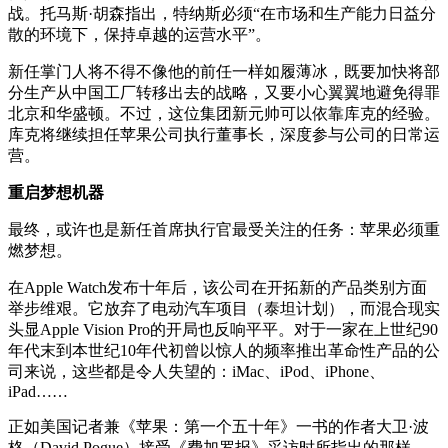
战。托马斯·胡森指出，特纳斯必须“在市场和生产能力日益分
散的环境下，保持卓越的运营水平”。
新任掌门人将不得不像他的前任一样如履薄冰，既要加快将部
分生产从中国工厂转移出去的战略，又要小心翼翼地避免得罪
北京和华盛顿。不过，这位集团新元帅可以依靠库克的经验。
库克将继续担任苹果公司执行董事长，深度参与公司的日常运
营。
重启梦想机器
最终，或许也是新任首席执行官最受关注的任务：苹果必须重
燃梦想。
在Apple Watch发布十年后，该公司在开拓新的产品类别方面
举步维艰。它放弃了电动汽车项目（泰坦计划），而混合现实
头显Apple Vision Pro的开局也反响平平。对于一家在上世纪90
年代末到本世纪10年代初曾以惊人的频率推出革命性产品的公
司来说，这些都是令人失望的：iMac、iPod、iPhone、
iPad……
正如美国记者兼《苹果：第一个五十年》一书的作者大卫·波
格（David Pogue）接受《费加罗报》采访时所指出的那样，