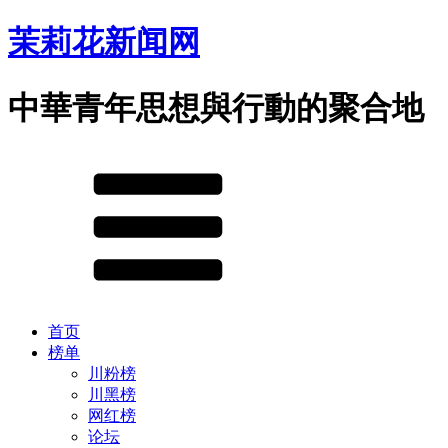
茉莉花新闻网
中華青年思想與行動的聚合地
首页
榜单
川粉榜
川黑榜
网红榜
论坛