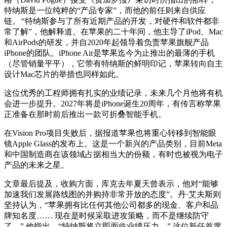
特纳斯是一位纯粹的“产品专家”，而他的前任则来自供应
链
。“
特纳斯参与了所有近期产品的开发，对硬件和软件都非
常了解”，他解释道。在苹果的二十年间，他主导了iPod、Mac
和AirPods的研发，并自2020年起领导着负责苹果旗舰产品
iPhone的团队。iPhone Air是苹果迄今为止推出的最薄的手机
（尽管销量平平），它带有特纳斯的鲜明印记，苹果转向自主
设计Mac芯片的举措也同样如此。
这位优秀的工程师拥有扎实的业绩记录，未来几个月他将有机
会进一步提升。2027年将是iPhone诞生20周年，有传言称苹果
正准备在那时前后推出一款可折叠智能手机。
在Vision Pro项目失败后，据报道苹果也将重心转移到智能眼
镜Apple Glass的发布上。这是一个新兴的产品类别，目前Meta
和中国制造商在该领域占据相当大的份额，有时也被视为电子
产品的未来之星。
文章最后提及，收购方面，库克去年夏天曾表示，他对“能够
加速我们发展路线图的并购持非常开放的态度”。丹·艾夫斯则
坚持认为，“苹果拥有比任何其他公司都多的现金、客户和品
牌知名度…… 现在是时候采取进攻策略，而不是继续防守
了。” 他指出，“特纳斯将立即面临业绩压力。” 这位新任首席