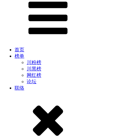
首页
榜单
川粉榜
川黑榜
网红榜
论坛
联络