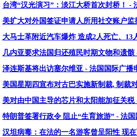
台湾“汉光演习”：淡江大桥首次封桥！ -
美扩大对外国签证申请人所用社交账户监控
大马士革附近汽车爆炸 造成2人死亡、13人
几内亚要求法国归还殖民时期文物和遗骸 
泽连斯基将出访塞尔维亚 - 法国国际广播
美国星期四宣布对古巴实施新制裁, 制裁
美对由中国主导的芯片和太阳能加征关税 
特朗普签署行政令 阻止“生育旅游” - 法
汉坦病毒：在法的一名游客曾呈阳性 现在西