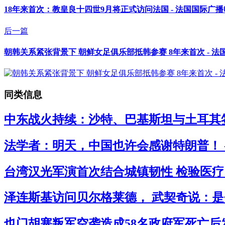
18年来首次：教皇良十四世9月将正式访问法国 - 法国国际广
后一篇
朝韩关系紧张背景下 朝鲜女足俱乐部抵韩参赛 8年来首次 - 
同类信息
中东战火持续：沙特、巴基斯坦与土耳其签
法学者：明天，中国也许会感谢特朗普！ 
台湾汉光军演首次结合城镇韧性 检验医疗民
泽连斯基访问贝尔格莱德， 武契奇说：是
也门胡塞叛军空袭造成58名政府军死亡后