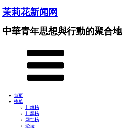
茉莉花新闻网
中華青年思想與行動的聚合地
首页
榜单
川粉榜
川黑榜
网红榜
论坛