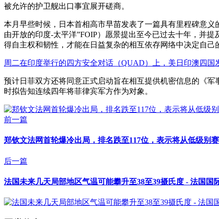
被允许的护卫舰出口事宜展开磋商。
本月早些时候，日本首相高市早苗发表了一篇具有里程碑意义
由开放的印度-太平洋”FOIP）愿景提出至今已过去十年，并
得自主权和韧性，才能在日益复杂的相互依存网络中决定自己的
周二在印度举行的四方安全对话（QUAD）上，美日印澳四国
预计日菲双方还将同意正式启动旨在相互提供机密信息的《军事
时拟告知连续四年将菲律宾军方作为对象。
前一篇
郑钦文法网首轮爆冷出局，排名跌至117位，表示将从低级别赛
后一篇
法国未来几天局部地区气温可能攀升至38至39摄氏度 - 法国国