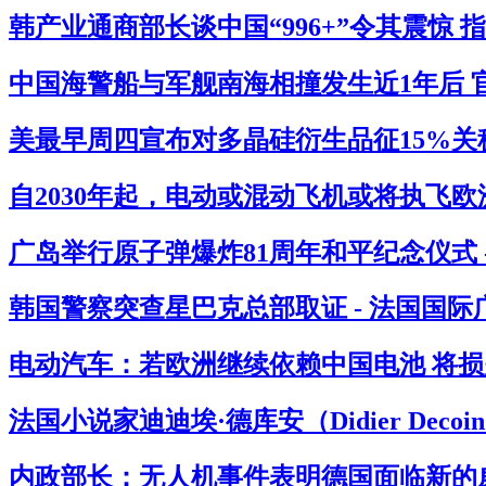
韩产业通商部长谈中国“996+”令其震惊 
中国海警船与军舰南海相撞发生近1年后 官
美最早周四宣布对多晶硅衍生品征15%关税
自2030年起，电动或混动飞机或将执飞欧
广岛举行原子弹爆炸81周年和平纪念仪式 
韩国警察突查星巴克总部取证 - 法国国际
电动汽车：若欧洲继续依赖中国电池 将损失
法国小说家迪迪埃·德库安（Didier Deco
内政部长：无人机事件表明德国面临新的威