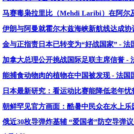
马赛毒枭拉里比（Mehdi Laribi）在阿
伊朗与阿曼就霍尔木兹海峡新航线达成协议
金与正指责日本已转变为“好战国家” - 
加拿大总理公开挑战国际足联主席信誉 -
能捕食动物肉的植物在中国被发现 - 法国
日本最新研究：看运动比赛能降低老年忧郁
朝鲜罕见官方画面：酷暑中民众在水上乐园
俄近30枚导弹炸基辅 “爱国者”防空导弹议