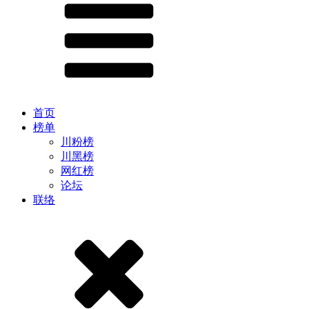
首页
榜单
川粉榜
川黑榜
网红榜
论坛
联络