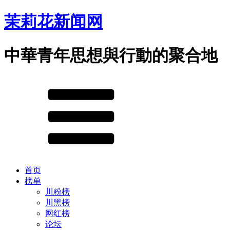
茉莉花新闻网
中華青年思想與行動的聚合地
首页
榜单
川粉榜
川黑榜
网红榜
论坛