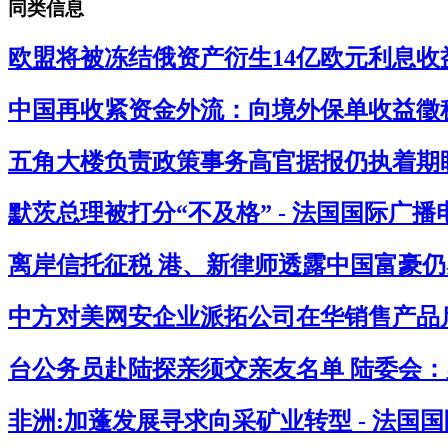
同类信息
欧盟将被冻结俄资产衍生14亿欧元利息收益
中国再收紧资金外流：向境外保单收益徵税2
五角大楼负责政策事务高官据报仍执着期盼
默茨总理被打分“不及格” - 法国国际广播
离岸信托征税 港、新律师透露中国富豪仍感
中方对美网安企业派拓公司在华销售产品启
台公务员赴陆探亲须交亲友名单 陆委会：必
非洲:加蓬发展寻求向采矿业转型 - 法国