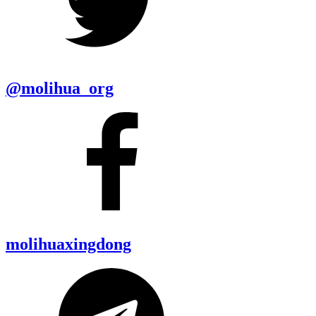
@molihua_org
molihuaxingdong