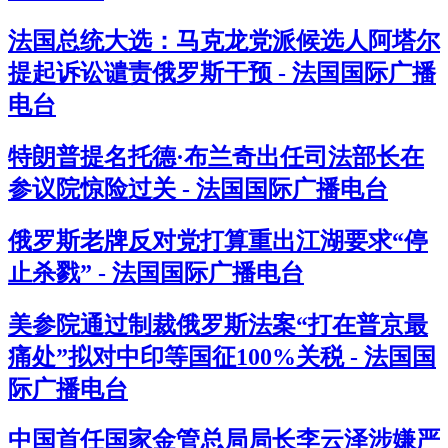
法国总统大选：马克龙党派候选人阿塔尔
提起诉讼谴责俄罗斯干预 - 法国国际广播
电台
特朗普提名托德·布兰奇出任司法部长在
参议院惊险过关 - 法国国际广播电台
俄罗斯老牌反对党打算重出江湖要求“停
止杀戮” - 法国国际广播电台
美参院通过制裁俄罗斯法案“打在普京最
痛处”拟对中印等国征100%关税 - 法国国
际广播电台
中国首任国家金管总局局长李云泽涉嫌严