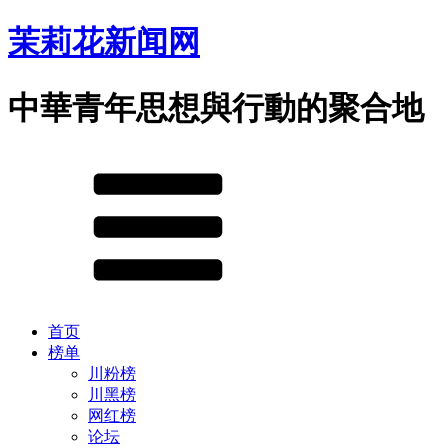
茉莉花新闻网
中華青年思想與行動的聚合地
首页
榜单
川粉榜
川黑榜
网红榜
论坛