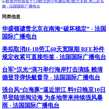
同类信息
华盛顿谴责北京在南海“破坏稳定” - 法国
国际广播电台
美拟取消H-1B劳工60天宽限期 RFE补件
规定收紧可直接拒签 - 法国国际广播电台
台军“汉光”演习举行海岸打击演练 赖清
德登导弹快艇督导 - 法国国际广播电台
强台风“白海豚”逼近浙江 料9日晚至10日
早登陆浙闽沿海 为多地带来持续强风暴
雨 - 法国国际广播电台