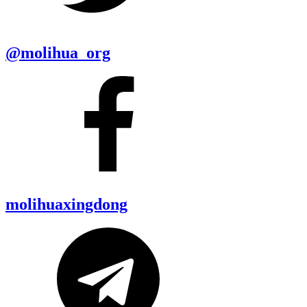
@molihua_org
molihuaxingdong