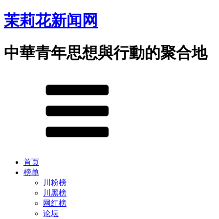
茉莉花新闻网
中華青年思想與行動的聚合地
首页
榜单
川粉榜
川黑榜
网红榜
论坛