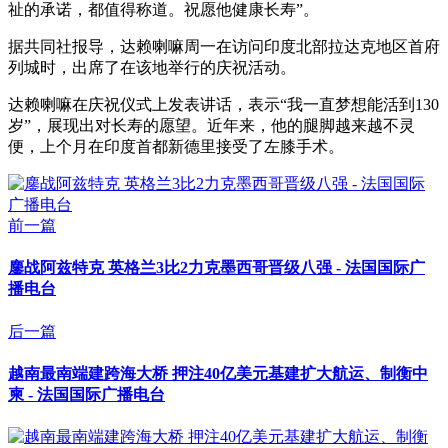
祉的承诺，都值得称道。祝愿他健康长寿”。
据共同社报导，达赖喇嘛周一在访问印度北部拉达克地区首府
列城时，出席了在该地举行的庆祝活动。
达赖喇嘛在庆祝仪式上发表讲话，表示“我一直梦想能活到130
岁”，展现出对长寿的愿望。近年来，他的腿脚越来越不灵
便，上个月在印度首都新德里接受了左膝手术。
前一篇
鏖战阿兹特克 英格兰3比2力克墨西哥晋级八强 - 法国国际广
播电台
后一篇
越南最南端建跨海大桥 押注40亿美元基建扩大航运、制衡中
柬 - 法国国际广播电台