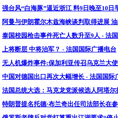
强台风“白海豚”逼近浙江 料9日晚至10
阿曼与伊朗霍尔木兹海峡谈判取得进展 油
泰国校园枪击事件死亡人数升至9人 - 法
上将断层 中将治军？ - 法国国际广播电台
无人机爆炸事件:保加利亚传召乌克兰大使
中国对德国出口再次大幅增长 - 法国国际
法国总统大选：马克龙党派候选人阿塔尔提
特朗普提名托德·布兰奇出任司法部长在参
俄罗斯老牌反对党打算重出江湖要求“停止杀