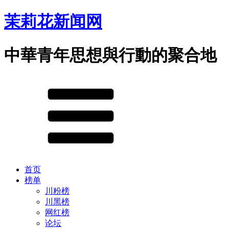
茉莉花新闻网
中華青年思想與行動的聚合地
首页
榜单
川粉榜
川黑榜
网红榜
论坛