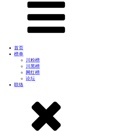
首页
榜单
川粉榜
川黑榜
网红榜
论坛
联络