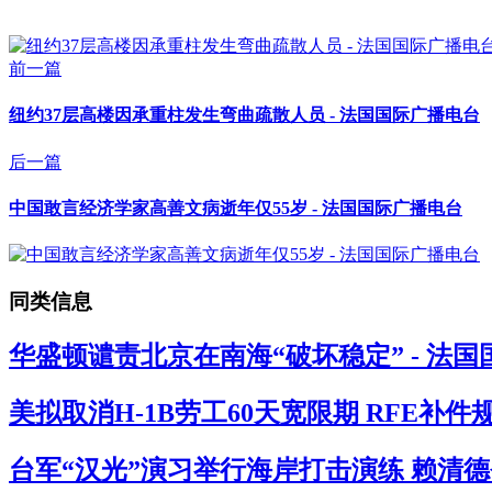
前一篇
纽约37层高楼因承重柱发生弯曲疏散人员 - 法国国际广播电台
后一篇
中国敢言经济学家高善文病逝年仅55岁 - 法国国际广播电台
同类信息
华盛顿谴责北京在南海“破坏稳定” - 法
美拟取消H-1B劳工60天宽限期 RFE补
台军“汉光”演习举行海岸打击演练 赖清德