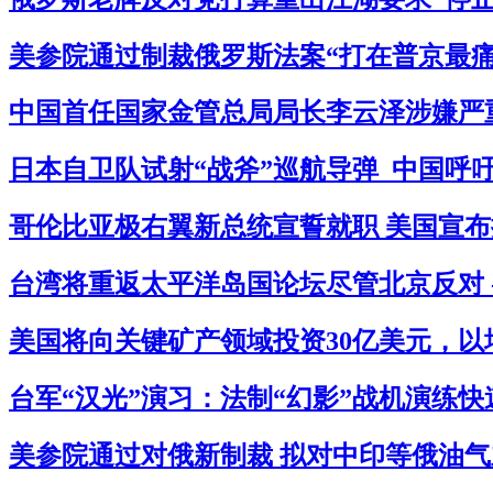
美参院通过制裁俄罗斯法案“打在普京最痛处
中国首任国家金管总局局长李云泽涉嫌严重
日本自卫队试射“战斧”巡航导弹 中国呼吁
哥伦比亚极右翼新总统宣誓就职 美国宣布拟
台湾将重返太平洋岛国论坛尽管北京反对 
美国将向关键矿产领域投资30亿美元，以
台军“汉光”演习：法制“幻影”战机演练快
美参院通过对俄新制裁 拟对中印等俄油气主