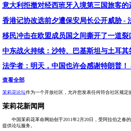
意大利拒撤对经西班牙入境第三国旅客的边
香港记协改选前夕遭保安局长公开威胁 -
移民冲击在欧盟成员国之间撕开了一道裂口
中东战火持续：沙特、巴基斯坦与土耳其签
法学者：明天，中国也许会感谢特朗普！ 
查看全部
茉莉花论坛
作为一个开放社区，允许您发表任何符合社区规定
茉莉花新闻网
中国茉莉花革命网始创于2011年2月20日，受阿拉伯之春
提供论坛服务。