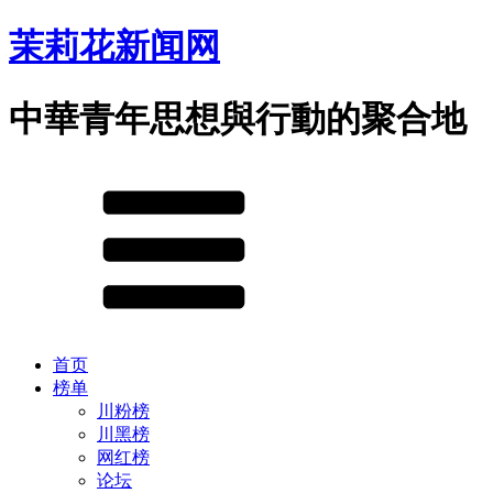
茉莉花新闻网
中華青年思想與行動的聚合地
首页
榜单
川粉榜
川黑榜
网红榜
论坛