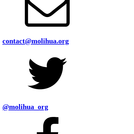
contact@molihua.org
@molihua_org