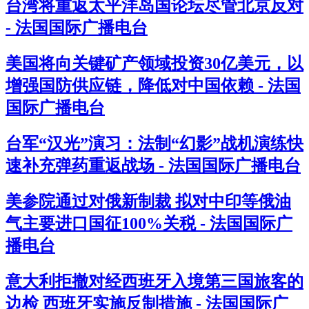
台湾将重返太平洋岛国论坛尽管北京反对
- 法国国际广播电台
美国将向关键矿产领域投资30亿美元，以
增强国防供应链，降低对中国依赖 - 法国
国际广播电台
台军“汉光”演习：法制“幻影”战机演练快
速补充弹药重返战场 - 法国国际广播电台
美参院通过对俄新制裁 拟对中印等俄油
气主要进口国征100%关税 - 法国国际广
播电台
意大利拒撤对经西班牙入境第三国旅客的
边检 西班牙实施反制措施 - 法国国际广