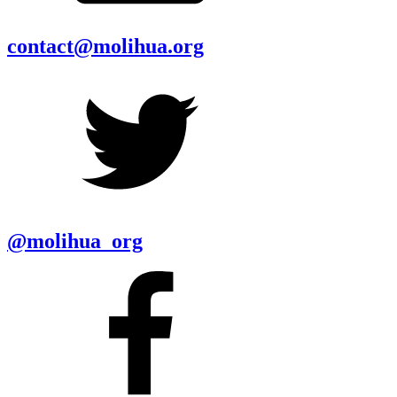
contact@molihua.org
@molihua_org