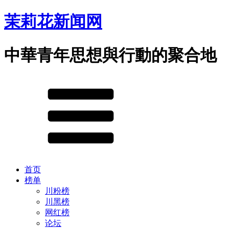
茉莉花新闻网
中華青年思想與行動的聚合地
首页
榜单
川粉榜
川黑榜
网红榜
论坛