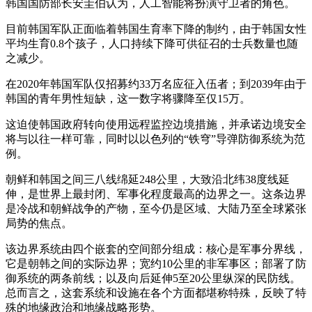
韩国国防部长安圭伯认为，人工智能将扮演守卫者的角色。
目前韩国军队正面临着韩国生育率下降的制约，由于韩国女性
平均生育0.8个孩子，人口持续下降可供征召的士兵数量也随
之减少。
在2020年韩国军队仅招募约33万名应征入伍者；到2039年由于
韩国的青年男性短缺，这一数字将骤降至仅15万。
这迫使韩国政府转向使用远程监控边境措施，并承诺边境安全
将与以往一样可靠，同时以以色列的“铁穹”导弹防御系统为范
例。
朝鲜和韩国之间三八线绵延248公里，大致沿北纬38度线延
伸，是世界上最封闭、军事化程度最高的边界之一。这条边界
是冷战和朝鲜战争的产物，至今仍是区域、大陆乃至全球紧张
局势的焦点。
该边界系统由四个嵌套的空间部分组成：核心是军事分界线，
它是朝韩之间的实际边界；宽约10公里的非军事区；部署了防
御系统的两条前线；以及向后延伸5至20公里纵深的民防线。
总而言之，这套系统和设施在各个方面都堪称特殊，反映了特
殊的地缘政治和地缘战略形势。