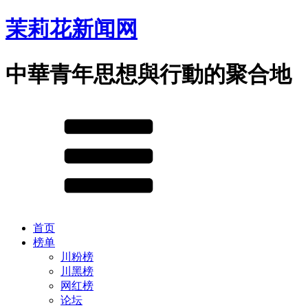
茉莉花新闻网
中華青年思想與行動的聚合地
首页
榜单
川粉榜
川黑榜
网红榜
论坛