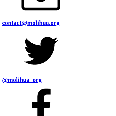
contact@molihua.org
@molihua_org