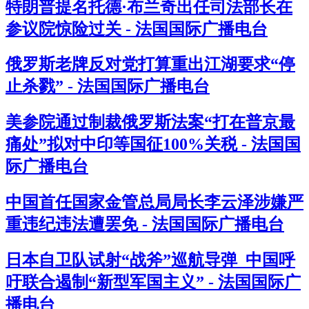
特朗普提名托德·布兰奇出任司法部长在
参议院惊险过关 - 法国国际广播电台
俄罗斯老牌反对党打算重出江湖要求“停
止杀戮” - 法国国际广播电台
美参院通过制裁俄罗斯法案“打在普京最
痛处”拟对中印等国征100%关税 - 法国国
际广播电台
中国首任国家金管总局局长李云泽涉嫌严
重违纪违法遭罢免 - 法国国际广播电台
日本自卫队试射“战斧”巡航导弹 中国呼
吁联合遏制“新型军国主义” - 法国国际广
播电台