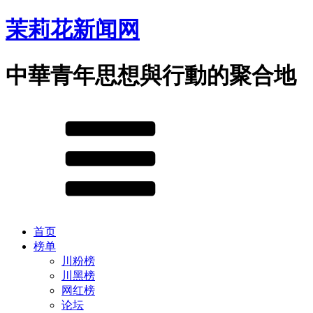
茉莉花新闻网
中華青年思想與行動的聚合地
首页
榜单
川粉榜
川黑榜
网红榜
论坛