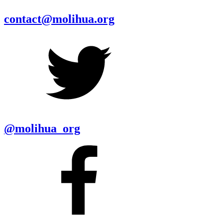
contact@molihua.org
@molihua_org