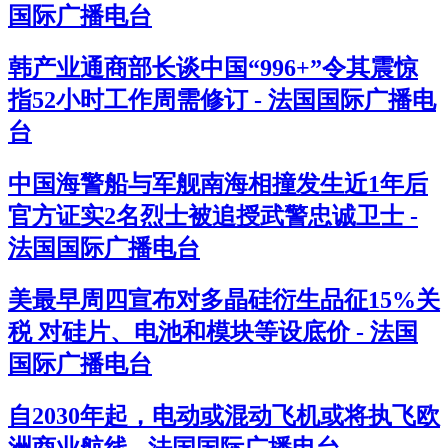
国际广播电台
韩产业通商部长谈中国“996+”令其震惊
指52小时工作周需修订 - 法国国际广播电
台
中国海警船与军舰南海相撞发生近1年后
官方证实2名烈士被追授武警忠诚卫士 -
法国国际广播电台
美最早周四宣布对多晶硅衍生品征15%关
税 对硅片、电池和模块等设底价 - 法国
国际广播电台
自2030年起，电动或混动飞机或将执飞欧