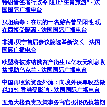
特朗普签署行政令 阻止“生育旅游” - 法
国国际广播电台
汉坦病毒：在法的一名游客曾呈阳性 现
在西接受隔离 - 法国国际广播电台
非洲:贝宁首届参议院选举新议长 - 法国
国际广播电台
欧盟将被冻结俄资产衍生14亿欧元利息收
益援助乌克兰 - 法国国际广播电台
中国再收紧资金外流：向境外保单收益徵
税20% 香港受影响 - 法国国际广播电台
五角大楼负责政策事务高官据报仍执着期