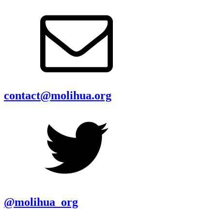
contact@molihua.org
@molihua_org