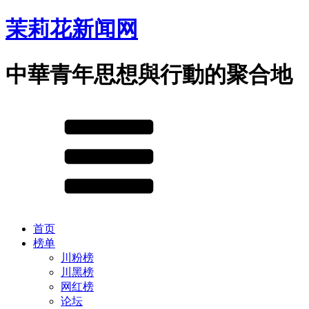
茉莉花新闻网
中華青年思想與行動的聚合地
首页
榜单
川粉榜
川黑榜
网红榜
论坛