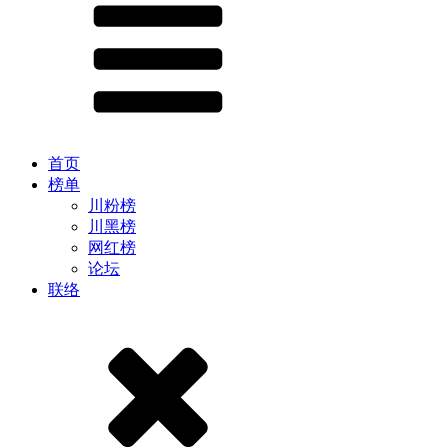
首页
榜单
川粉榜
川黑榜
网红榜
论坛
联络