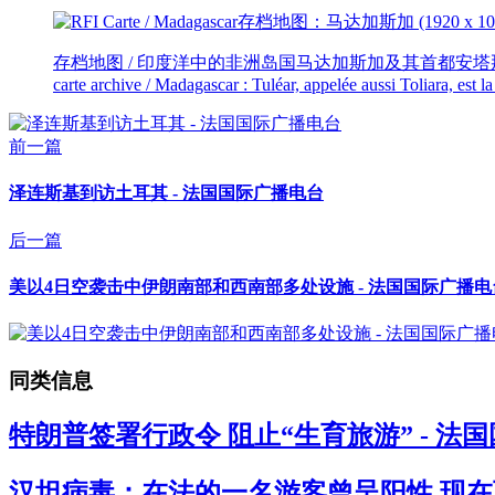
存档地图 / 印度洋中的非洲岛国马达加斯加及其首都安塔那那利
carte archive / Madagascar : Tuléar, appelée aussi Toliara, est 
前一篇
泽连斯基到访土耳其 - 法国国际广播电台
后一篇
美以4日空袭击中伊朗南部和西南部多处设施 - 法国国际广播电
同类信息
特朗普签署行政令 阻止“生育旅游” - 法
汉坦病毒：在法的一名游客曾呈阳性 现在西