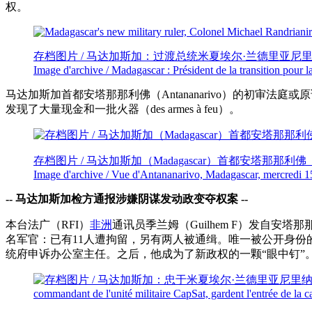
权。
存档图片 / 马达加斯加：过渡总统米夏埃尔·兰德里亚尼里纳（Présiden
Image d'archive / Madagascar : Président de la transition pour 
马达加斯加首都安塔那那利佛（Antananarivo）的初审法庭或原诉法庭
发现了大量现金和一批火器（des armes à feu）。
存档图片 / 马达加斯加（Madagascar）首都安塔那那利佛（An
Image d'archive / Vue d'Antananarivo, Madagascar, mercredi 1
-- 马达加斯加检方通报涉嫌阴谋发动政变夺权案 --
本台法广（RFI）
非洲
通讯员季兰姆（Guilhem F）发自安
名军官：已有11人遭拘留，另有两人被通缉。唯一被公开身份
统府申诉办公室主任。之后，他成为了新政权的一颗“眼中钉”