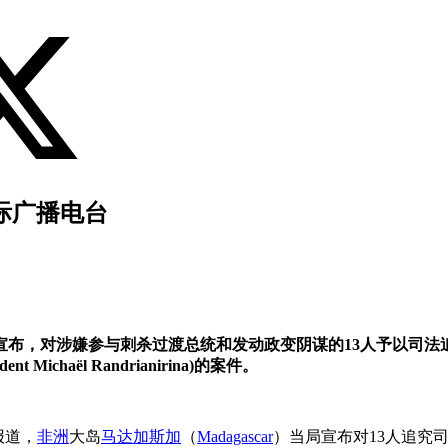
际广播电台
外宣布，对涉嫌参与刺杀过渡总统和发动政变阴谋的13人予以司法
haël Randrianirina)的案件。
文报道，
非洲
大岛
马达加斯加
（
Madagascar
）当局宣布对13人追究