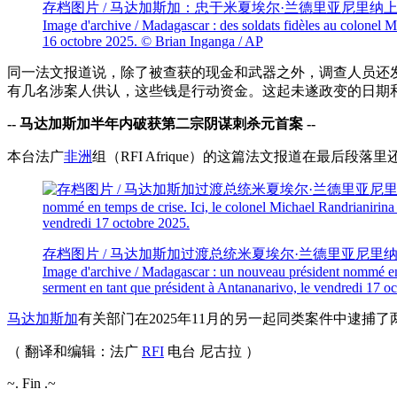
存档图片 / 马达加斯加：忠于米夏埃尔·兰德里亚尼里纳上校（Colone
Image d'archive / Madagascar : des soldats fidèles au colonel Mi
16 octobre 2025.
© Brian Inganga / AP
同一法文报道说，除了被查获的现金和武器之外，调查人员还发现了嫌
有几名涉案人供认，这些钱是行动资金。这起未遂政变的日期
-- 马达加斯加半年内破获第二宗阴谋刺杀元首案 --
本台法广
非洲
组（RFI Afrique）的这篇法文报道在最后段
存档图片 / 马达加斯加过渡总统米夏埃尔·兰德里亚尼里纳（Préside
Image d'archive / Madagascar : un nouveau président nommé en t
serment en tant que président à Antananarivo, le vendredi 17 o
马达加斯加
有关部门在2025年11月的另一起同类案件中逮捕了
（ 翻译和编辑：法广
RFI
电台 尼古拉
）
~. Fin .~