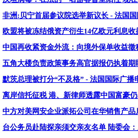
非洲:贝宁首届参议院选举新议长 - 法国
欧盟将被冻结俄资产衍生14亿欧元利息收益
中国再收紧资金外流：向境外保单收益徵税2
五角大楼负责政策事务高官据报仍执着期盼
默茨总理被打分“不及格” - 法国国际广播
离岸信托征税 港、新律师透露中国富豪仍感
中方对美网安企业派拓公司在华销售产品启
台公务员赴陆探亲须交亲友名单 陆委会：必