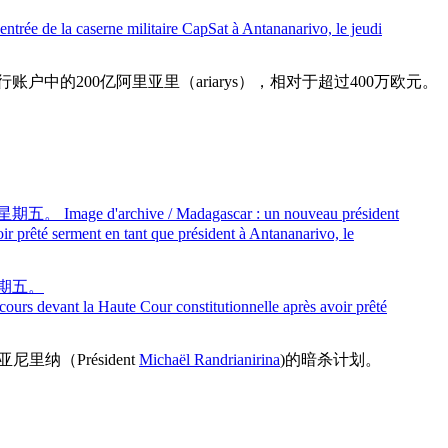
entrée de la caserne militaire CapSat à Antananarivo, le jeudi
中的200亿阿里亚里（ariarys），相对于超过400万欧元。
星期五。
ours devant la Haute Cour constitutionnelle après avoir prêté
（Président
Michaël Randrianirina
)的暗杀计划。