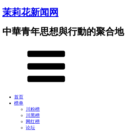
茉莉花新闻网
中華青年思想與行動的聚合地
首页
榜单
川粉榜
川黑榜
网红榜
论坛