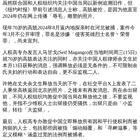
虽然联合国和人权组织均关注中国当局以新例追溯旧作，但
《纽约时报》早前引述消息人士称，高兟被控，是因为他直至
2024年仍在网上传播「辱毛」雕塑的照片。
现年70岁的高兟2024年8月返内地探亲时在河北被捕，案件今
年3月不公开审理，罪名是涉嫌「侵害英雄烈士名誉丶荣誉
罪」，尚未宣判。
人权高专办发言人马甘戈(Seif Magango)在当地时间周三(15日)
就70岁的高兟表达关注的同时，亦关注中国人权律师余文生於
本月13日获释的消息，强调释放必须是无条件的，不可限制余
氏夫妇的行动和表达自由，更不应监视二人。
许艳在丈夫余文生释放当天的下午，在社交平台X上发表了二
人乘坐高铁返回北京的照片，之後未有再发消息。而在余出狱
前，不同人权组织均敦促中国当局在释放他之後，不要监视
他，并指不少维权人士出狱後仍受骚扰，出狱只是由「小监
狱」转往「大监狱」。
最后，人权高专办敦促中国立即释放所有因和平行使权利而被
拘留的人士，包括那些因被指「煽动颠覆」和「寻衅滋事」等
定义模糊丶涵盖过宽的法例而被捕者。