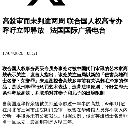
高兟审而未判逾两周 联合国人权高专办
呼吁立即释放 - 法国国际广播电台
17/04/2026 - 08:51
联合国人权事务高级专员办事处对被中国闭门审讯的艺术家高
兟表示关注，发言人指出，该处关注当局以新的「侵害英雄烈
士名誉丶荣誉罪」来追溯控告高兟多年前有关讽刺毛泽东的作
品，是以刑事罪行惩罚艺术表达，违背法律原则，吁吁立即无
条件释放高兟，并取消对其妻子和儿子的出境限制。
自美国返华探亲後被关押至今超过一年半的高兟，今年3月底
在河北省三河市法院闭门受审，欧盟在华倏馆人员亦不获入内
旁听，事後亦未有公布裁决。根据法例，侵害英雄烈士名誉罪
名一旦成立，最高刑期是入狱三年。