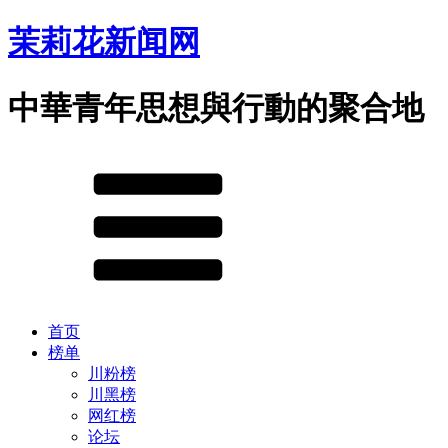
茉莉花新闻网
中華青年思想與行動的聚合地
首页
榜单
川粉榜
川黑榜
网红榜
论坛