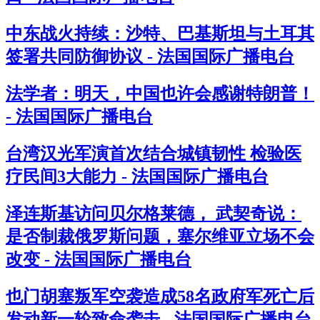
中东战火持续：沙特、巴基斯坦与土耳其
签署共同防御协议 - 法国国际广播电台
法学者：明天，中国也许会感谢特朗普！
- 法国国际广播电台
台湾汉光军演首次结合城镇韧性 检验医
疗民间3大能力 - 法国国际广播电台
泽连斯基访问贝尔格莱德， 武契奇说：
是否制裁俄罗斯问题，塞尔维亚立场不会
改变 - 法国国际广播电台
也门胡塞叛军空袭造成58名政府军死亡后
发动新一轮致命袭击 - 法国国际广播电台