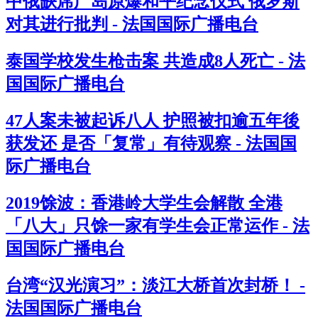
中俄缺席广岛原爆和平纪念仪式 俄罗斯
对其进行批判 - 法国国际广播电台
泰国学校发生枪击案 共造成8人死亡 - 法
国国际广播电台
47人案未被起诉八人 护照被扣逾五年後
获发还 是否「复常」有待观察 - 法国国
际广播电台
2019馀波：香港岭大学生会解散 全港
「八大」只馀一家有学生会正常运作 - 法
国国际广播电台
台湾“汉光演习”：淡江大桥首次封桥！ -
法国国际广播电台