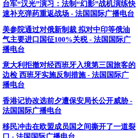
台军“汉光”演习：法制“幻影”战机演练快
速补充弹药重返战场 - 法国国际广播电台
美参院通过对俄新制裁 拟对中印等俄油
气主要进口国征100%关税 - 法国国际广
播电台
意大利拒撤对经西班牙入境第三国旅客的
边检 西班牙实施反制措施 - 法国国际广
播电台
香港记协改选前夕遭保安局长公开威胁 -
法国国际广播电台
移民冲击在欧盟成员国之间撕开了一道裂
口 - 法国国际广播电台