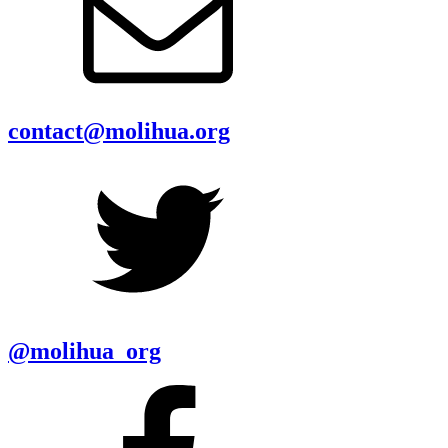
contact@molihua.org
@molihua_org