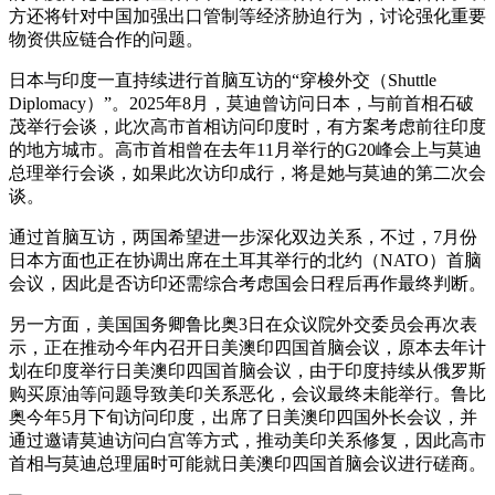
方还将针对中国加强出口管制等经济胁迫行为，讨论强化重要
物资供应链合作的问题。
日本与印度一直持续进行首脑互访的“穿梭外交（Shuttle
Diplomacy）”。2025年8月，莫迪曾访问日本，与前首相石破
茂举行会谈，此次高市首相访问印度时，有方案考虑前往印度
的地方城市。高市首相曾在去年11月举行的G20峰会上与莫迪
总理举行会谈，如果此次访印成行，将是她与莫迪的第二次会
谈。
通过首脑互访，两国希望进一步深化双边关系，不过，7月份
日本方面也正在协调出席在土耳其举行的北约（NATO）首脑
会议，因此是否访印还需综合考虑国会日程后再作最终判断。
另一方面，美国国务卿鲁比奥3日在众议院外交委员会再次表
示，正在推动今年内召开日美澳印四国首脑会议，原本去年计
划在印度举行日美澳印四国首脑会议，由于印度持续从俄罗斯
购买原油等问题导致美印关系恶化，会议最终未能举行。鲁比
奥今年5月下旬访问印度，出席了日美澳印四国外长会议，并
通过邀请莫迪访问白宫等方式，推动美印关系修复，因此高市
首相与莫迪总理届时可能就日美澳印四国首脑会议进行磋商。