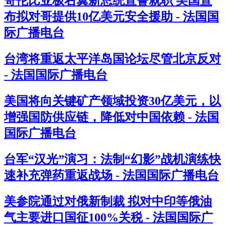
哥伦比亚极右翼新总统宣誓就职 美国宣
布拟对哥提供10亿美元安全援助 - 法国国
际广播电台
台湾将重返太平洋岛国论坛尽管北京反对
- 法国国际广播电台
美国将向关键矿产领域投资30亿美元，以
增强国防供应链，降低对中国依赖 - 法国
国际广播电台
台军“汉光”演习：法制“幻影”战机演练快
速补充弹药重返战场 - 法国国际广播电台
美参院通过对俄新制裁 拟对中印等俄油
气主要进口国征100%关税 - 法国国际广