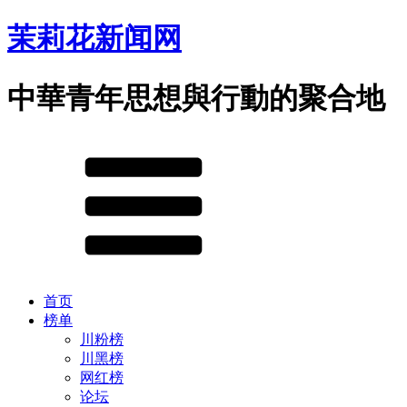
茉莉花新闻网
中華青年思想與行動的聚合地
首页
榜单
川粉榜
川黑榜
网红榜
论坛