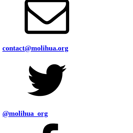
contact@molihua.org
@molihua_org