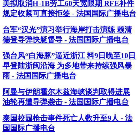
美拟取消H-1B劳工60天宽限期 RFE补件
规定收紧可直接拒签 - 法国国际广播电台
台军“汉光”演习举行海岸打击演练 赖清
德登导弹快艇督导 - 法国国际广播电台
强台风“白海豚”逼近浙江 料9日晚至10日
早登陆浙闽沿海 为多地带来持续强风暴
雨 - 法国国际广播电台
阿曼与伊朗霍尔木兹海峡谈判取得进展
油轮再遭导弹袭击 - 法国国际广播电台
泰国校园枪击事件死亡人数升至9人 - 法
国国际广播电台