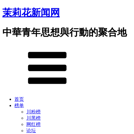
茉莉花新闻网
中華青年思想與行動的聚合地
首页
榜单
川粉榜
川黑榜
网红榜
论坛