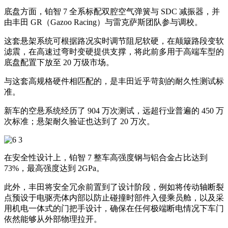
底盘方面，铂智 7 全系标配双腔空气弹簧与 SDC 减振器，并
由丰田 GR（Gazoo Racing）与雷克萨斯团队参与调校。
这套悬架系统可根据路况实时调节阻尼软硬，在颠簸路段变软
滤震，在高速过弯时变硬提供支撑，将此前多用于高端车型的
底盘配置下放至 20 万级市场。
与这套高规格硬件相匹配的，是丰田近乎苛刻的耐久性测试标
准。
新车的空悬系统经历了 904 万次测试，远超行业普遍的 450 万
次标准；悬架耐久验证也达到了 20 万次。
在安全性设计上，铂智 7 整车高强度钢与铝合金占比达到
73%，最高强度达到 2GPa。
此外，丰田将安全冗余前置到了设计阶段，例如将传动轴断裂
点预设于电驱壳体内部以防止碰撞时部件入侵乘员舱，以及采
用机电一体式的门把手设计，确保在任何极端断电情况下车门
依然能够从外部物理拉开。