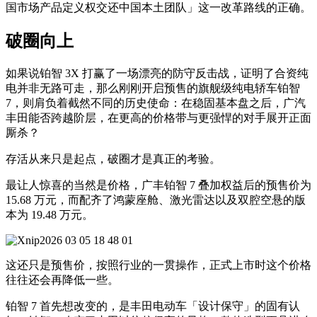
国市场产品定义权交还中国本土团队」这一改革路线的正确。
破圈向上
如果说铂智 3X 打赢了一场漂亮的防守反击战，证明了合资纯
电并非无路可走，那么刚刚开启预售的旗舰级纯电轿车铂智
7，则肩负着截然不同的历史使命：在稳固基本盘之后，广汽
丰田能否跨越阶层，在更高的价格带与更强悍的对手展开正面
厮杀？
存活从来只是起点，破圈才是真正的考验。
最让人惊喜的当然是价格，广丰铂智 7 叠加权益后的预售价为
15.68 万元，而配齐了鸿蒙座舱、激光雷达以及双腔空悬的版
本为 19.48 万元。
这还只是预售价，按照行业的一贯操作，正式上市时这个价格
往往还会再降低一些。
铂智 7 首先想改变的，是丰田电动车「设计保守」的固有认