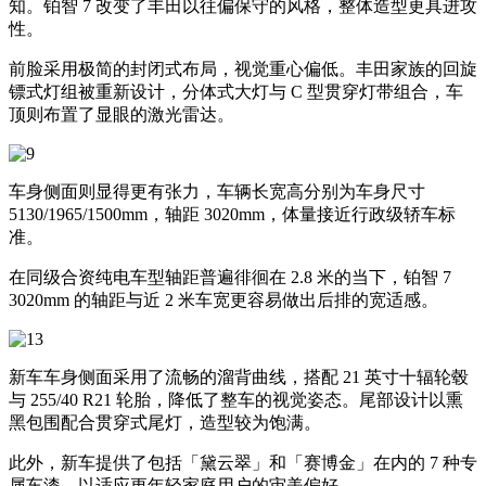
知。铂智 7 改变了丰田以往偏保守的风格，整体造型更具进攻
性。
前脸采用极简的封闭式布局，视觉重心偏低。丰田家族的回旋
镖式灯组被重新设计，分体式大灯与 C 型贯穿灯带组合，车
顶则布置了显眼的激光雷达。
车身侧面则显得更有张力，车辆长宽高分别为车身尺寸
5130/1965/1500mm，轴距 3020mm，体量接近行政级轿车标
准。
在同级合资纯电车型轴距普遍徘徊在 2.8 米的当下，铂智 7
3020mm 的轴距与近 2 米车宽更容易做出后排的宽适感。
新车车身侧面采用了流畅的溜背曲线，搭配 21 英寸十辐轮毂
与 255/40 R21 轮胎，降低了整车的视觉姿态。尾部设计以熏
黑包围配合贯穿式尾灯，造型较为饱满。
此外，新车提供了包括「黛云翠」和「赛博金」在内的 7 种专
属车漆，以适应更年轻家庭用户的审美偏好。