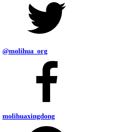
@molihua_org
molihuaxingdong