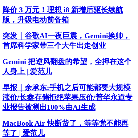
降价 3 万元！理想 i8 新增后驱长续航
版，升级电动前备箱
突发｜谷歌AI一夜巨震，Gemini换帅，
首席科学家带三个大牛出走创业
Gemini 把逆风翻盘的希望，全押在这个
人身上 | 爱范儿
早报｜余承东:手机之后可能都要大规模
涨价/长鑫存储拒绝苹果压价/普华永道专
业报告被测出100%由AI生成
MacBook Air 快断货了，等等党不能再
等了 | 爱范儿