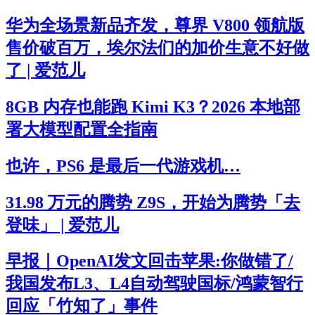
华为全场景新品齐发，尊界 V800 领航版
售价破百万，埃尔法们的加价生意不好做
了 | 爱范儿
8GB 内存也能跑 Kimi K3？2026 本地部
署大模型配置全指南
也许，PS6 是最后一代游戏机…
31.98 万元的腾势 Z9S，开始为腾势「去
登味」 | 爱范儿
早报｜OpenAI发文回击苹果:你做错了/
我国发布L3、L4自动驾驶国标/鸿蒙智行
回应「竹知了」事件