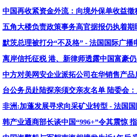
中国再收紧资金外流：向境外保单收益徵税2
五角大楼负责政策事务高官据报仍执着期盼
默茨总理被打分“不及格” - 法国国际广播
离岸信托征税 港、新律师透露中国富豪仍感
中方对美网安企业派拓公司在华销售产品启
台公务员赴陆探亲须交亲友名单 陆委会：必
非洲:加蓬发展寻求向采矿业转型 - 法国
韩产业通商部长谈中国“996+”令其震惊 