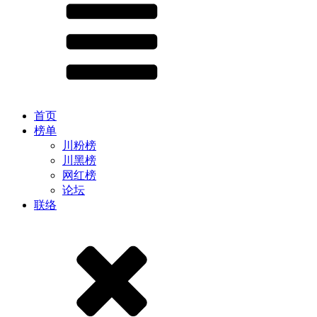
首页
榜单
川粉榜
川黑榜
网红榜
论坛
联络