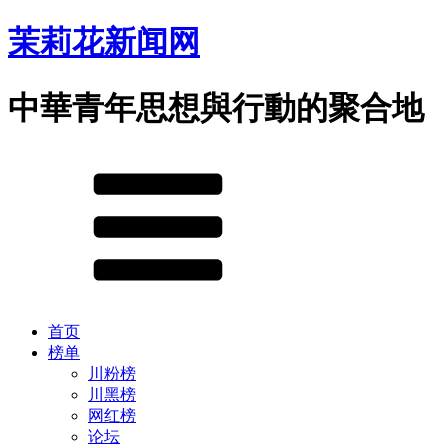
茉莉花新闻网
中華青年思想與行動的聚合地
首页
榜单
川粉榜
川黑榜
网红榜
论坛