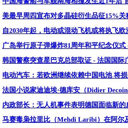
中国海警船与军舰南海相撞发生近1年后 官
美最早周四宣布对多晶硅衍生品征15%关税
自2030年起，电动或混动飞机或将执飞欧
广岛举行原子弹爆炸81周年和平纪念仪式 
韩国警察突查星巴克总部取证 - 法国国际
电动汽车：若欧洲继续依赖中国电池 将损失
法国小说家迪迪埃·德库安（Didier Deco
内政部长：无人机事件表明德国面临新的威
马赛毒枭拉里比（Mehdi Laribi）在阿