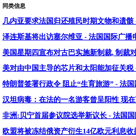
同类信息
几内亚要求法国归还殖民时期文物和遗骸 
泽连斯基将出访塞尔维亚 - 法国国际广播
美国星期四宣布对古巴实施新制裁, 制裁
美对由中国主导的芯片和太阳能加征关税 
特朗普签署行政令 阻止“生育旅游” - 法
汉坦病毒：在法的一名游客曾呈阳性 现在西
非洲:贝宁首届参议院选举新议长 - 法国
欧盟将被冻结俄资产衍生14亿欧元利息收益