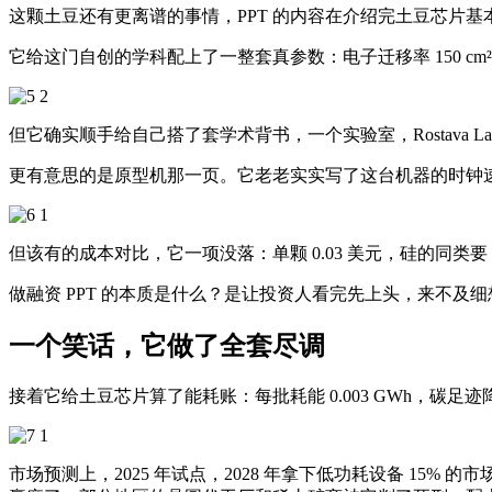
这颗土豆还有更离谱的事情，PPT 的内容在介绍完土豆芯片基本情
它给这门自创的学科配上了一整套真参数：电子迁移率 150 cm
但它确实顺手给自己搭了套学术背书，一个实验室，Rostava Lab；一本
更有意思的是原型机那一页。它老老实实写了这台机器的时钟速度
但该有的成本对比，它一项没落：单颗 0.03 美元，硅的同类
做融资 PPT 的本质是什么？是让投资人看完先上头，来不及
一个笑话，它做了全套尽调
接着它给土豆芯片算了能耗账：每批耗能 0.003 GWh，碳足迹降低 9
市场预测上，2025 年试点，2028 年拿下低功耗设备 15