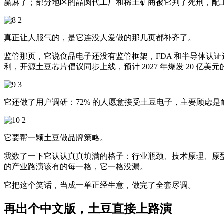
赢麻了；部分地区的晶圆代工厂和稀土矿商被它判了死刑，配
真正让人服气的，是它连没人爱做的那几页都补齐了。
监管那页，它说食品电子还没有监管框架，FDA 和半导体认证边界
利，开源土豆芯片倡议同步上线，预计 2027 年爆发 20 亿美元的诉
它还做了用户调研：72% 的人愿意接受土豆电子，主要顾虑是耐久性，对
它要帮一颗土豆做品牌策略。
我数了一下它认认真真填满的格子：行业瓶颈、技术原理、原型
的产业路演该有的每一格，它一格没漏。
它把这个笑话，当成一单正经生意，做完了全套尽调。
再出个中文版，土豆直接上路演