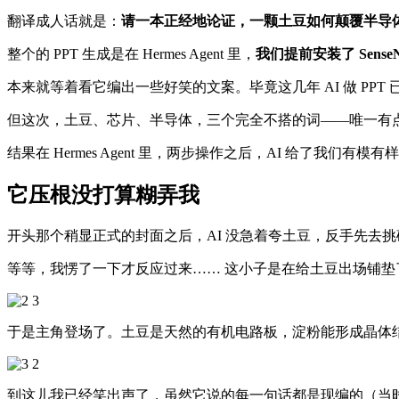
翻译成人话就是：
请一本正经地论证，一颗土豆如何颠覆半导
整个的 PPT 生成是在 Hermes Agent 里，
我们提前安装了 Sense
本来就等着看它编出一些好笑的文案。毕竟这几年 AI 做 P
但这次，土豆、芯片、半导体，三个完全不搭的词——唯一有
结果在 Hermes Agent 里，两步操作之后，AI 给了我们有模有样的
它压根没打算糊弄我
开头那个稍显正式的封面之后，AI 没急着夸土豆，反手先去挑硅半导
等等，我愣了一下才反应过来…… 这小子是在给土豆出场铺
于是主角登场了。土豆是天然的有机电路板，淀粉能形成晶体
到这儿我已经笑出声了，虽然它说的每一句话都是现编的（当