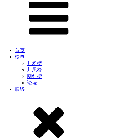
首页
榜单
川粉榜
川黑榜
网红榜
论坛
联络