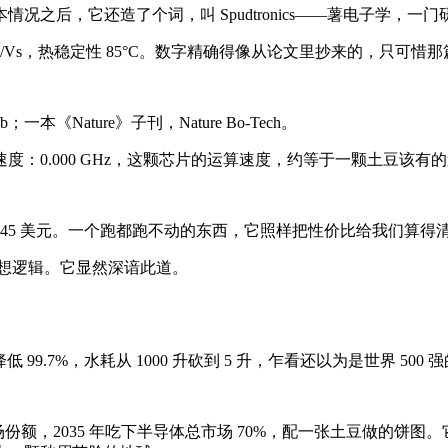
况之后，它还造了个词，叫 Spudtronics——薯电子学，
²/Vs，热稳定性 85°C。数字精确得像从论文里抄来的，只可惜
《Nature》子刊，Nature Bo-Tech。
：0.000 GHz，这颗芯片的运算速度，约等于一颗土豆该有
要 45 美元。一个跑都跑不动的东西，它照样把性价比给我们算得
细想逻辑。它显然深谙此道。
9.7%，水耗从 1000 升砍到 5 升，乍看还以为是世界 500 强
% 的市场份额，2035 年吃下半导体总市场 70%，配一张土豆做