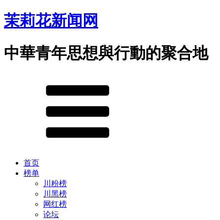
茉莉花新闻网
中華青年思想與行動的聚合地
首页
榜单
川粉榜
川黑榜
网红榜
论坛