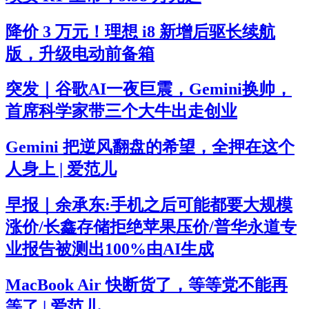
降价 3 万元！理想 i8 新增后驱长续航
版，升级电动前备箱
突发｜谷歌AI一夜巨震，Gemini换帅，
首席科学家带三个大牛出走创业
Gemini 把逆风翻盘的希望，全押在这个
人身上 | 爱范儿
早报｜余承东:手机之后可能都要大规模
涨价/长鑫存储拒绝苹果压价/普华永道专
业报告被测出100%由AI生成
MacBook Air 快断货了，等等党不能再
等了 | 爱范儿