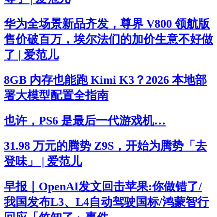
华为全场景新品齐发，尊界 V800 领航版
售价破百万，埃尔法们的加价生意不好做
了 | 爱范儿
8GB 内存也能跑 Kimi K3？2026 本地部
署大模型配置全指南
也许，PS6 是最后一代游戏机…
31.98 万元的腾势 Z9S，开始为腾势「去
登味」 | 爱范儿
早报｜OpenAI发文回击苹果:你做错了/
我国发布L3、L4自动驾驶国标/鸿蒙智行