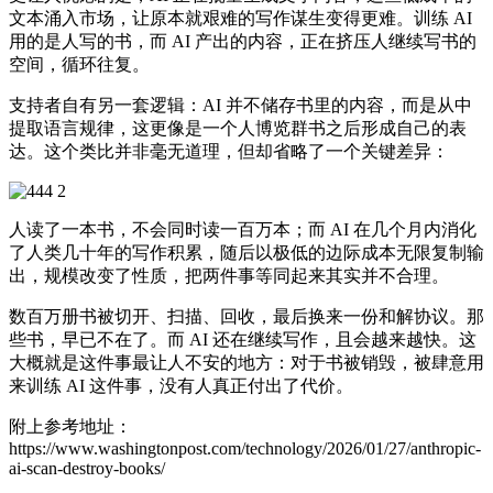
文本涌入市场，让原本就艰难的写作谋生变得更难。训练 AI
用的是人写的书，而 AI 产出的内容，正在挤压人继续写书的
空间，循环往复。
支持者自有另一套逻辑：AI 并不储存书里的内容，而是从中
提取语言规律，这更像是一个人博览群书之后形成自己的表
达。这个类比并非毫无道理，但却省略了一个关键差异：
人读了一本书，不会同时读一百万本；而 AI 在几个月内消化
了人类几十年的写作积累，随后以极低的边际成本无限复制输
出，规模改变了性质，把两件事等同起来其实并不合理。
数百万册书被切开、扫描、回收，最后换来一份和解协议。那
些书，早已不在了。而 AI 还在继续写作，且会越来越快。这
大概就是这件事最让人不安的地方：对于书被销毁，被肆意用
来训练 AI 这件事，没有人真正付出了代价。
附上参考地址：
https://www.washingtonpost.com/technology/2026/01/27/anthropic-
ai-scan-destroy-books/