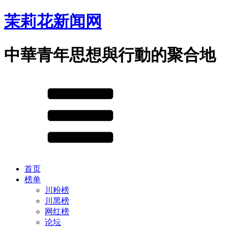
茉莉花新闻网
中華青年思想與行動的聚合地
首页
榜单
川粉榜
川黑榜
网红榜
论坛