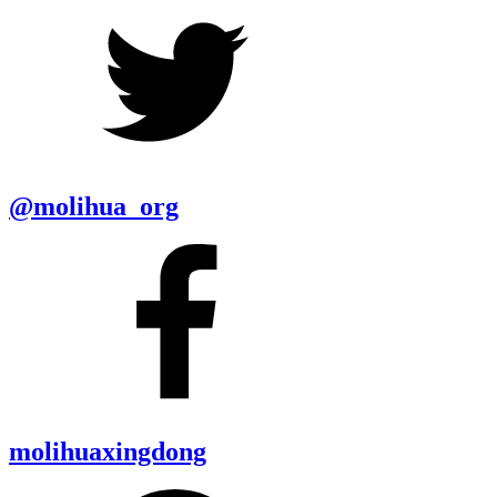
@molihua_org
molihuaxingdong