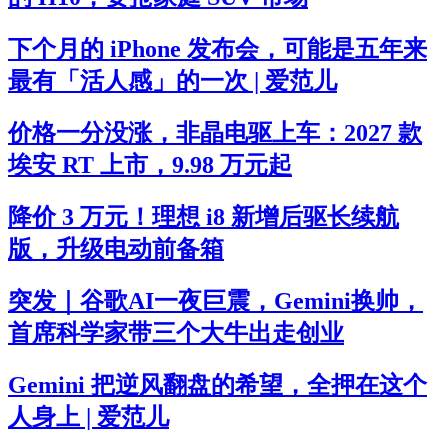
下个月的 iPhone 发布会，可能是五年来
最有「活人感」的一次 | 爱范儿
价格一分没涨，非晶电驱上车：2027 款
埃安 RT 上市，9.98 万元起
降价 3 万元！理想 i8 新增后驱长续航
版，升级电动前备箱
突发｜谷歌AI一夜巨震，Gemini换帅，
首席科学家带三个大牛出走创业
Gemini 把逆风翻盘的希望，全押在这个
人身上 | 爱范儿