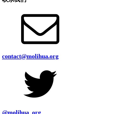
contact@molihua.org
@molihua_org