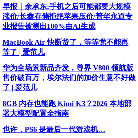
早报｜余承东:手机之后可能都要大规模
涨价/长鑫存储拒绝苹果压价/普华永道专
业报告被测出100%由AI生成
MacBook Air 快断货了，等等党不能再
等了 | 爱范儿
华为全场景新品齐发，尊界 V800 领航版
售价破百万，埃尔法们的加价生意不好做
了 | 爱范儿
8GB 内存也能跑 Kimi K3？2026 本地部
署大模型配置全指南
也许，PS6 是最后一代游戏机…