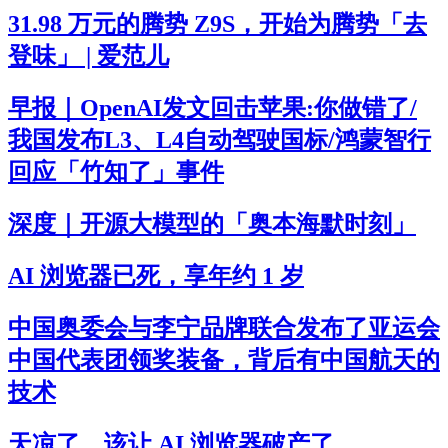
31.98 万元的腾势 Z9S，开始为腾势「去
登味」 | 爱范儿
早报｜OpenAI发文回击苹果:你做错了/
我国发布L3、L4自动驾驶国标/鸿蒙智行
回应「竹知了」事件
深度｜开源大模型的「奥本海默时刻」
AI 浏览器已死，享年约 1 岁
中国奥委会与李宁品牌联合发布了亚运会
中国代表团领奖装备，背后有中国航天的
技术
天凉了，该让 AI 浏览器破产了