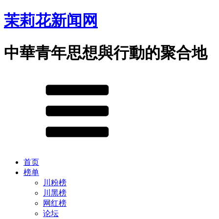
茉莉花新闻网
中華青年思想與行動的聚合地
首页
榜单
川粉榜
川黑榜
网红榜
论坛