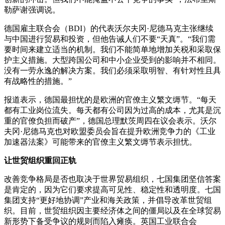
勒萨谢强调说。
德国雇主联合会（BDI）的代表沃尔夫冈·尼德马克主张继续
与中国进行贸易和投资，但他告诫人们不要“天真”。“我们需
要时间来建立适当的机制。我们不能简单地增加关税和采取保
护主义措施。大型跨国公司和中小企业受到的影响并不相同。
没有一劳永逸的解决方案。我们必须采取明智、有针对性且具
有战略性的措施。”
报道表示，德国最担忧的是欧洲的官僚主义繁文缛节。“每天
都有工业岗位流失。每天都有公司因为过高的成本，尤其是沉
重的官僚负担而破产”，德国总理默茨周四在议会表示。沃尔
夫冈·尼德马克也对欧盟委员会旨在提升欧洲竞争力的《工业
加速器法案》可能带来的官僚主义繁文缛节表示担忧。
让世贸组织重回正轨
改善竞争格局是否也取决于世界贸易组织，七国集团坚信答案
是肯定的，因为它们要求提高可见性、稳定性和透明度。七国
集团支持“更好地协调”产业和海关政策，并倡导改革世贸组
织。目前，世贸组织因主要经济体之间的僵局以及在全球贸易
新形势下备受争议的规则而陷入瘫痪。英国工业联合会