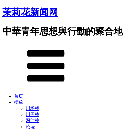
茉莉花新闻网
中華青年思想與行動的聚合地
首页
榜单
川粉榜
川黑榜
网红榜
论坛