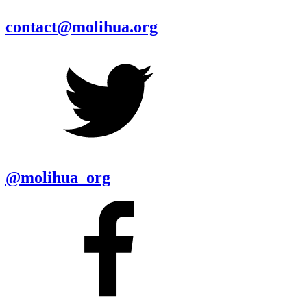
contact@molihua.org
@molihua_org