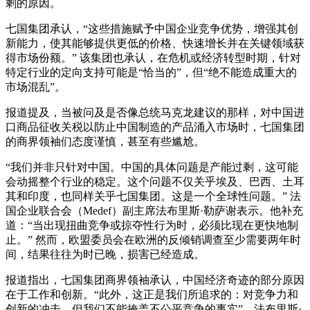
剩的原因。
七国集团承认，“这些措施赋予中国企业竞争优势，增强其创
新能力，使其能够提供更低的价格、快速增长并在关键领域获
得市场份额。” 该集团也承认，在危机或经济转型时期，针对
特定行业的定向支持可能是“恰当的”，但“绝不能造成重大的
市场混乱”。
报道提及，当被问及是否像总统马克龙建议的那样，对中国进
口商品征收关税以防止中国制造的产品涌入市场时，七国集团
的商界领袖们态度谨慎，甚至有些尴尬。
“我们并非只针对中国。中国的具体问题是产能过剩，这可能
会动摇整个行业的稳定。这个问题不仅关乎埃及、巴西、土耳
其和印度，也同样关乎七国集团。这是一个全球性问题。” 法
国企业联合会（Medef）副主席法布里斯·勒萨谢表示。他补充
道：“当出现扭曲竞争或掠夺性行为时，必须比现在更快地制
止。” 然而，欧盟委员会在欧洲的反倾销调查至少需要两年时
间，结果往往为时已晚，损害已经造成。
报道指出，七国集团商界领袖承认，中国经济奇迹的部分原因
在于工作和创新。“此外，这正是我们所追求的：对竞争力和
创新的冲击。但我们不能掩盖不公平竞争的事实”，法布里斯·