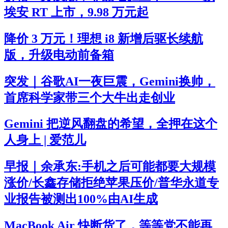
埃安 RT 上市，9.98 万元起
降价 3 万元！理想 i8 新增后驱长续航
版，升级电动前备箱
突发｜谷歌AI一夜巨震，Gemini换帅，
首席科学家带三个大牛出走创业
Gemini 把逆风翻盘的希望，全押在这个
人身上 | 爱范儿
早报｜余承东:手机之后可能都要大规模
涨价/长鑫存储拒绝苹果压价/普华永道专
业报告被测出100%由AI生成
MacBook Air 快断货了，等等党不能再