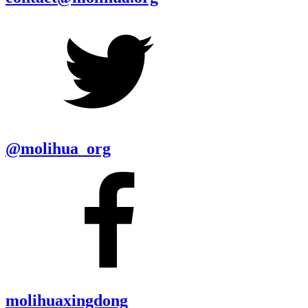
@molihua_org
molihuaxingdong