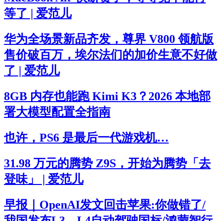
等了 | 爱范儿
华为全场景新品齐发，尊界 V800 领航版
售价破百万，埃尔法们的加价生意不好做
了 | 爱范儿
8GB 内存也能跑 Kimi K3？2026 本地部
署大模型配置全指南
也许，PS6 是最后一代游戏机…
31.98 万元的腾势 Z9S，开始为腾势「去
登味」 | 爱范儿
早报｜OpenAI发文回击苹果:你做错了/
我国发布L3、L4自动驾驶国标/鸿蒙智行