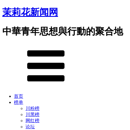
茉莉花新闻网
中華青年思想與行動的聚合地
首页
榜单
川粉榜
川黑榜
网红榜
论坛