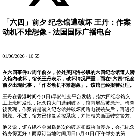
「六四」前夕 纪念馆遭破坏 王丹：作案
动机不难想像 - 法国国际广播电台
01/06/2026 - 10:55
在六四事件37周年前夕，位处美国洛杉矶的六四纪念馆遭人潜
入馆内破坏，馆长王丹表示，破坏情况严重，而在“六四”纪念
前夕出现此事，「作案动机不难想象」。该馆已经报警处理。
王丹在香港时间今(1日)早於社交平台发帖，指六四纪念馆义
工上班时发现，纪念馆大门遭到破坏，馆内展品被涂污。检查
後发现，作案者是潜入纪念馆并破坏闭路电视镜头后，再进行
损毁。不过，馆方已修复监控系统，并把相关画面转交警方。
他又说，馆方绝不会因爲是次的破坏和威胁而停办，会把纪念
馆办得更好！而原订当地时间周日(5月31日)下午举办的第二