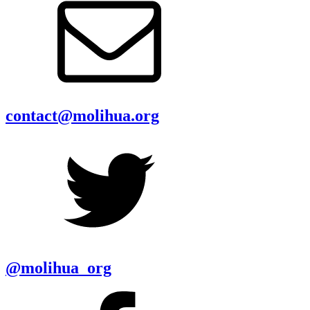
contact@molihua.org
@molihua_org