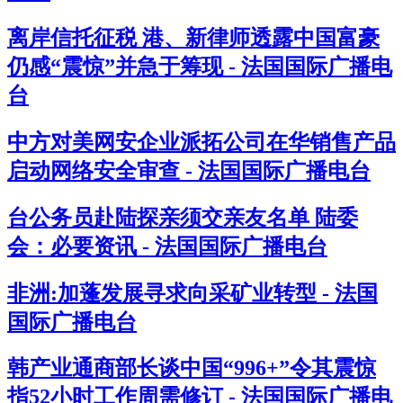
离岸信托征税 港、新律师透露中国富豪
仍感“震惊”并急于筹现 - 法国国际广播电
台
中方对美网安企业派拓公司在华销售产品
启动网络安全审查 - 法国国际广播电台
台公务员赴陆探亲须交亲友名单 陆委
会：必要资讯 - 法国国际广播电台
非洲:加蓬发展寻求向采矿业转型 - 法国
国际广播电台
韩产业通商部长谈中国“996+”令其震惊
指52小时工作周需修订 - 法国国际广播电