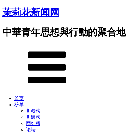
茉莉花新闻网
中華青年思想與行動的聚合地
首页
榜单
川粉榜
川黑榜
网红榜
论坛