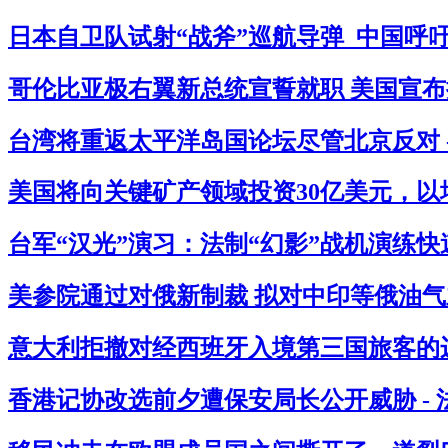
日本自卫队试射“战斧”巡航导弹 中国呼吁
哥伦比亚极右翼新总统宣誓就职 美国宣布拟
台湾将重返太平洋岛国论坛尽管北京反对 
美国将向关键矿产领域投资30亿美元，以
台军“汉光”演习：法制“幻影”战机演练快
美参院通过对俄新制裁 拟对中印等俄油气主
意大利拒撤对经西班牙入境第三国旅客的边
香港记协改选前夕遭保安局长公开威胁 -