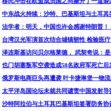
移民冲击在欧盟成员国之间撕开了一道裂口
中东战火持续：沙特、巴基斯坦与土耳其签
法学者：明天，中国也许会感谢特朗普！ 
台湾汉光军演首次结合城镇韧性 检验医疗民
泽连斯基访问贝尔格莱德， 武契奇说：是
也门胡塞叛军空袭造成58名政府军死亡后
俄罗斯电商巨头再遭袭 叶卡捷琳堡一物流中
太平洋岛国论坛未就共同谴责中国发射导弹
沙特阿拉伯与土耳其巴基斯坦签署防务协议