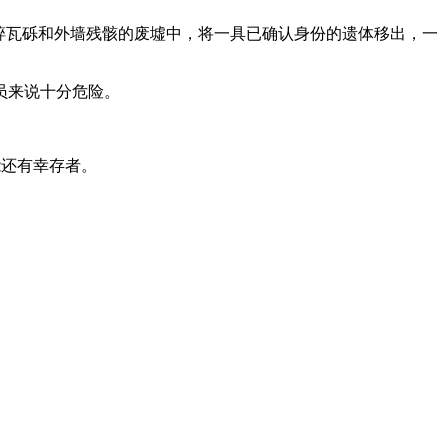
剩下碎瓦砾和外墙残骸的废墟中，将一具已确认身份的遗体移出，一
员来说十分危险。
能还有幸存者。