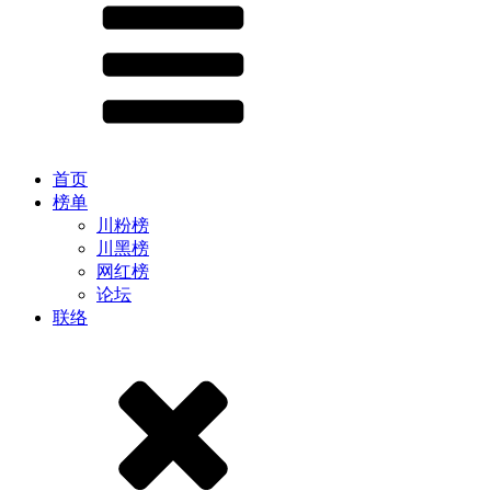
首页
榜单
川粉榜
川黑榜
网红榜
论坛
联络