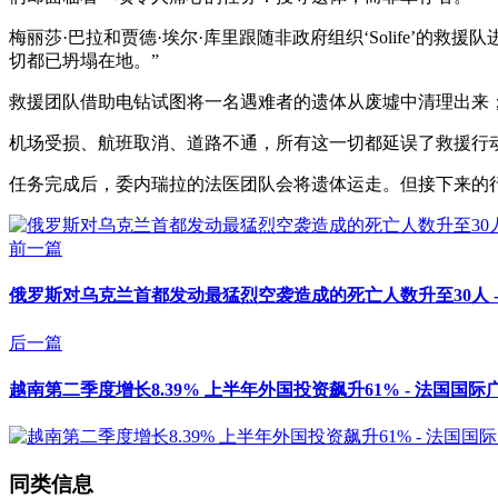
梅丽莎·巴拉和贾德·埃尔·库里跟随非政府组织‘Solife
切都已坍塌在地。”
救援团队借助电钻试图将一名遇难者的遗体从废墟中清理出来
机场受损、航班取消、道路不通，所有这一切都延误了救援行
任务完成后，委内瑞拉的法医团队会将遗体运走。但接下来的行
前一篇
俄罗斯对乌克兰首都发动最猛烈空袭造成的死亡人数升至30人 
后一篇
越南第二季度增长8.39% 上半年外国投资飙升61% - 法国国际
同类信息