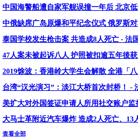
中国海警船遭自家军舰误撞一年后 北京低
中俄缺席广岛原爆和平纪念仪式 俄罗斯对其
泰国学校发生枪击案 共造成8人死亡 - 
47人案未被起诉八人 护照被扣逾五年後获
2019馀波：香港岭大学生会解散 全港「
台湾“汉光演习”：淡江大桥首次封桥！ -
美扩大对外国签证申请人所用社交账户监控
大马士革附近汽车爆炸 造成2人死亡、13人
查看全部