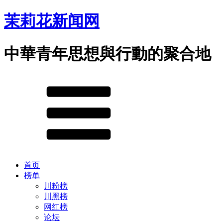
茉莉花新闻网
中華青年思想與行動的聚合地
首页
榜单
川粉榜
川黑榜
网红榜
论坛