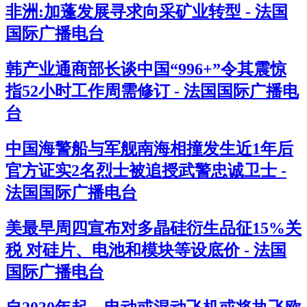
非洲:加蓬发展寻求向采矿业转型 - 法国
国际广播电台
韩产业通商部长谈中国“996+”令其震惊
指52小时工作周需修订 - 法国国际广播电
台
中国海警船与军舰南海相撞发生近1年后
官方证实2名烈士被追授武警忠诚卫士 -
法国国际广播电台
美最早周四宣布对多晶硅衍生品征15%关
税 对硅片、电池和模块等设底价 - 法国
国际广播电台