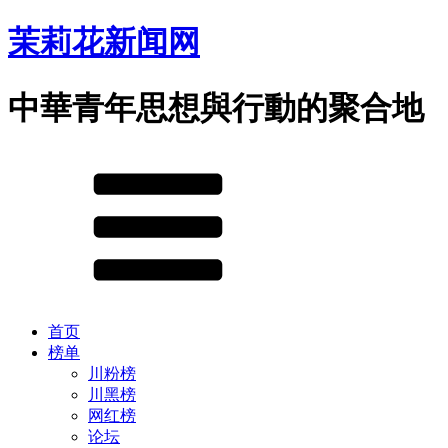
茉莉花新闻网
中華青年思想與行動的聚合地
首页
榜单
川粉榜
川黑榜
网红榜
论坛