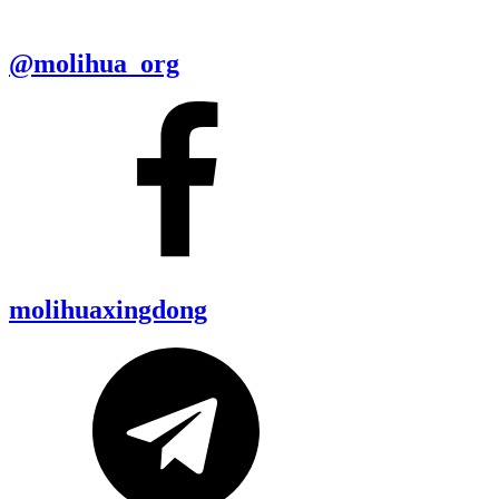
@molihua_org
molihuaxingdong