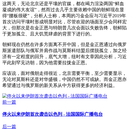
这两天，无论北京还是平壤的官媒，都在竭力渲染两国“鲜血
凝成的伟大友谊”，然而过去几乎主要依赖中国的朝鲜现在显
得“腰板很硬”，分析人士称，本周的习金会应与习近平2019年
首次访问平壤时形成明显对比，尽管欢迎的场面至少会同样宏
大，但那次是在金正恩与特朗普几次会面以失败告终，朝鲜陷
于更加孤立、且大饥荒肆虐的背景下进行的。
朝鲜现在仍然在许多方面离不开中国，但是金正恩通过向俄罗
斯派遣部队与俄军并肩作战与莫斯科结盟后摆脱孤立，加之经
济有一定程度的回升，底气大增，纽时有文章因此分析，习近
平此刻罕见访朝，因为他需要拉拢金正恩。
应该说，面对俄朝走得很近，北京需要平衡，至少需要显示，
无论对莫斯科还是对华盛顿，中国仍然不可或缺。而金正恩亦
希望通过与俄罗斯的新关系从中方获得更多的经济利益。
前一篇
停火以来伊朗首次袭击以色列 - 法国国际广播电台
后一篇