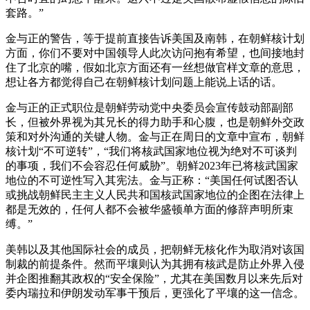
套路。”
金与正的警告，等于提前直接告诉美国及南韩，在朝鲜核计划
方面，你们不要对中国领导人此次访问抱有希望，也间接地封
住了北京的嘴，假如北京方面还有一丝想做官样文章的意思，
想让各方都觉得自己在朝鲜核计划问题上能说上话的话。
金与正的正式职位是朝鲜劳动党中央委员会宣传鼓动部副部
长，但被外界视为其兄长的得力助手和心腹，也是朝鲜外交政
策和对外沟通的关键人物。金与正在周日的文章中宣布，朝鲜
核计划“不可逆转”，“我们将核武国家地位视为绝对不可谈判
的事项，我们不会容忍任何威胁”。朝鲜2023年已将核武国家
地位的不可逆性写入其宪法。金与正称：“美国任何试图否认
或挑战朝鲜民主主义人民共和国核武国家地位的企图在法律上
都是无效的，任何人都不会被华盛顿单方面的修辞声明所束
缚。”
美韩以及其他国际社会的成员，把朝鲜无核化作为取消对该国
制裁的前提条件。然而平壤则认为其拥有核武是防止外界入侵
并企图推翻其政权的“安全保险”，尤其在美国数月以来先后对
委内瑞拉和伊朗发动军事干预后，更强化了平壤的这一信念。