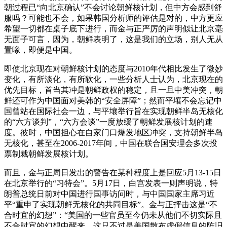
朝过程已“向北京确认”不会讨论朝鲜核计划，但中方会感到舒
服吗？可能也不会，如果韩国分析师的评估是对的，中方更应
希望一切都在桌子底下进行，而金与正严厉的声明似让北京毫
无面子可言，因为，朝鲜表明了，这是我们的立场，别人无从
置喙，即便是中国。
即使北京现在对朝鲜核计划的态度与2010年代相比发生了微妙
变化，有所淡化，有所软化，一些分析人士认为，北京现在的
优先目标，首当其冲是朝鲜政权的稳定，且一旦中美冲突，朝
鲜还可作为中国面对美韩的“安全屏障”；然而平壤不会忘记中
国曾站在国际社会一边，与平壤举行旨在实现朝鲜半岛无核化
的“六方谈判”，“六方会谈”一度放缓了朝鲜发展核计划的速
度。彼时，中国担心在自家门口爆发地区冲突，支持朝鲜半岛
无核化，甚至在2006-2017年间，中国在联合国安理会多次投
票制裁朝鲜发展核计划。
而且，金与正周日发出的警告在某种程度上是回应5月13-15日
在北京举行的“习特会”。5月17日，白宫发表一则声明说，特
朗普总统日前对中国进行国事访问时，与中国国家主席习近
平“重申了实现朝鲜无核化的共同目标”。金与正抨击这是“不
合时宜的幻想”：“美国的一些官员至今仍未从他们不切实际且
不合时宜的幻想中醒来。这只不过是美国散布虚假信息的陈旧