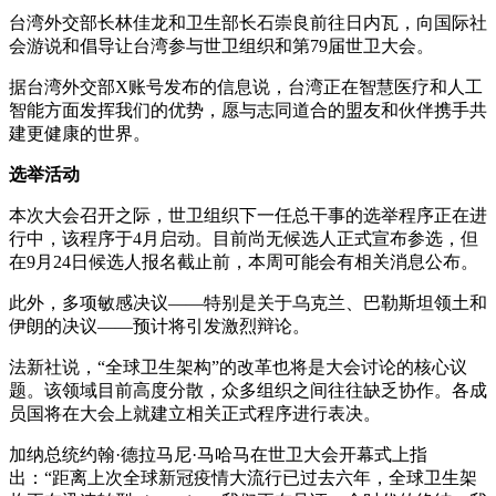
台湾外交部长林佳龙和卫生部长石崇良前往日内瓦，向国际社
会游说和倡导让台湾参与世卫组织和第79届世卫大会。
据台湾外交部X账号发布的信息说，台湾正在智慧医疗和人工
智能方面发挥我们的优势，愿与志同道合的盟友和伙伴携手共
建更健康的世界。
选举活动
本次大会召开之际，世卫组织下一任总干事的选举程序正在进
行中，该程序于4月启动。目前尚无候选人正式宣布参选，但
在9月24日候选人报名截止前，本周可能会有相关消息公布。
此外，多项敏感决议——特别是关于乌克兰、巴勒斯坦领土和
伊朗的决议——预计将引发激烈辩论。
法新社说，“全球卫生架构”的改革也将是大会讨论的核心议
题。该领域目前高度分散，众多组织之间往往缺乏协作。各成
员国将在大会上就建立相关正式程序进行表决。
加纳总统约翰·德拉马尼·马哈马在世卫大会开幕式上指
出：“距离上次全球新冠疫情大流行已过去六年，全球卫生架