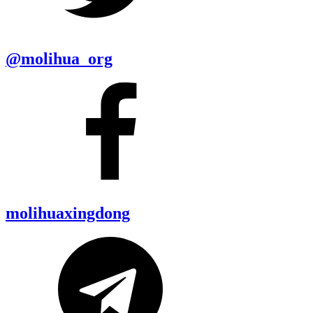
@molihua_org
molihuaxingdong