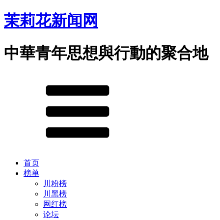
茉莉花新闻网
中華青年思想與行動的聚合地
首页
榜单
川粉榜
川黑榜
网红榜
论坛