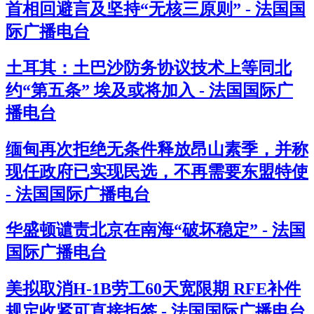
首相回避言及坚持“无核三原则” - 法国国
际广播电台
土耳其：土巴沙防务协议技术上等同北
约“第五条” 埃及或将加入 - 法国国际广
播电台
缅甸再次拒绝无条件释放昂山素季，并称
现任政府已实现民选，不再需要东盟特使
- 法国国际广播电台
华盛顿谴责北京在南海“破坏稳定” - 法国
国际广播电台
美拟取消H-1B劳工60天宽限期 RFE补件
规定收紧可直接拒签 - 法国国际广播电台