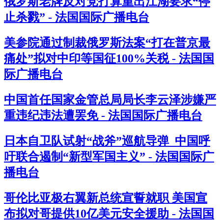
俄罗斯老牌反对党打算重出江湖要求“停
止杀戮” - 法国国际广播电台
美参院通过制裁俄罗斯法案“打在普京最
痛处”拟对中印等国征100%关税 - 法国国
际广播电台
中国首任国家金管总局局长李云泽涉嫌严
重违纪违法遭罢免 - 法国国际广播电台
日本自卫队试射“战斧”巡航导弹 中国呼
吁联合遏制“新型军国主义” - 法国国际广
播电台
哥伦比亚极右翼新总统宣誓就职 美国宣
布拟对哥提供10亿美元安全援助 - 法国国