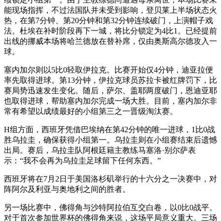
能现场指挥，不过法国队并未受到影响，登贝莱上半场状态火
热，在第7分钟、第20分钟和第32分钟连续破门，上演帽子戏
法。杜埃在补时阶段再下一城，将比分锁定为4比1。已经提前
出线的挪威本场将哈兰德放在替补席，仅由奥斯高尔德攻入一
球。
塞内加尔则以5比0轻取伊拉克。比赛开始仅4分钟，迪亚拉便
率先取得进球。第13分钟，伊拉克球员苏拉卡被红牌罚下，比
赛局势迅速发生变化。随后，萨尔、盖耶两度破门，恩迪亚耶
也取得进球，帮助塞内加尔完成一场大胜。目前，塞内加尔非
常有希望以成绩最好的小组第三之一晋级淘汰赛。
H组方面，西班牙凭借巴埃纳在第42分钟的唯一进球，1比0战
胜乌拉圭，确保获得小组第一。乌拉圭则在小组赛结束后遗憾
出局。赛后，乌拉圭队阿根廷籍主教练马塞洛·别尔萨表
示：“我不会再为乌拉圭足球留下任何东西。”
西班牙将在7月2日于美国洛杉矶举行的十六分之一决赛中，对
阵阿尔及利亚与奥地利之间的胜者。
另一场比赛中，佛得角与沙特阿拉伯互交白卷，以0比0战平。
对于首次参加世界杯的佛得角来说，这场平局意义重大。三场