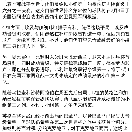
比赛全部战平之后，他们最终以小组第二的身份历史性晋级十
六分之一决赛。这支目前世界排名第64位的球队将在7月3日于
美国迈阿密迎战由梅西领衔的卫冕冠军阿根廷。
G组方面，埃及与伊朗1比1握手言和。凭借这场平局，埃及成
功晋级淘汰赛。伊朗虽然在补时阶段曾打进一球，但因判罚被
取消，无缘直接取胜。不过，他们仍有望凭借成绩最好的小组
第三身份进入下一轮。
另一场比赛中，比利时以5比1大胜新西兰，迎来本届世界杯首
场胜利，同时成功晋级。特罗萨德完成梅开二度，德布劳内和
卢卡库也分别取得进球。比利时最终获得小组第一，将于7月1
日在美国西雅图迎战一支尚未确定的成绩最好的小组第三球
队。
随着乌拉圭和沙特阿拉伯在周五先后出局，L组的英格兰和加
纳已经提前确保晋级淘汰赛，两队至少能够跻身成绩最好的小
组第三之列。不过，小组第一之争仍未结束。
英格兰将迎战已经提前出局的巴拿马。尽管巴拿马已经失去晋
级希望，但球队仍希望在第二次世界杯之旅中收获首个积分。
加纳则将面对积3分的克罗地亚，对于克罗地亚而言，这场比