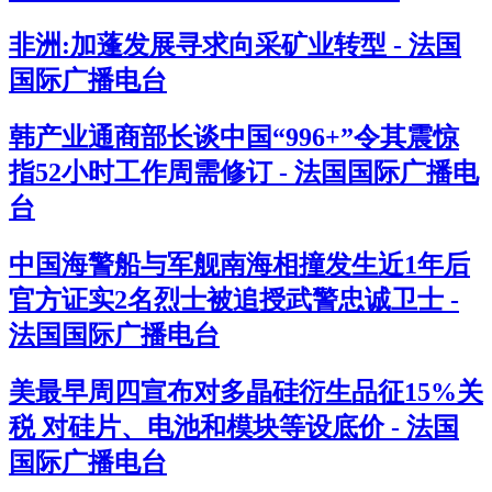
非洲:加蓬发展寻求向采矿业转型 - 法国
国际广播电台
韩产业通商部长谈中国“996+”令其震惊
指52小时工作周需修订 - 法国国际广播电
台
中国海警船与军舰南海相撞发生近1年后
官方证实2名烈士被追授武警忠诚卫士 -
法国国际广播电台
美最早周四宣布对多晶硅衍生品征15%关
税 对硅片、电池和模块等设底价 - 法国
国际广播电台