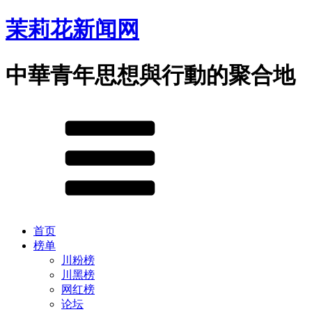
茉莉花新闻网
中華青年思想與行動的聚合地
首页
榜单
川粉榜
川黑榜
网红榜
论坛