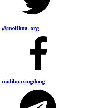
@molihua_org
molihuaxingdong