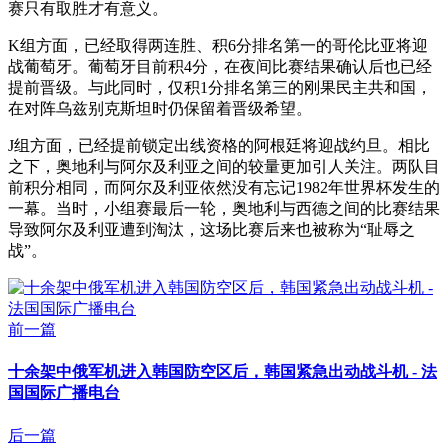
赛只有取胜才有意义。
K组方面，已经取得两连胜、积6分排名第一的哥伦比亚将迎
战葡萄牙。葡萄牙目前积4分，在夜间比赛结果确认后也已经
提前晋级。与此同时，仅积1分排名第三的刚果民主共和国，
在对阵乌兹别克斯坦时仍保留着晋级希望。
J组方面，已经提前锁定出线资格的阿根廷将迎战约旦。相比
之下，奥地利与阿尔及利亚之间的较量更加引人关注。两队目
前积分相同，而阿尔及利亚依然没有忘记1982年世界杯发生的
一幕。当时，小组赛最后一轮，奥地利与西德之间的比赛结果
导致阿尔及利亚遭到淘汰，这场比赛后来也被称为“耻辱之
战”。
前一篇
十余架中俄军机进入韩国防空区后，韩国紧急出动战斗机 - 法
国国际广播电台
后一篇