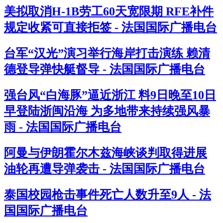
美拟取消H-1B劳工60天宽限期 RFE补件
规定收紧可直接拒签 - 法国国际广播电台
台军“汉光”演习举行海岸打击演练 赖清
德登导弹快艇督导 - 法国国际广播电台
强台风“白海豚”逼近浙江 料9日晚至10日
早登陆浙闽沿海 为多地带来持续强风暴
雨 - 法国国际广播电台
阿曼与伊朗霍尔木兹海峡谈判取得进展
油轮再遭导弹袭击 - 法国国际广播电台
泰国校园枪击事件死亡人数升至9人 - 法
国国际广播电台