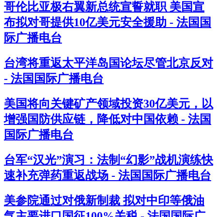
哥伦比亚极右翼新总统宣誓就职 美国宣
布拟对哥提供10亿美元安全援助 - 法国国
际广播电台
台湾将重返太平洋岛国论坛尽管北京反对
- 法国国际广播电台
美国将向关键矿产领域投资30亿美元，以
增强国防供应链，降低对中国依赖 - 法国
国际广播电台
台军“汉光”演习：法制“幻影”战机演练快
速补充弹药重返战场 - 法国国际广播电台
美参院通过对俄新制裁 拟对中印等俄油
气主要进口国征100%关税 - 法国国际广