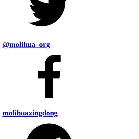
@molihua_org
molihuaxingdong