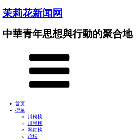
茉莉花新闻网
中華青年思想與行動的聚合地
首页
榜单
川粉榜
川黑榜
网红榜
论坛