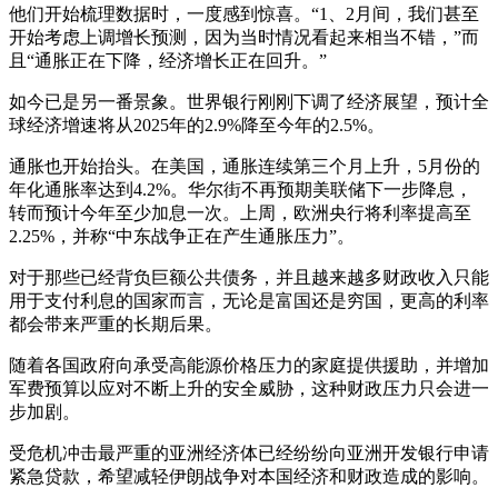
他们开始梳理数据时，一度感到惊喜。“1、2月间，我们甚至
开始考虑上调增长预测，因为当时情况看起来相当不错，”而
且“通胀正在下降，经济增长正在回升。”
如今已是另一番景象。世界银行刚刚下调了经济展望，预计全
球经济增速将从2025年的2.9%降至今年的2.5%。
通胀也开始抬头。在美国，通胀连续第三个月上升，5月份的
年化通胀率达到4.2%。华尔街不再预期美联储下一步降息，
转而预计今年至少加息一次。上周，欧洲央行将利率提高至
2.25%，并称“中东战争正在产生通胀压力”。
对于那些已经背负巨额公共债务，并且越来越多财政收入只能
用于支付利息的国家而言，无论是富国还是穷国，更高的利率
都会带来严重的长期后果。
随着各国政府向承受高能源价格压力的家庭提供援助，并增加
军费预算以应对不断上升的安全威胁，这种财政压力只会进一
步加剧。
受危机冲击最严重的亚洲经济体已经纷纷向亚洲开发银行申请
紧急贷款，希望减轻伊朗战争对本国经济和财政造成的影响。