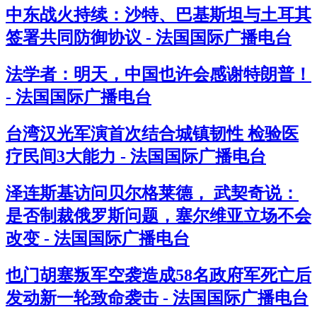
中东战火持续：沙特、巴基斯坦与土耳其
签署共同防御协议 - 法国国际广播电台
法学者：明天，中国也许会感谢特朗普！
- 法国国际广播电台
台湾汉光军演首次结合城镇韧性 检验医
疗民间3大能力 - 法国国际广播电台
泽连斯基访问贝尔格莱德， 武契奇说：
是否制裁俄罗斯问题，塞尔维亚立场不会
改变 - 法国国际广播电台
也门胡塞叛军空袭造成58名政府军死亡后
发动新一轮致命袭击 - 法国国际广播电台