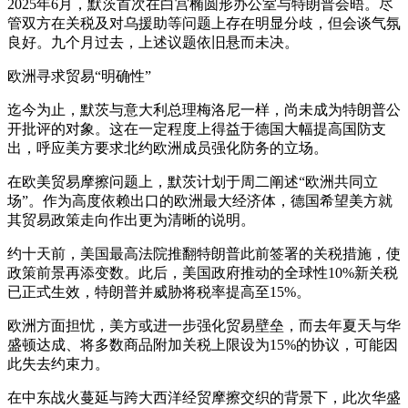
2025年6月，默茨首次在白宫椭圆形办公室与特朗普会晤。尽
管双方在关税及对乌援助等问题上存在明显分歧，但会谈气氛
良好。九个月过去，上述议题依旧悬而未决。
欧洲寻求贸易“明确性”
迄今为止，默茨与意大利总理梅洛尼一样，尚未成为特朗普公
开批评的对象。这在一定程度上得益于德国大幅提高国防支
出，呼应美方要求北约欧洲成员强化防务的立场。
在欧美贸易摩擦问题上，默茨计划于周二阐述“欧洲共同立
场”。作为高度依赖出口的欧洲最大经济体，德国希望美方就
其贸易政策走向作出更为清晰的说明。
约十天前，美国最高法院推翻特朗普此前签署的关税措施，使
政策前景再添变数。此后，美国政府推动的全球性10%新关税
已正式生效，特朗普并威胁将税率提高至15%。
欧洲方面担忧，美方或进一步强化贸易壁垒，而去年夏天与华
盛顿达成、将多数商品附加关税上限设为15%的协议，可能因
此失去约束力。
在中东战火蔓延与跨大西洋经贸摩擦交织的背景下，此次华盛