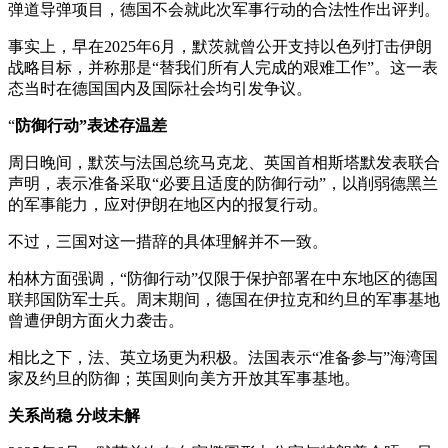
弹道导弹项目，德国不会就此次军事行动的合法性作出评判。
事实上，早在2025年6月，默茨就曾公开支持以色列打击伊朗
战略目标，并称那是“替我们所有人完成的艰难工作”。这一表
态当时在德国国内及国际社会均引发争议。
“
防御行动”表述存温差
周日晚间，默茨与法国总统马克龙、英国首相斯塔默发表联合
声明，表示准备采取“必要且适度的防御行动”，以削弱德黑兰
的军事能力，应对伊朗在地区内的报复行动。
不过，三国对这一措辞的具体理解并不一致。
柏林方面强调，“防御行动”仅限于保护部署在中东地区的德国
联邦国防军士兵。周末期间，德国在伊拉克和约旦的军事基地
曾遭伊朗方面火力袭击。
相比之下，法、英立场更为积极。法国表示“准备参与”海湾国
家及约旦的防御；英国则向美方开放其军事基地。
关系尚稳 分歧未解