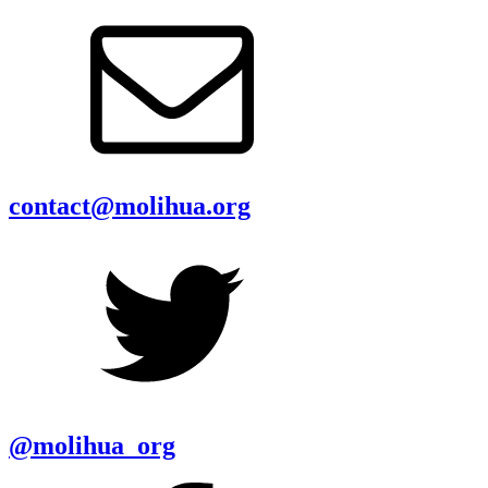
contact@molihua.org
@molihua_org