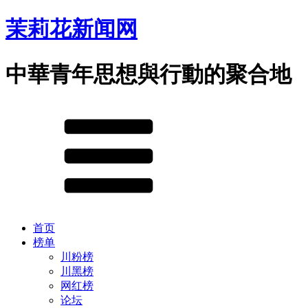
茉莉花新闻网
中華青年思想與行動的聚合地
首页
榜单
川粉榜
川黑榜
网红榜
论坛