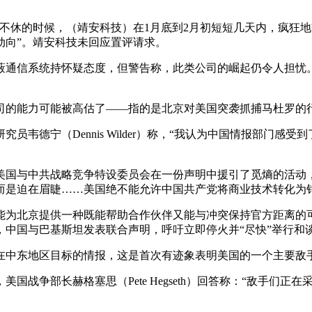
不休的时候，（靖安科技）在1月底到2月初短短几天内，疯狂地
动向”。靖安科技未回应置评请求。
蔽通信系统持怀疑态度，但警告称，此类公司的崛起仍令人担忧
司的能力可能被高估了——指的是北京对美国突袭抓捕马杜罗的
韦德宁（Dennis Wilder）称，“我认为中国情报部门
美国与中共战略竞争特设委员会在一份声明中援引了觅熵的活动
而是迫在眉睫……美国绝不能允许中国共产党将商业技术转化为
能为北京提供一种既能帮助合作伙伴又能与冲突保持官方距离的
中国与巴基斯坦发表联合声明，呼吁立即停火并“尽快”举行和
在中东地区目标的情报，这是首次有迹象表明美国的一个主要敌
国战争部长赫格塞思（Pete Hegseth）回答称：“敌手们