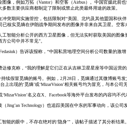
例如万拓（Vantor）和空客（Airbus）。中国官媒此前也曾报
大多数主要供应商都制定了限制或禁止此类最终用途的政策。
在冲突期间实施管控，包括限制对“美国、北约及其他盟国和伙
客户，公司已核实觅熵在伊朗战争期间发布的图像并非来自其卫星。空
人工智能分析公开的西方卫星图像，但无法实时获取美国的图像
西方公司中并不常见”。
Fedasiuk）告诉该报称，“中国私营地理空间分析公司数量
费达修克称，“我的理解是它们正在从吉林卫星星座等中国运营的
假冒觅熵的账号。例如，2月28日，觅熵通过其微博账号发文称，“
上出现的‘觅熵’或‘MizarVision’相关账号均为冒充，与本公司
zarVision’名义在X、Facebook等海外平台发布的内容均不
ng’an Technology）也追踪美国在中东的军事动向，该公
工智能的眼中，不存在绝对的‘隐身’”，该帖子描述了其分析结果