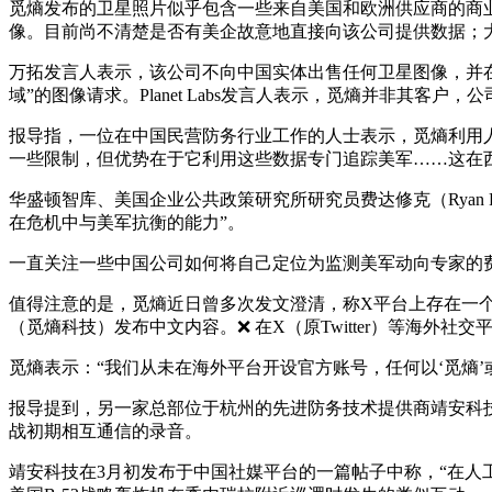
觅熵发布的卫星照片似乎包含一些来自美国和欧洲供应商的商业图像，
像。目前尚不清楚是否有美企故意地直接向该公司提供数据；
万拓发言人表示，该公司不向中国实体出售任何卫星图像，并
域”的图像请求。Planet Labs发言人表示，觅熵并非其
报导指，一位在中国民营防务行业工作的人士表示，觅熵利用
一些限制，但优势在于它利用这些数据专门追踪美军……这在
华盛顿智库、美国企业公共政策研究所研究员费达修克（Ryan 
在危机中与美军抗衡的能力”。
一直关注一些中国公司如何将自己定位为监测美军动向专家的
值得注意的是，觅熵近日曾多次发文澄清，称X平台上存在一个持续
（觅熵科技）发布中文内容。❌ 在X（原Twitter）等海外社交平台
觅熵表示：“我们从未在海外平台开设官方账号，任何以‘觅熵’或‘Mi
报导提到，另一家总部位于杭州的先进防务技术提供商靖安科技（Ji
战初期相互通信的录音。
靖安科技在3月初发布于中国社媒平台的一篇帖子中称，“在人