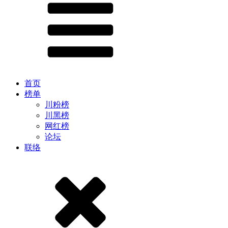
首页
榜单
川粉榜
川黑榜
网红榜
论坛
联络