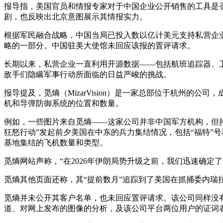
报导指，美国官员和情报专家对于中国企业公开销售的工具是
剧，也反映出北京意图展示其情报实力。
根据军民融合战略，中国当局已投入数以亿计美元支持私营企
略的一部分。中国驻美大使馆未回应该报的置评请求。
长期以来，私营企业一直利用开源数据——包括航班追踪器、
敌手们隐瞒军事行动所面临的日益严峻的挑战。
报导提及，觅熵（MizarVision）是一家总部位于杭州的
机和导弹防御系统的位置和数量。
例如，一些图片来自觅熵——这家公司并非中国军方机构，但
狂怒行动”发起前夕美国在中东的兵力集结情况，包括“福特”
基地集结的飞机数量和类型。
觅熵网站声称，“在2026年伊朗局势升级之前，我们迅速确定
觅熵其他页面还称，其“提前数月”追踪到了美国在抓捕委内瑞
觅熵并未公开其客户名单，也未回应置评请求。该公司同样没有
道、对网上发布的图像的分析，及该公司平台两位用户的证词