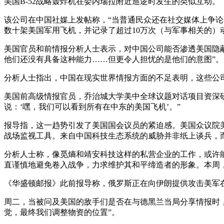
美国B-52战略轰炸机在委内瑞拉附近巡逻时发生的类似互动。
该公司在中国社媒上发帖称，“当普通民众还在社交媒体上争论
数十架美国军用飞机，并记录了超过10万次（与军事相关的）
美国官员和前情报分析人士表示，对中国公司能否渗透美国隐
他们还没有具备这种能力……但更令人担忧的是他们的意图”。
分析人士指出，中国在现实世界情报方面的不足表明，这些公
美国前高级情报官员，乔治城大学美中全球议题对话项目资深研究员
说：‘嘿，我们可以看到所有在中东的美国飞机’。”
报导指，这一趋势引发了美国国会议员的紧迫感。美国众议院
战场监视工具。来自中国科技生态系统的威胁并非纸上谈兵，
分析人士称，像觅熵和靖安科技这样的私营企业的工作，或许
直谨慎地避免卷入战争，力求维护其和平缔造者的形象。本周，
《华盛顿邮报》此前报导称，俄罗斯正在向伊朗提供攻击美军
周二，当被问及美国的敌手们是否在与德黑兰当局分享情报时，美
觉，最终我们调整物资的位置”。