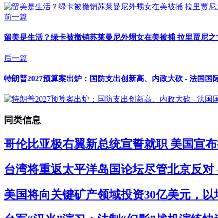
前一篇
留美是生活？绿卡被撤销苏莱曼尼外甥女在美被捕 拉里贾尼之女
后一篇
特朗普2027预算案出炉：国防支出创新高、内政大砍 - 法国国
同类信息
哥伦比亚极右翼新总统宣誓就职 美国宣布拟
台湾将重返太平洋岛国论坛尽管北京反对 
美国将向关键矿产领域投资30亿美元，以