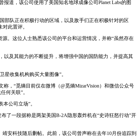
道，该公司使用了美国知名地球成像公司Planet Labs的图
伴国部队正在积极行动的区域，以及敌手们正在积极针对的区
客未对此置评。
资源。这位人士熟悉该公司的平台和运营情况，并称“虽然存在
的激增，以及其能力的不断提升，将增强中国的国防能力，并提高其
卫星收集机构购买大量图像”。
觅熵目前仅在微博（@觅熵MizarVision）和微信公众号
无任何关联”。
代表本公司立场”。
司发布了一段据称是两架美国B-2A隐形轰炸机在“史诗狂怒行动”开
。靖安科技随后删帖。此前，该公司曾声称在去年10月份追踪到