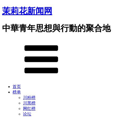
茉莉花新闻网
中華青年思想與行動的聚合地
首页
榜单
川粉榜
川黑榜
网红榜
论坛