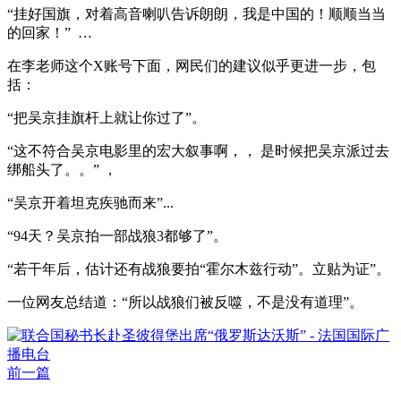
“挂好国旗，对着高音喇叭告诉朗朗，我是中国的！顺顺当当
的回家！” …
在李老师这个X账号下面，网民们的建议似乎更进一步，包
括：
“把吴京挂旗杆上就让你过了”。
“这不符合吴京电影里的宏大叙事啊，， 是时候把吴京派过去
绑船头了。。” ，
“吴京开着坦克疾驰而来”...
“94天？吴京拍一部战狼3都够了”。
“若干年后，估计还有战狼要拍“霍尔木兹行动”。立贴为证”。
一位网友总结道：“所以战狼们被反噬，不是没有道理”。
前一篇