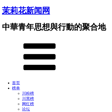
茉莉花新闻网
中華青年思想與行動的聚合地
首页
榜单
川粉榜
川黑榜
网红榜
论坛