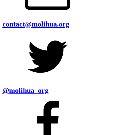
contact@molihua.org
@molihua_org