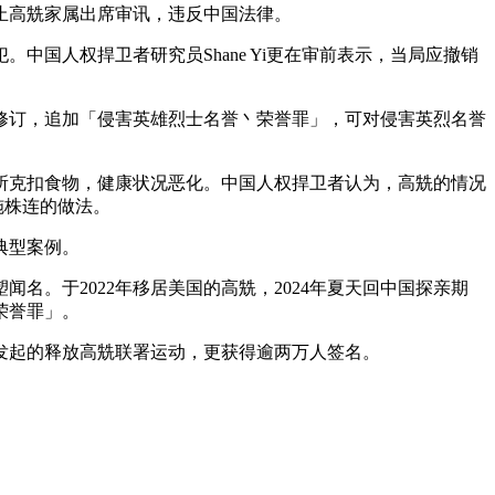
止高兟家属出席审讯，违反中国法律。
国人权捍卫者研究员Shane Yi更在审前表示，当局应撤销
再修订，追加「侵害英雄烈士名誉丶荣誉罪」，可对侵害英烈名誉
所克扣食物，健康状况恶化。中国人权捍卫者认为，高兟的情况
施株连的做法。
典型案例。
。于2022年移居美国的高兟，2024年夏天回中国探亲期
荣誉罪」。
发起的释放高兟联署运动，更获得逾两万人签名。