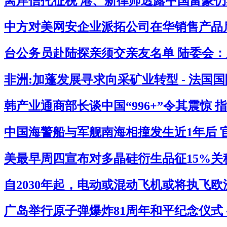
离岸信托征税 港、新律师透露中国富豪仍感
中方对美网安企业派拓公司在华销售产品启
台公务员赴陆探亲须交亲友名单 陆委会：必
非洲:加蓬发展寻求向采矿业转型 - 法国
韩产业通商部长谈中国“996+”令其震惊 
中国海警船与军舰南海相撞发生近1年后 官
美最早周四宣布对多晶硅衍生品征15%关税
自2030年起，电动或混动飞机或将执飞欧
广岛举行原子弹爆炸81周年和平纪念仪式 