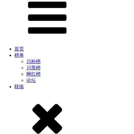
首页
榜单
川粉榜
川黑榜
网红榜
论坛
联络