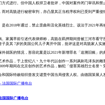
门方式进行。但中国人权捍卫者批评，中国对案件闭门审讯和禁
而对高兟进行秘密审判，亦凸显其正当程序权利已受到严重侵犯。中
是在2018年通过，禁止歪曲和丑化英雄烈士。该法于2021年
疾病。家属早前引述代表律师称，高兟在羁押期间曾被三河市看守
子及其 7岁的美国公民儿子离开中国，批评这是对高兟家人实
外就医的情况，形容此案是以2021年新增罪名「追溯旧账」的
术作品，于上世纪八丶九十年代以创作一系列讽刺毛泽东的雕塑闻名
2009年期间在北京创作的艺术作品，触犯「侵害英雄烈士名誉丶
会和国际特赦组织曾发文谴责中国当局侵害人权。由德国策展人
 法国国际广播电台