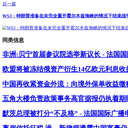
后一篇
WSJ：特朗普准备在未完全重开霍尔木兹海峡的情况下结束战争
同类信息
非洲:贝宁首届参议院选举新议长 - 法国
欧盟将被冻结俄资产衍生14亿欧元利息收益
中国再收紧资金外流：向境外保单收益徵税2
五角大楼负责政策事务高官据报仍执着期盼
默茨总理被打分“不及格” - 法国国际广播