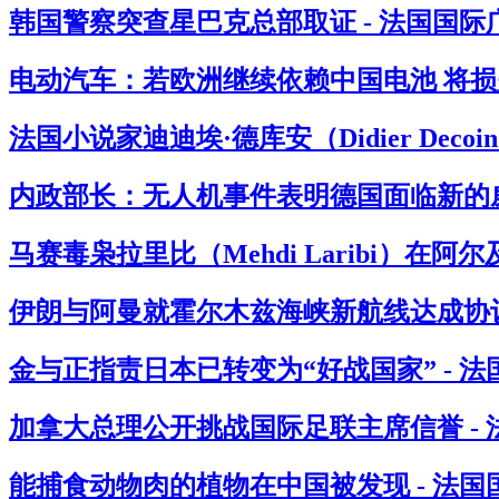
韩国警察突查星巴克总部取证 - 法国国际
电动汽车：若欧洲继续依赖中国电池 将损失
法国小说家迪迪埃·德库安（Didier Deco
内政部长：无人机事件表明德国面临新的威
马赛毒枭拉里比（Mehdi Laribi）在阿
伊朗与阿曼就霍尔木兹海峡新航线达成协议
金与正指责日本已转变为“好战国家” - 
加拿大总理公开挑战国际足联主席信誉 -
能捕食动物肉的植物在中国被发现 - 法国