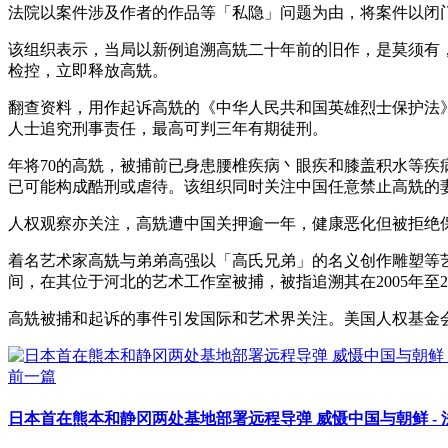
法院以案件涉及作者的作品等「私隐」问题为由，将案件以闭
该组织表示，当局以新例追溯高兟二十年前的旧作，是莫须有，
检控，立即释放高兟。
翻查资料，用作起诉高兟的《中华人民共和国英雄烈士保护法》
人士追究刑事责任，最高可判三年有期徒刑。
年将70的高兟，被捕前已身患腰椎疾病丶眼疾和膝盖积水等
已可能构成酷刑或虐待。该组织同时关注中国任意禁止高兟的妻
人权观察亦关注，高兟遭中国关押逾一年，健康恶化但被拒绝保
着名艺术家高兟与弟弟高强以「高氏兄弟」的名义创作雕塑等艺
间，在其位于河北的艺术工作室被捕，被指追溯其在2005年至
高兟被捕和起诉的事件引发国际和艺术界关注。美国人权基金
前一篇
日本首在熊本和静冈两处基地部署远程导弹 威慑中国与朝鲜 -