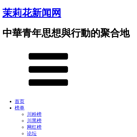
茉莉花新闻网
中華青年思想與行動的聚合地
首页
榜单
川粉榜
川黑榜
网红榜
论坛