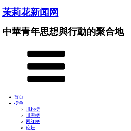
茉莉花新闻网
中華青年思想與行動的聚合地
首页
榜单
川粉榜
川黑榜
网红榜
论坛