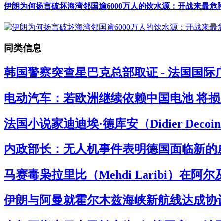
伊朗为何扬言破坏海湾邻国逾6000万人的饮水源：开战来最危险
同类信息
韩国警察突查星巴克总部取证 - 法国国际
电动汽车：若欧洲继续依赖中国电池 将损失
法国小说家迪迪埃·德库安（Didier Deco
内政部长：无人机事件表明德国面临新的威
马赛毒枭拉里比（Mehdi Laribi）在阿
伊朗与阿曼就霍尔木兹海峡新航线达成协议