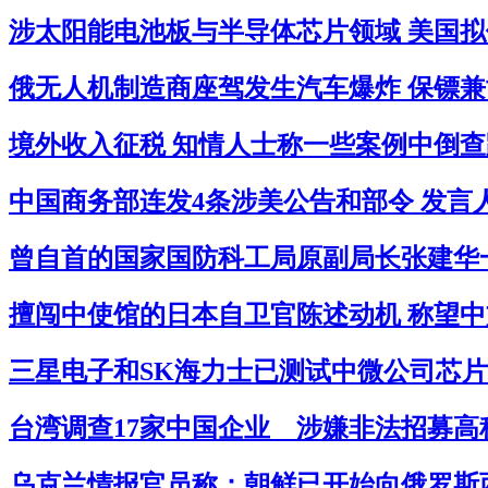
涉太阳能电池板与半导体芯片领域 美国拟借
俄无人机制造商座驾发生汽车爆炸 保镖兼司
境外收入征税 知情人士称一些案例中倒查跨
中国商务部连发4条涉美公告和部令 发言
曾自首的国家国防科工局原副局长张建华一审
擅闯中使馆的日本自卫官陈述动机 称望中
三星电子和SK海力士已测试中微公司芯片
台湾调查17家中国企业 涉嫌非法招募高科
乌克兰情报官员称：朝鲜已开始向俄罗斯西