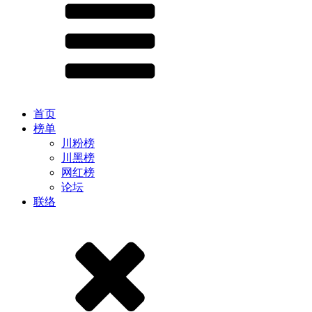
首页
榜单
川粉榜
川黑榜
网红榜
论坛
联络