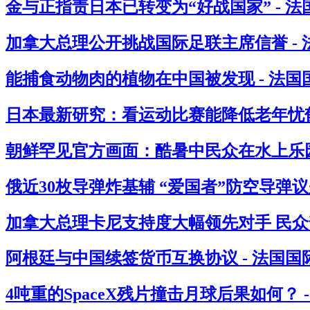
金与正指责日本已转变为“好战国家” - 
加拿大总理公开挑战国际足联主席信誉 -
能捕食动物肉的植物在中国被发现 - 法国
日本最新研究：看运动比赛能降低老年忧郁
朝鲜罕见官方画面：酷暑中民众在水上乐园
俄近30枚导弹炸基辅 “爱国者”防空导弹议
加拿大总理卡尼支持度大幅领先对手 民众
阿根廷与中国续签货币互换协议 - 法国国
4吨重的SpaceX残片撞击月球后果如何？ 