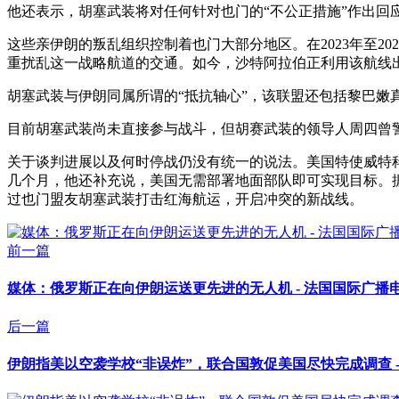
他还表示，胡塞武装将对任何针对也门的“不公正措施”作出回
这些亲伊朗的叛乱组织控制着也门大部分地区。在2023年至
重扰乱这一战略航道的交通。如今，沙特阿拉伯正利用该航线
胡塞武装与伊朗同属所谓的“抵抗轴心”，该联盟还包括黎巴嫩
目前胡塞武装尚未直接参与战斗，但胡赛武装的领导人周四曾警
关于谈判进展以及何时停战仍没有统一的说法。美国特使威特
几个月，他还补充说，美国无需部署地面部队即可实现目标。
过也门盟友胡塞武装打击红海航运，开启冲突的新战线。
前一篇
媒体：俄罗斯正在向伊朗运送更先进的无人机 - 法国国际广播
后一篇
伊朗指美以空袭学校“非误炸”，联合国敦促美国尽快完成调查 