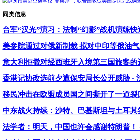
同类信息
台军“汉光”演习：法制“幻影”战机演练快
美参院通过对俄新制裁 拟对中印等俄油气主
意大利拒撤对经西班牙入境第三国旅客的边
香港记协改选前夕遭保安局长公开威胁 -
移民冲击在欧盟成员国之间撕开了一道裂口
中东战火持续：沙特、巴基斯坦与土耳其签
法学者：明天，中国也许会感谢特朗普！ 