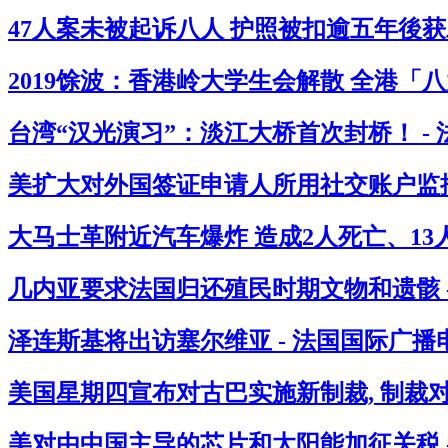
47人案未被起诉八人 护照被扣逾五年後获
2019馀波：香港岭大学生会解散 全港「
台湾“汉光演习”：淡江大桥首次封桥！ -
美扩大对外国签证申请人所用社交账户监控
大马士革附近汽车爆炸 造成2人死亡、13人
几内亚要求法国归还殖民时期文物和遗骸 
泽连斯基将出访塞尔维亚 - 法国国际广播
美国星期四宣布对古巴实施新制裁, 制裁
美对由中国主导的芯片和太阳能加征关税 