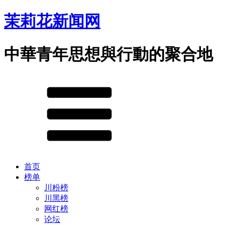
茉莉花新闻网
中華青年思想與行動的聚合地
首页
榜单
川粉榜
川黑榜
网红榜
论坛