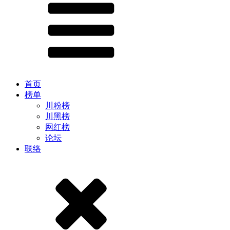
首页
榜单
川粉榜
川黑榜
网红榜
论坛
联络