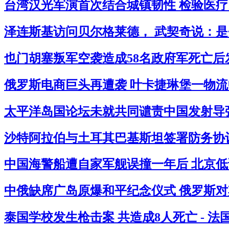
台湾汉光军演首次结合城镇韧性 检验医疗民
泽连斯基访问贝尔格莱德， 武契奇说：是
也门胡塞叛军空袭造成58名政府军死亡后
俄罗斯电商巨头再遭袭 叶卡捷琳堡一物流中
太平洋岛国论坛未就共同谴责中国发射导弹
沙特阿拉伯与土耳其巴基斯坦签署防务协议
中国海警船遭自家军舰误撞一年后 北京低
中俄缺席广岛原爆和平纪念仪式 俄罗斯对其
泰国学校发生枪击案 共造成8人死亡 - 