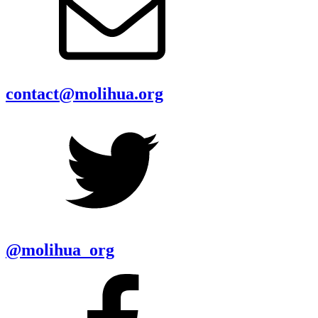
contact@molihua.org
@molihua_org