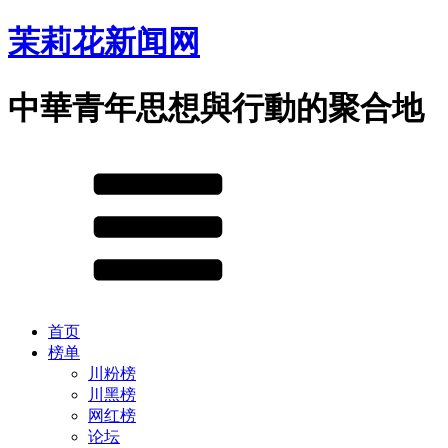
茉莉花新闻网
中華青年思想與行動的聚合地
首页
榜单
川粉榜
川黑榜
网红榜
论坛