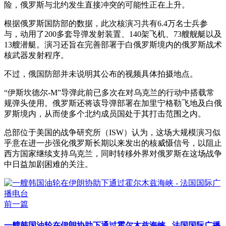
险，俄罗斯与北约发生直接冲突的可能性正在上升。
根据俄罗斯国防部的数据，此次核演习共有6.4万名士兵参
与，动用了200多套导弹发射装置、140架飞机、73艘舰艇以及
13艘潜艇。演习还旨在完善部署于白俄罗斯境内的俄罗斯战术
核武器发射程序。
不过，俄国防部并未说明其公布的视频具体拍摄地点。
“伊斯坎德尔-M”导弹此前已多次在对乌克兰的行动中搭载常
规弹头使用。俄罗斯还将该导弹部署在加里宁格勒飞地及白俄
罗斯境内，从而使多个北约成员国处于其打击范围之内。
总部位于美国的战争研究所（ISW）认为，这场大规模演习似
乎意在进一步强化俄罗斯长期以来发出的核威慑信号，以阻止
西方国家继续支持乌克兰，同时转移外界对俄罗斯在这场战争
中日益加剧困难的关注。
前一篇
一艘韩国油轮在伊朗协助下通过霍尔木兹海峡 - 法国国际广播