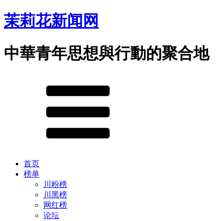
茉莉花新闻网
中華青年思想與行動的聚合地
首页
榜单
川粉榜
川黑榜
网红榜
论坛