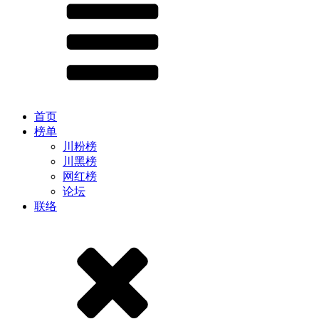
首页
榜单
川粉榜
川黑榜
网红榜
论坛
联络