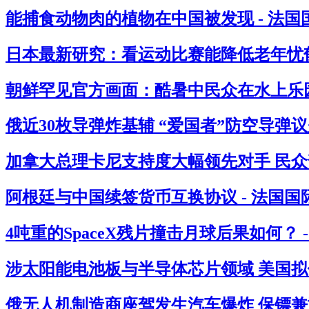
能捕食动物肉的植物在中国被发现 - 法国
日本最新研究：看运动比赛能降低老年忧郁
朝鲜罕见官方画面：酷暑中民众在水上乐园
俄近30枚导弹炸基辅 “爱国者”防空导弹议
加拿大总理卡尼支持度大幅领先对手 民众
阿根廷与中国续签货币互换协议 - 法国国
4吨重的SpaceX残片撞击月球后果如何？ 
涉太阳能电池板与半导体芯片领域 美国拟借
俄无人机制造商座驾发生汽车爆炸 保镖兼司