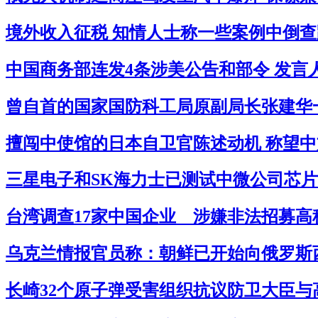
境外收入征税 知情人士称一些案例中倒查跨
中国商务部连发4条涉美公告和部令 发言
曾自首的国家国防科工局原副局长张建华一审
擅闯中使馆的日本自卫官陈述动机 称望中
三星电子和SK海力士已测试中微公司芯片
台湾调查17家中国企业 涉嫌非法招募高科
乌克兰情报官员称：朝鲜已开始向俄罗斯西
长崎32个原子弹受害组织抗议防卫大臣与高