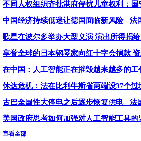
不同人权组织齐批港府侵扰儿童权利：国安
中国经济持续低迷让德国面临新风险 - 
歌星在波尔多举办大型义演 演出所得捐给灾
享誉全球的日本钢琴家向红十字会捐款 资助
在中国：人工智能正在摧毁越来越多的工作
休达危机：法在比利牛斯省两端设37个过境
古巴全国性大停电之后逐步恢复供电 - 
美国政府思考如何加强对人工智能工具的监
查看全部