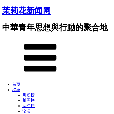
茉莉花新闻网
中華青年思想與行動的聚合地
首页
榜单
川粉榜
川黑榜
网红榜
论坛