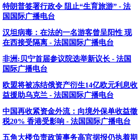
特朗普签署行政令 阻止“生育旅游” - 法
国国际广播电台
汉坦病毒：在法的一名游客曾呈阳性 现
在西接受隔离 - 法国国际广播电台
非洲:贝宁首届参议院选举新议长 - 法国
国际广播电台
欧盟将被冻结俄资产衍生14亿欧元利息收
益援助乌克兰 - 法国国际广播电台
中国再收紧资金外流：向境外保单收益徵
税20% 香港受影响 - 法国国际广播电台
五角大楼负责政策事务高官据报仍执着期