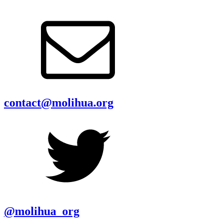
contact@molihua.org
@molihua_org