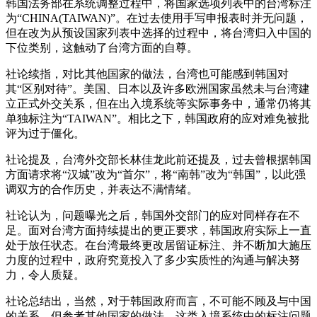
韩国法务部在系统调整过程中，将国家选项列表中的台湾标注
为“CHINA(TAIWAN)”。在过去使用手写申报表时并无问题，
但在改为从预设国家列表中选择的过程中，将台湾归入中国的
下位类别，这触动了台湾方面的自尊。
社论续指，对比其他国家的做法，台湾也可能感到韩国对
其“区别对待”。美国、日本以及许多欧洲国家虽然未与台湾建
立正式外交关系，但在出入境系统等实际事务中，通常仍将其
单独标注为“TAIWAN”。相比之下，韩国政府的应对难免被批
评为过于僵化。
社论提及，台湾外交部长林佳龙此前还提及，过去曾根据韩国
方面请求将“汉城”改为“首尔”，将“南韩”改为“韩国”，以此强
调双方的合作历史，并表达不满情绪。
社论认为，问题曝光之后，韩国外交部门的应对同样存在不
足。面对台湾方面持续提出的更正要求，韩国政府实际上一直
处于放任状态。在台湾最终更改居留证标注、并不断加大施压
力度的过程中，政府究竟投入了多少实质性的沟通与解决努
力，令人质疑。
社论总结出，当然，对于韩国政府而言，不可能不顾及与中国
的关系。但参考其他国家的做法，这类入境系统中的标注问题