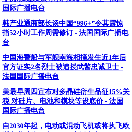
国际广播电台
韩产业通商部长谈中国“996+”令其震惊
指52小时工作周需修订 - 法国国际广播电
台
中国海警船与军舰南海相撞发生近1年后
官方证实2名烈士被追授武警忠诚卫士 -
法国国际广播电台
美最早周四宣布对多晶硅衍生品征15%关
税 对硅片、电池和模块等设底价 - 法国
国际广播电台
自2030年起，电动或混动飞机或将执飞欧