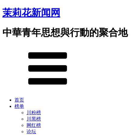
茉莉花新闻网
中華青年思想與行動的聚合地
首页
榜单
川粉榜
川黑榜
网红榜
论坛