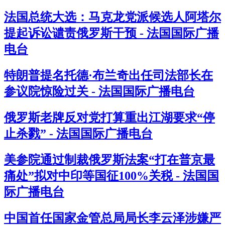
法国总统大选：马克龙党派候选人阿塔尔
提起诉讼谴责俄罗斯干预 - 法国国际广播
电台
特朗普提名托德·布兰奇出任司法部长在
参议院惊险过关 - 法国国际广播电台
俄罗斯老牌反对党打算重出江湖要求“停
止杀戮” - 法国国际广播电台
美参院通过制裁俄罗斯法案“打在普京最
痛处”拟对中印等国征100%关税 - 法国国
际广播电台
中国首任国家金管总局局长李云泽涉嫌严