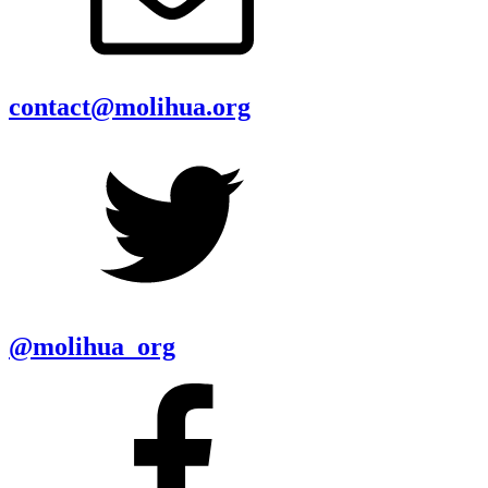
contact@molihua.org
@molihua_org