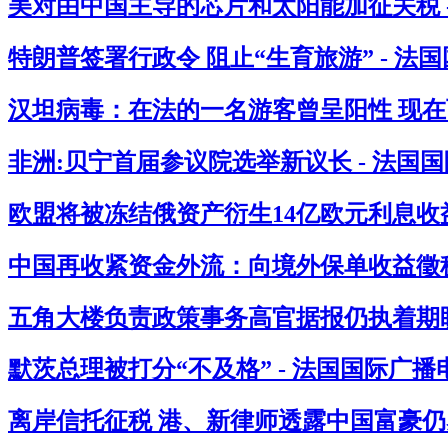
美对由中国主导的芯片和太阳能加征关税 
特朗普签署行政令 阻止“生育旅游” - 法
汉坦病毒：在法的一名游客曾呈阳性 现在西
非洲:贝宁首届参议院选举新议长 - 法国
欧盟将被冻结俄资产衍生14亿欧元利息收益
中国再收紧资金外流：向境外保单收益徵税2
五角大楼负责政策事务高官据报仍执着期盼
默茨总理被打分“不及格” - 法国国际广播
离岸信托征税 港、新律师透露中国富豪仍感