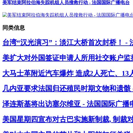
美军结束阿拉伯海失踪机组人员搜救行动 - 法国国际广播电台
同类信息
台湾“汉光演习”：淡江大桥首次封桥！ -
美扩大对外国签证申请人所用社交账户监控
大马士革附近汽车爆炸 造成2人死亡、13人
几内亚要求法国归还殖民时期文物和遗骸 
泽连斯基将出访塞尔维亚 - 法国国际广播
美国星期四宣布对古巴实施新制裁, 制裁