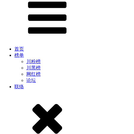
首页
榜单
川粉榜
川黑榜
网红榜
论坛
联络