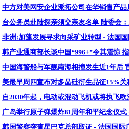
中方对美网安企业派拓公司在华销售产品启
台公务员赴陆探亲须交亲友名单 陆委会：必
非洲:加蓬发展寻求向采矿业转型 - 法国
韩产业通商部长谈中国“996+”令其震惊 
中国海警船与军舰南海相撞发生近1年后 官
美最早周四宣布对多晶硅衍生品征15%关税
自2030年起，电动或混动飞机或将执飞欧
广岛举行原子弹爆炸81周年和平纪念仪式 
韩国警察突查星巴克总部取证 - 法国国际