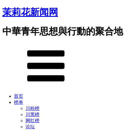
茉莉花新闻网
中華青年思想與行動的聚合地
首页
榜单
川粉榜
川黑榜
网红榜
论坛