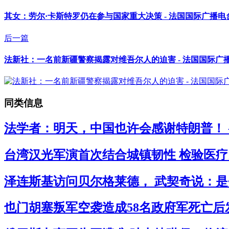
其女：劳尔·卡斯特罗仍在参与国家重大决策 - 法国国际广播电
后一篇
法新社：一名前新疆警察揭露对维吾尔人的迫害 - 法国国际广
同类信息
法学者：明天，中国也许会感谢特朗普！ 
台湾汉光军演首次结合城镇韧性 检验医疗民
泽连斯基访问贝尔格莱德， 武契奇说：是
也门胡塞叛军空袭造成58名政府军死亡后