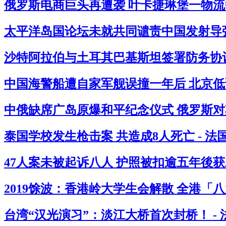
俄罗斯电商巨头再遭袭 叶卡捷琳堡一物流中
太平洋岛国论坛未就共同谴责中国发射导弹
沙特阿拉伯与土耳其巴基斯坦签署防务协议
中国海警船遭自家军舰误撞一年后 北京低
中俄缺席广岛原爆和平纪念仪式 俄罗斯对其
泰国学校发生枪击案 共造成8人死亡 - 
47人案未被起诉八人 护照被扣逾五年後获
2019馀波：香港岭大学生会解散 全港「
台湾“汉光演习”：淡江大桥首次封桥！ -