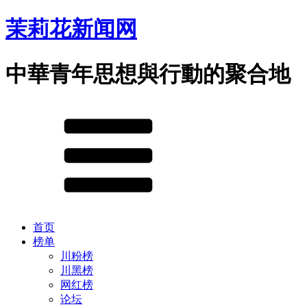
茉莉花新闻网
中華青年思想與行動的聚合地
首页
榜单
川粉榜
川黑榜
网红榜
论坛