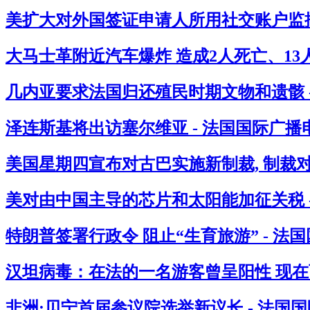
美扩大对外国签证申请人所用社交账户监控
大马士革附近汽车爆炸 造成2人死亡、13人
几内亚要求法国归还殖民时期文物和遗骸 
泽连斯基将出访塞尔维亚 - 法国国际广播
美国星期四宣布对古巴实施新制裁, 制裁
美对由中国主导的芯片和太阳能加征关税 
特朗普签署行政令 阻止“生育旅游” - 法
汉坦病毒：在法的一名游客曾呈阳性 现在西
非洲:贝宁首届参议院选举新议长 - 法国