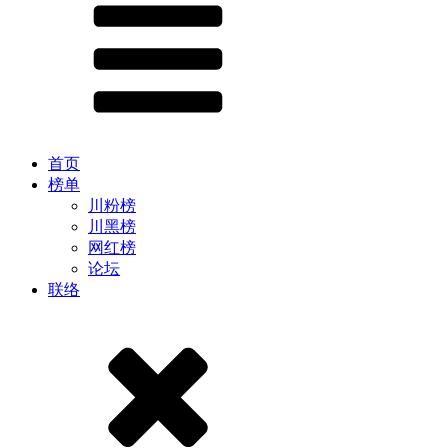
首页
榜单
川粉榜
川黑榜
网红榜
论坛
联络