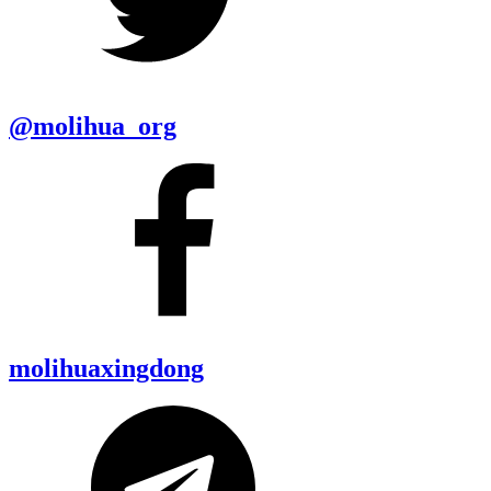
@molihua_org
molihuaxingdong