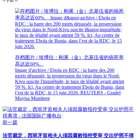
-- Fin --
存档图片 / 埃博拉：刚果（金）北基伍省的病死率
高达近60%。
Image d'archive / Ebola en RDC : la barre des 200
morts dépassée, la progression du virus dans le Nord-
Kivu suscite l'inquiétude, le taux de létalité ayant atteint
59 %. Ici, Au centre de traitement Ebola de Bunia, dans
l’est de la RDC, le 15 juin 2026. REUTERS - Gradel
Muyisa Mumbere
前一篇
法官裁定，西班牙首相夫人须因腐败指控受审 交出护照不得