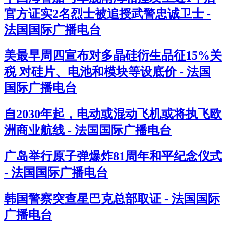
官方证实2名烈士被追授武警忠诚卫士 -
法国国际广播电台
美最早周四宣布对多晶硅衍生品征15%关
税 对硅片、电池和模块等设底价 - 法国
国际广播电台
自2030年起，电动或混动飞机或将执飞欧
洲商业航线 - 法国国际广播电台
广岛举行原子弹爆炸81周年和平纪念仪式
- 法国国际广播电台
韩国警察突查星巴克总部取证 - 法国国际
广播电台