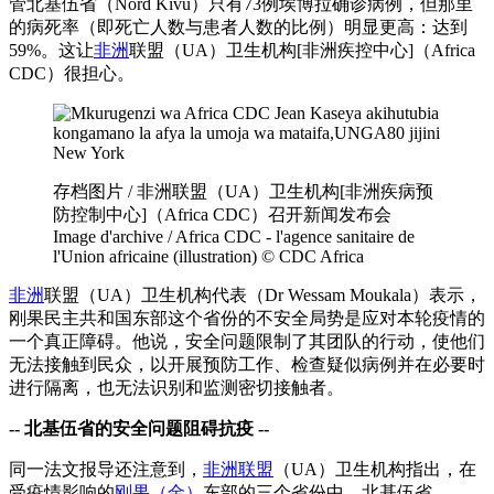
管北基伍省（Nord Kivu）只有73例埃博拉确诊病例，但那里
的病死率（即死亡人数与患者人数的比例）明显更高：达到
59%。这让
非洲
联盟（UA）卫生机构[非洲疾控中心]（Africa
CDC）很担心。
存档图片 / 非洲联盟（UA）卫生机构[非洲疾病预
防控制中心]（Africa CDC）召开新闻发布会
Image d'archive / Africa CDC - l'agence sanitaire de
l'Union africaine (illustration) © CDC Africa
非洲
联盟（UA）卫生机构代表（Dr Wessam Moukala）表示，
刚果民主共和国东部这个省份的不安全局势是应对本轮疫情的
一个真正障碍。他说，安全问题限制了其团队的行动，使他们
无法接触到民众，以开展预防工作、检查疑似病例并在必要时
进行隔离，也无法识别和监测密切接触者。
-- 北基伍省的安全问题阻碍抗疫 --
同一法文报导还注意到，
非洲联盟
（UA）卫生机构指出，在
受疫情影响的
刚果（金）
东部的三个省份中，北基伍省