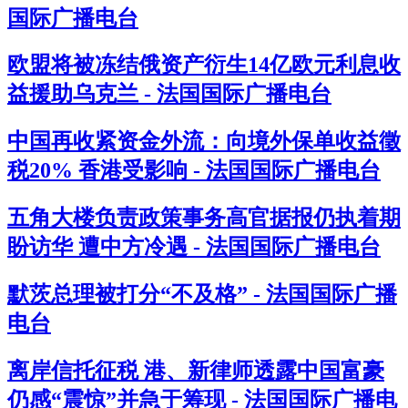
国际广播电台
欧盟将被冻结俄资产衍生14亿欧元利息收
益援助乌克兰 - 法国国际广播电台
中国再收紧资金外流：向境外保单收益徵
税20% 香港受影响 - 法国国际广播电台
五角大楼负责政策事务高官据报仍执着期
盼访华 遭中方冷遇 - 法国国际广播电台
默茨总理被打分“不及格” - 法国国际广播
电台
离岸信托征税 港、新律师透露中国富豪
仍感“震惊”并急于筹现 - 法国国际广播电