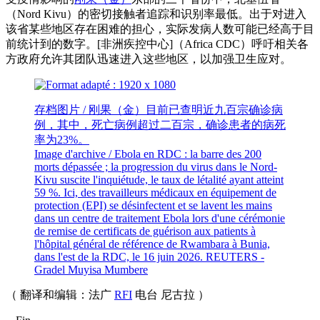
（Nord Kivu）的密切接触者追踪和识别率最低。出于对进入
该省某些地区存在困难的担心，实际发病人数可能已经高于目
前统计到的数字。[非洲疾控中心]（Africa CDC）呼吁相关各
方政府允许其团队迅速进入这些地区，以加强卫生应对。
存档图片 / 刚果（金）目前已查明近九百宗确诊病
例，其中，死亡病例超过二百宗，确诊患者的病死
率为23%。
Image d'archive / Ebola en RDC : la barre des 200
morts dépassée ; la progression du virus dans le Nord-
Kivu suscite l'inquiétude, le taux de létalité ayant atteint
59 %. Ici, des travailleurs médicaux en équipement de
protection (EPI) se désinfectent et se lavent les mains
dans un centre de traitement Ebola lors d'une cérémonie
de remise de certificats de guérison aux patients à
l'hôpital général de référence de Rwambara à Bunia,
dans l'est de la RDC, le 16 juin 2026. REUTERS -
Gradel Muyisa Mumbere
（ 翻译和编辑：法广
RFI
电台 尼古拉
）