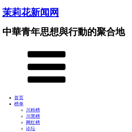
茉莉花新闻网
中華青年思想與行動的聚合地
首页
榜单
川粉榜
川黑榜
网红榜
论坛