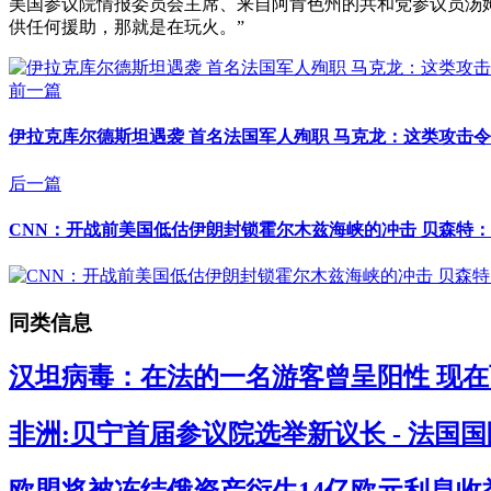
美国参议院情报委员会主席、来自阿肯色州的共和党参议员汤
供任何援助，那就是在玩火。”
前一篇
伊拉克库尔德斯坦遇袭 首名法国军人殉职 马克龙：这类攻击令
后一篇
CNN：开战前美国低估伊朗封锁霍尔木兹海峡的冲击 贝森特：
同类信息
汉坦病毒：在法的一名游客曾呈阳性 现在西
非洲:贝宁首届参议院选举新议长 - 法国
欧盟将被冻结俄资产衍生14亿欧元利息收益