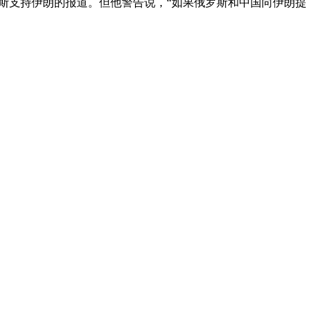
斯支持伊朗的报道。但他警告说，“如果俄罗斯和中国向伊朗提