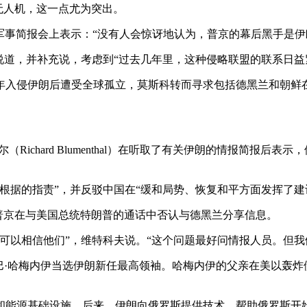
击无人机，这一点尤为突出。
行的一次军事简报会上表示：“没有人会惊讶地认为，普京的幕后黑
说道，并补充说，考虑到“过去几年里，这种侵略联盟的联系日益
2年入侵伊朗后遭受全球孤立，莫斯科转而寻求包括德黑兰和朝
ichard Blumenthal）在听取了有关伊朗的情报简报后
根据的指责”，并反驳中国在“缓和局势、恢复和平方面发挥了建
普京在与美国总统特朗普的通话中否认与德黑兰分享信息。
可以相信他们”，维特科夫说。“这个问题最好问情报人员。但我
巴·哈梅内伊当选伊朗新任最高领袖。哈梅内伊的父亲在美以轰
和能源基础设施。后来，伊朗向俄罗斯提供技术，帮助俄罗斯开