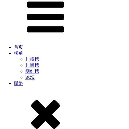
首页
榜单
川粉榜
川黑榜
网红榜
论坛
联络