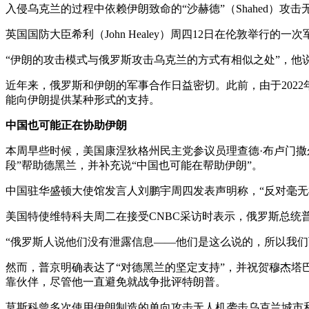
入侵乌克兰的过程中依赖伊朗致命的“沙赫德”（Shahed）攻
英国国防大臣希利（John Healey）周四12日在伦敦举
“伊朗的攻击模式与俄罗斯攻击乌克兰的方式有相似之处”，他
近年来，俄罗斯和伊朗的军事合作日益密切。此前，由于202
能向伊朗提供某种形式的支持。
中国也可能正在协助伊朗
本周早些时候，美国康涅狄格州民主党参议员理查德·布卢门撒尔（R
段”帮助德黑兰，并补充说“中国也可能在帮助伊朗”。
中国驻华盛顿大使馆发言人刘鹏宇周四发表声明称，“反对毫无
美国特使维特科夫周二在接受CNBC采访时表示，俄罗斯总统
“俄罗斯人说他们没有泄露信息——他们是这么说的，所以我们
然而，普京明确表达了“对德黑兰的坚定支持”，并祝贺穆杰塔
靠伙伴，尽管他一直避免就战争批评特朗普。
莫斯科曾多次使用伊朗制造的单向攻击无人机袭击乌克兰城市