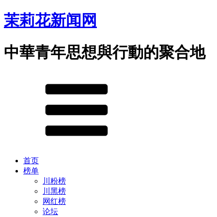
茉莉花新闻网
中華青年思想與行動的聚合地
首页
榜单
川粉榜
川黑榜
网红榜
论坛