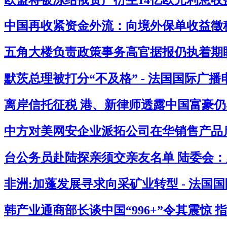
中国再收紧资金外流：向境外保单收益徵税2
五角大楼负责政策事务高官据报仍执着期盼
默茨总理被打分“不及格” - 法国国际广播
离岸信托征税 港、新律师透露中国富豪仍感
中方对美网安企业派拓公司在华销售产品启
台公务员赴陆探亲须交亲友名单 陆委会：必
非洲:加蓬发展寻求向采矿业转型 - 法国
韩产业通商部长谈中国“996+”令其震惊 