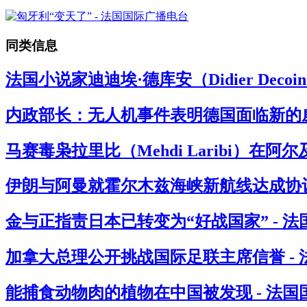
同类信息
法国小说家迪迪埃·德库安（Didier Deco
内政部长：无人机事件表明德国面临新的威
马赛毒枭拉里比（Mehdi Laribi）在阿
伊朗与阿曼就霍尔木兹海峡新航线达成协议
金与正指责日本已转变为“好战国家” - 
加拿大总理公开挑战国际足联主席信誉 -
能捕食动物肉的植物在中国被发现 - 法国