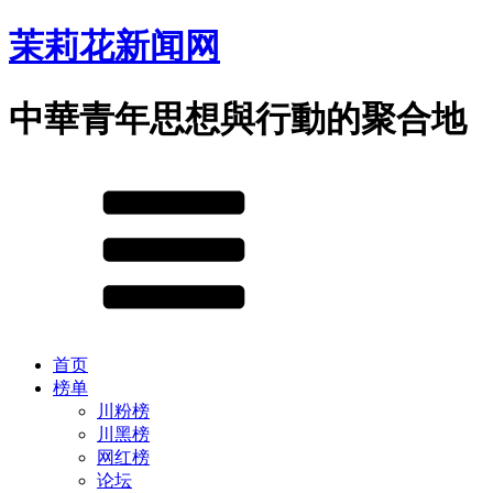
茉莉花新闻网
中華青年思想與行動的聚合地
首页
榜单
川粉榜
川黑榜
网红榜
论坛