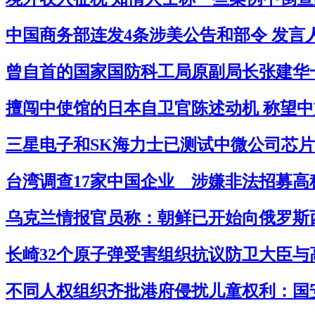
中国商务部连发4条涉美公告和部令 发言
曾自首的国家国防科工局原副局长张建华一审
擅闯中使馆的日本自卫官陈述动机 称望中
三星电子和SK海力士已测试中微公司芯片
台湾调查17家中国企业 涉嫌非法招募高科
乌克兰情报官员称：朝鲜已开始向俄罗斯西
长崎32个原子弹受害组织抗议防卫大臣与高
不同人权组织齐批港府侵扰儿童权利：国安