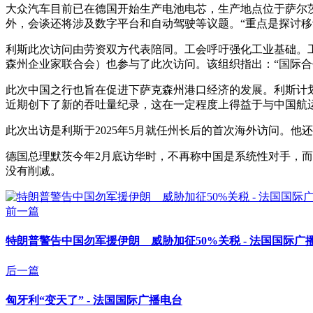
大众汽车目前已在德国开始生产电池电芯，生产地点位于萨尔
外，会谈还将涉及数字平台和自动驾驶等议题。“重点是探讨移
利斯此次访问由劳资双方代表陪同。工会呼吁强化工业基础。工会IG Met
森州企业家联合会）也参与了此次访问。该组织指出：“国际
此次中国之行也旨在促进下萨克森州港口经济的发展。利斯计划与中
近期创下了新的吞吐量纪录，这在一定程度上得益于与中国航
此次出访是利斯于2025年5月就任州长后的首次海外访问。他
德国总理默茨今年2月底访华时，不再称中国是系统性对手，
没有削减。
前一篇
特朗普警告中国勿军援伊朗 威胁加征50%关税 - 法国国际广
后一篇
匈牙利“变天了” - 法国国际广播电台