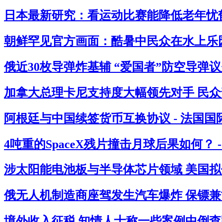
日本最新研究：看运动比赛能降低老年忧郁
朝鲜罕见官方画面：酷暑中民众在水上乐园
俄近30枚导弹炸基辅 “爱国者”防空导弹议
加拿大总理卡尼支持度大幅领先对手 民众
阿根廷与中国续签货币互换协议 - 法国国
4吨重的SpaceX残片撞击月球后果如何？ 
涉太阳能电池板与半导体芯片领域 美国拟借
俄无人机制造商座驾发生汽车爆炸 保镖兼司
境外收入征税 知情人士称一些案例中倒查跨