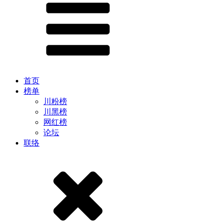
首页
榜单
川粉榜
川黑榜
网红榜
论坛
联络