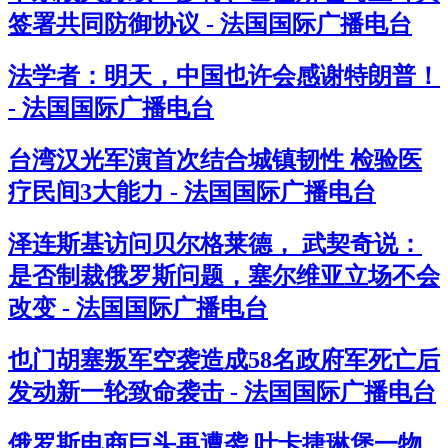
签署共同防御协议 - 法国国际广播电台
法学者：明天，中国也许会感谢特朗普！
- 法国国际广播电台
台湾汉光军演首次结合城镇韧性 检验医
疗民间3大能力 - 法国国际广播电台
泽连斯基访问贝尔格莱德， 武契奇说：
是否制裁俄罗斯问题，塞尔维亚立场不会
改变 - 法国国际广播电台
也门胡塞叛军空袭造成58名政府军死亡后
发动新一轮致命袭击 - 法国国际广播电台
俄罗斯电商巨头再遭袭 叶卡捷琳堡一物