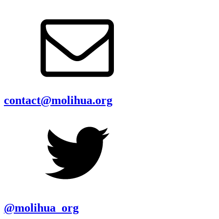
contact@molihua.org
@molihua_org