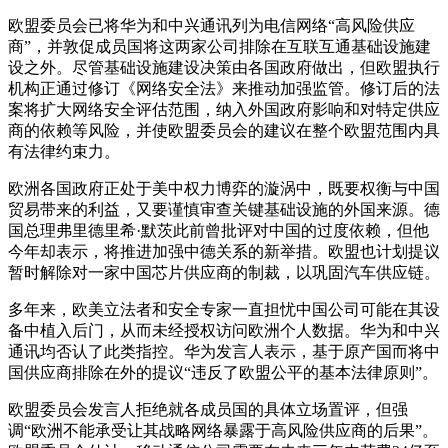
欧盟委员会已将华为和中兴通讯列为电信网络“高风险供应
商”，并敦促成员国将这两家公司排除在互联互通基础设施建
设之外。尽管基础设施建设决策由各国政府做出，但欧盟执行
机构正通过修订《网络安全法》来推动加强监管。修订后的法
案将扩大网络安全评估范围，纳入外国政府影响和对特定供应
商的依赖等风险，并使欧盟委员会的建议在整个欧盟范围内具
有法律约束力。
欧洲各国政府正处于美中权力博弈的漩涡中，既要权衡与中国
贸易带来的利益，又要谨慎审查关键基础设施的外国来源。德
国总理弗里德里希·默茨此前曾批评对中国的过度依赖，但他
今年却表示，将推进加强中德关系的新举措。欧盟也计划提议
暂时解除对一家中国芯片供应商的制裁，以巩固汽车供应链。
多年来，欧美立法者和安全专家一直担忧中国公司可能在其设
备中植入后门，从而未经授权访问欧洲个人数据。华为和中兴
通讯均否认了此类指控。华为发言人表示，基于原产国而将中
国供应商排除在外的提议“违反了欧盟公平的基本法律原则”。
欧盟委员会发言人拒绝就各成员国的具体立场置评，但强
调“欧洲不能承受让其战略网络暴露于高风险供应商的后果”。