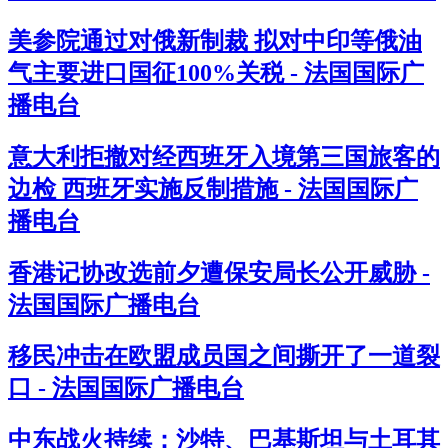
美参院通过对俄新制裁 拟对中印等俄油
气主要进口国征100%关税 - 法国国际广
播电台
意大利拒撤对经西班牙入境第三国旅客的
边检 西班牙实施反制措施 - 法国国际广
播电台
香港记协改选前夕遭保安局长公开威胁 -
法国国际广播电台
移民冲击在欧盟成员国之间撕开了一道裂
口 - 法国国际广播电台
中东战火持续：沙特、巴基斯坦与土耳其