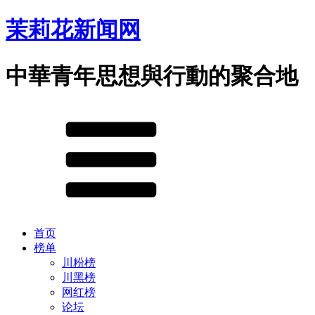
茉莉花新闻网
中華青年思想與行動的聚合地
首页
榜单
川粉榜
川黑榜
网红榜
论坛