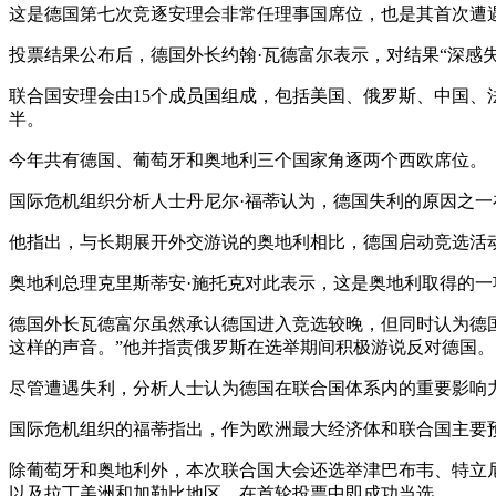
这是德国第七次竞逐安理会非常任理事国席位，也是其首次遭
投票结果公布后，德国外长约翰·瓦德富尔表示，对结果“深感失
联合国安理会由15个成员国组成，包括美国、俄罗斯、中国、
半。
今年共有德国、葡萄牙和奥地利三个国家角逐两个西欧席位。
国际危机组织分析人士丹尼尔·福蒂认为，德国失利的原因之
他指出，与长期展开外交游说的奥地利相比，德国启动竞选活
奥地利总理克里斯蒂安·施托克对此表示，这是奥地利取得的一
德国外长瓦德富尔虽然承认德国进入竞选较晚，但同时认为德
这样的声音。”他并指责俄罗斯在选举期间积极游说反对德国。
尽管遭遇失利，分析人士认为德国在联合国体系内的重要影响
国际危机组织的福蒂指出，作为欧洲最大经济体和联合国主要
除葡萄牙和奥地利外，本次联合国大会还选举津巴布韦、特立尼
以及拉丁美洲和加勒比地区，在首轮投票中即成功当选。