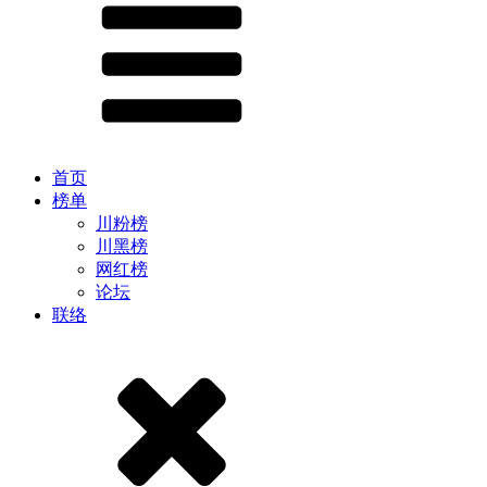
首页
榜单
川粉榜
川黑榜
网红榜
论坛
联络