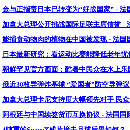
金与正指责日本已转变为“好战国家” - 
加拿大总理公开挑战国际足联主席信誉 -
能捕食动物肉的植物在中国被发现 - 法国
日本最新研究：看运动比赛能降低老年忧郁
朝鲜罕见官方画面：酷暑中民众在水上乐园
俄近30枚导弹炸基辅 “爱国者”防空导弹议
加拿大总理卡尼支持度大幅领先对手 民众
阿根廷与中国续签货币互换协议 - 法国国
4吨重的SpaceX残片撞击月球后果如何？ 