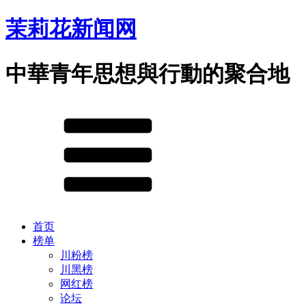
茉莉花新闻网
中華青年思想與行動的聚合地
首页
榜单
川粉榜
川黑榜
网红榜
论坛