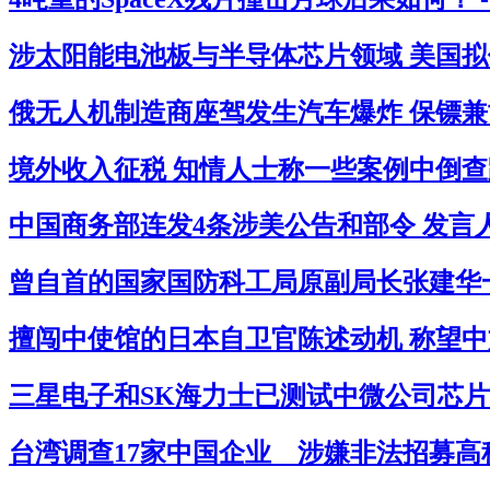
涉太阳能电池板与半导体芯片领域 美国拟借
俄无人机制造商座驾发生汽车爆炸 保镖兼司
境外收入征税 知情人士称一些案例中倒查跨
中国商务部连发4条涉美公告和部令 发言
曾自首的国家国防科工局原副局长张建华一审
擅闯中使馆的日本自卫官陈述动机 称望中
三星电子和SK海力士已测试中微公司芯片
台湾调查17家中国企业 涉嫌非法招募高科