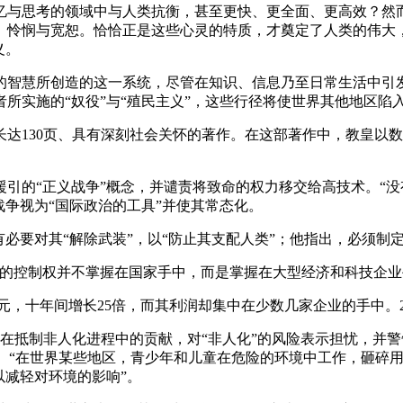
忆与思考的领域中与人类抗衡，甚至更快、更全面、更高效？然
、怜悯与宽恕。恰恰正是这些心灵的特质，才奠定了人类的伟大
义。
的智慧所创造的这一系统，尽管在知识、信息乃至日常生活中引
所实施的“奴役”与“殖民主义”，这些行径将使世界其他地区陷
达130页、具有深刻社会关怀的著作。在这部著作中，教皇以
引的“正义战争”概念，并谴责将致命的权力移交给高技术。“没
战争视为“国际政治的工具”并使其常态化。
有必要对其“解除武装”，以“防止其支配人类”；他指出，必须制
的控制权并不掌握在国家手中，而是掌握在大型经济和科技企业手
美元，十年间增长25倍，而其利润却集中在少数几家企业的手中。
多芬在抵制非人化进程中的贡献，对“非人化”的风险表示担忧，
： “在世界某些地区，青少年和儿童在危险的环境中工作，砸碎
以减轻对环境的影响”。