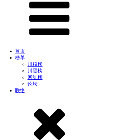
首页
榜单
川粉榜
川黑榜
网红榜
论坛
联络