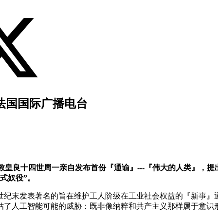
 法国国际广播电台
教皇良十四世周一亲自发布首份『通谕』---『伟大的人类』，
式奴役”。
9世纪末发表著名的旨在维护工人阶级在工业社会权益的『新事』
估了人工智能可能的威胁：既非像纳粹和共产主义那样属于意识