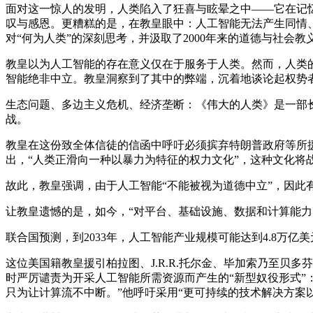
面对这一惊人的发明，人类陷入了狂喜与眩晕之中——它在记
叹与感恩。更糟糕的是，在教皇眼中：人工智能无法产生同情
对“何为人类”的深刻思考，并汲取了2000年来的道德与社会教
教皇以为人工智能的存在意义仅在于服务于人类。然而，人类
智能绝非中立。教皇洞察到了其中的弊端，沉着地谈论起权势者
生态问题、多边主义危机、经济垄断：《伟大的人类》是一部长
战。
教皇在这份致全体信徒的信函中呼吁必须摈弃特朗普政府等所援
出，“人类正滑向一种以暴力为特征的权力文化”，这种文化将
故此，教皇强调，由于人工智能“不能被视为道德中立”，因此
让教皇遗憾的是，如今，“对平台、基础设施、数据和计算能力
联合国预测，到2033年，人工智能产业规模可能达到4.8万亿
这位美国籍教皇援引柏拉图、J.R.R.托尔金、毕加索乃至贝
时严厉谴责为开采人工智能所需资源而产生的“新型奴役形式”
只为让计算流不中断。”他呼吁采用“更可持续的技术解决方案