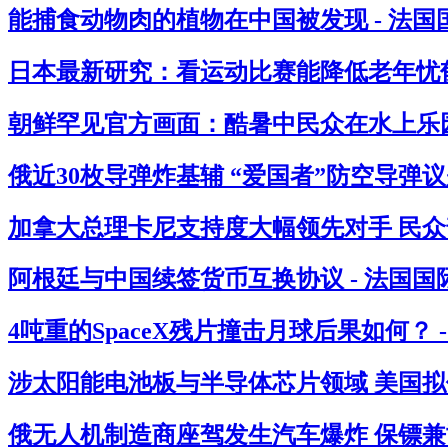
能捕食动物肉的植物在中国被发现 - 法国
日本最新研究：看运动比赛能降低老年忧郁
朝鲜罕见官方画面：酷暑中民众在水上乐园
俄近30枚导弹炸基辅 “爱国者”防空导弹议
加拿大总理卡尼支持度大幅领先对手 民众
阿根廷与中国续签货币互换协议 - 法国国
4吨重的SpaceX残片撞击月球后果如何？ 
涉太阳能电池板与半导体芯片领域 美国拟借
俄无人机制造商座驾发生汽车爆炸 保镖兼司