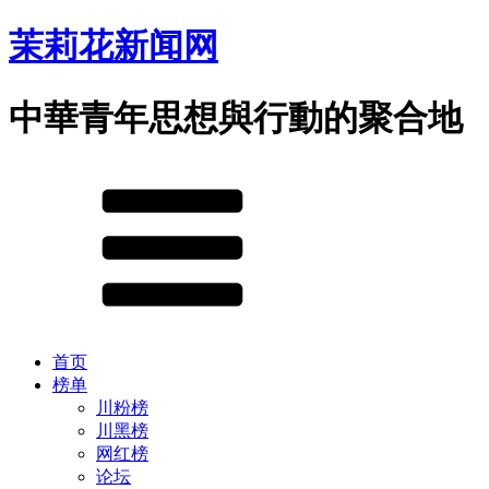
茉莉花新闻网
中華青年思想與行動的聚合地
首页
榜单
川粉榜
川黑榜
网红榜
论坛