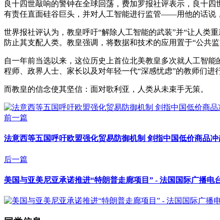
良十四世敲响的警钟在全球回荡，费加罗报社评表示，良十四
有责任直面硅谷巨头，并对人工智能进行监管——用他的话说，
世界报社评认为，教皇呼吁“解除人工智能的武装”并“让人类重
防止其支配人类。教皇强调，将数据和技术的应用置于“公共监
自一年前当选以来，这位历史上首位北美教皇多次就人工智能的
程师、政界人士、家长以及对年轻一代“深感忧虑”的教师们进
而教皇的信念使其坚信：面对歌利亚，人类从未束手无策。
前一篇
法意西等五国呼吁欧盟强化贸易防御机制 剑指中国低价商品冲击
后一篇
美国与亚美尼亚承诺推进“特朗普走廊项目” - 法国国际广播电