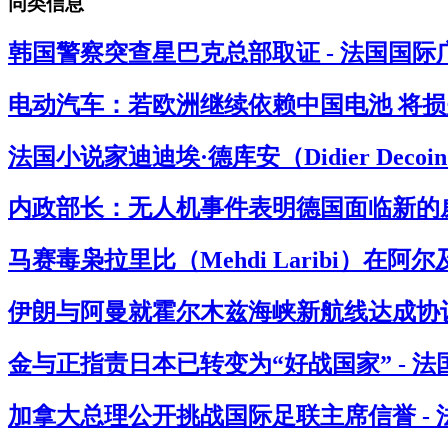
同类信息
韩国警察突查星巴克总部取证 - 法国国际
电动汽车：若欧洲继续依赖中国电池 将损失
法国小说家迪迪埃·德库安（Didier Deco
内政部长：无人机事件表明德国面临新的威
马赛毒枭拉里比（Mehdi Laribi）在阿
伊朗与阿曼就霍尔木兹海峡新航线达成协议
金与正指责日本已转变为“好战国家” - 
加拿大总理公开挑战国际足联主席信誉 -