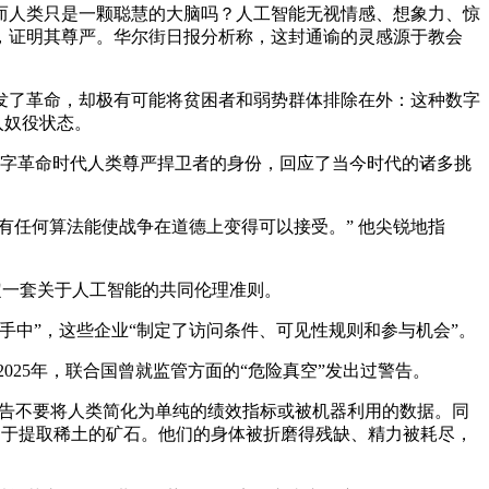
而人类只是一颗聪慧的大脑吗？人工智能无视情感、想象力、惊
，证明其尊严。华尔街日报分析称，这封通谕的灵感源于教会
发了革命，却极有可能将贫困者和弱势群体排除在外：这种数字
入奴役状态。
数字革命时代人类尊严捍卫者的身份，回应了当今时代的诸多挑
有任何算法能使战争在道德上变得可以接受。” 他尖锐地指
定一套关于人工智能的共同伦理准则。
中”，这些企业“制定了访问条件、可见性规则和参与机会”。
2025年，联合国曾就监管方面的“危险真空”发出过警告。
并警告不要将人类简化为单纯的绩效指标或被机器利用的数据。同
用于提取稀土的矿石。他们的身体被折磨得残缺、精力被耗尽，