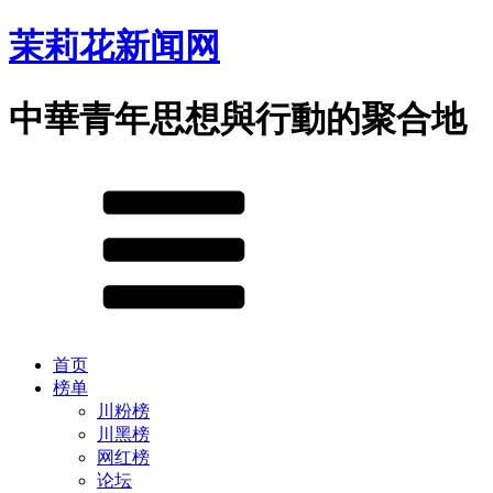
茉莉花新闻网
中華青年思想與行動的聚合地
首页
榜单
川粉榜
川黑榜
网红榜
论坛