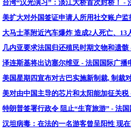
台湾“汉光演习”：淡江大桥首次封桥！ -
美扩大对外国签证申请人所用社交账户监控
大马士革附近汽车爆炸 造成2人死亡、13人
几内亚要求法国归还殖民时期文物和遗骸 
泽连斯基将出访塞尔维亚 - 法国国际广播
美国星期四宣布对古巴实施新制裁, 制裁
美对由中国主导的芯片和太阳能加征关税 
特朗普签署行政令 阻止“生育旅游” - 法
汉坦病毒：在法的一名游客曾呈阳性 现在西