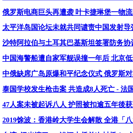
俄罗斯电商巨头再遭袭 叶卡捷琳堡一物流中
太平洋岛国论坛未就共同谴责中国发射导弹
沙特阿拉伯与土耳其巴基斯坦签署防务协议
中国海警船遭自家军舰误撞一年后 北京低
中俄缺席广岛原爆和平纪念仪式 俄罗斯对其
泰国学校发生枪击案 共造成8人死亡 - 
47人案未被起诉八人 护照被扣逾五年後获
2019馀波：香港岭大学生会解散 全港「