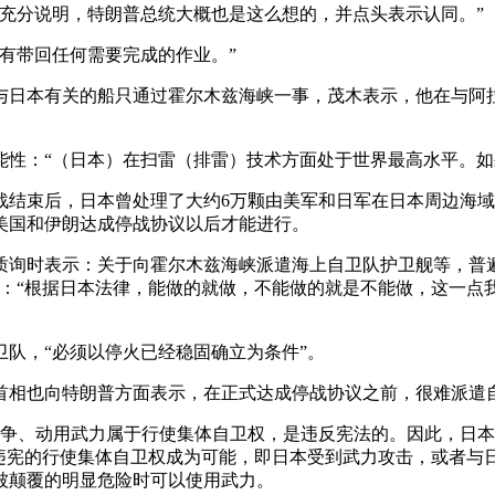
充分说明，特朗普总统大概也是这么想的，并点头表示认同。”
有带回任何需要完成的作业。”
日本有关的船只通过霍尔木兹海峡一事，茂木表示，他在与阿拉
能性：“（日本）在扫雷（排雷）技术方面处于世界最高水平。如
战结束后，日本曾处理了大约6万颗由美军和日军在日本周边海
美国和伊朗达成停战协议以后才能进行。
质询时表示：关于向霍尔木兹海峡派遣海上自卫队护卫舰等，普
：“根据日本法律，能做的就做，不能做的就是不能做，这一点我
队，“必须以停火已经稳固确立为条件”。
首相也向特朗普方面表示，在正式达成停战协议之前，很难派遣
争、动用武力属于行使集体自卫权，是违反宪法的。因此，日本只
使违宪的行使集体自卫权成为可能，即日本受到武力攻击，或者与
被颠覆的明显危险时可以使用武力。