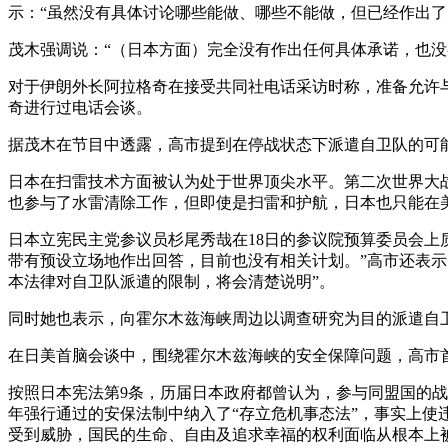
示：“虽然没有具体讨论哪些能做、哪些不能做，但已经作出了
茂木强调说：“（日本方面）完全没有作出任何具体承诺，也没
对于伊朗外长阿拉格奇在接受共同社电话采访时称，准备允许与
奇进行过电话会谈。
据茂木在节目中透露，高市提到在停战状态下派遣自卫队的可
日本在扫雷技术方面被认为处于世界顶尖水平。第二次世界大
也参与了水雷清除工作，但即使是扫雷和护航，日本也只能在
日本立宪民主党参议员杉尾秀哉在18日的参议院预算委员会上
带有预设立场地作出回答，目前也没有相关计划。”高市还表示
本法律对自卫队派遣的限制，将会清楚说明”。
同时她也表示，向霍尔木兹海峡周边以调查研究为目的派遣自卫
在日美首脑会谈中，围绕霍尔木兹海峡的安全保障问题，高市
按照日本宪法第9条，历届日本政府都曾认为，参与同盟国的战
年强行通过的安保法制中纳入了“存立危机事态法”，事实上
受到威胁，国民的生命、自由及追求幸福的权利面临从根本上