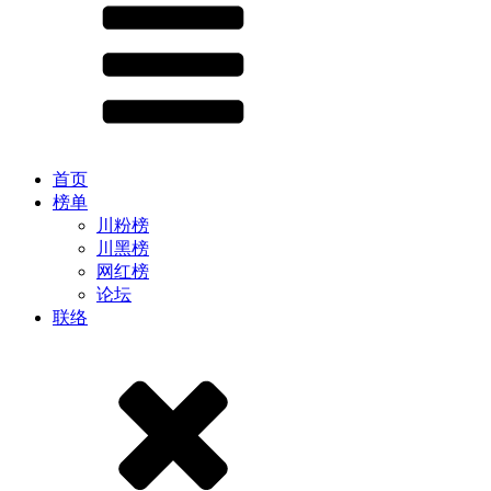
首页
榜单
川粉榜
川黑榜
网红榜
论坛
联络