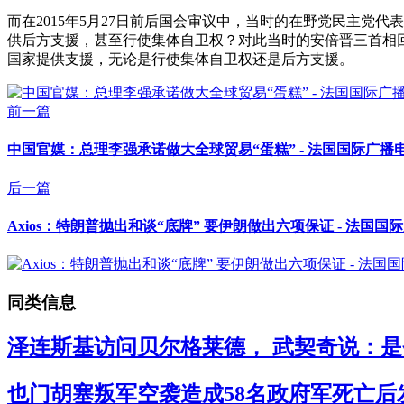
而在2015年5月27日前后国会审议中，当时的在野党民主党代表冈
供后方支援，甚至行使集体自卫权？对此当时的安倍晋三首相
国家提供支援，无论是行使集体自卫权还是后方支援。
前一篇
中国官媒：总理李强承诺做大全球贸易“蛋糕” - 法国国际广播
后一篇
Axios：特朗普抛出和谈“底牌” 要伊朗做出六项保证 - 法国国
同类信息
泽连斯基访问贝尔格莱德， 武契奇说：是
也门胡塞叛军空袭造成58名政府军死亡后