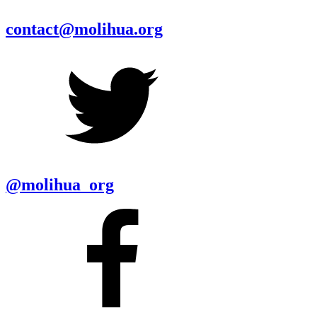
contact@molihua.org
@molihua_org