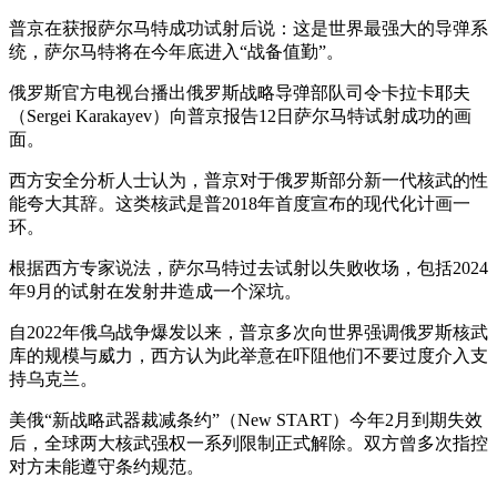
普京在获报萨尔马特成功试射后说：这是世界最强大的导弹系
统，萨尔马特将在今年底进入“战备值勤”。
俄罗斯官方电视台播出俄罗斯战略导弹部队司令卡拉卡耶夫
（Sergei Karakayev）向普京报告12日萨尔马特试射成功的画
面。
西方安全分析人士认为，普京对于俄罗斯部分新一代核武的性
能夸大其辞。这类核武是普2018年首度宣布的现代化计画一
环。
根据西方专家说法，萨尔马特过去试射以失败收场，包括2024
年9月的试射在发射井造成一个深坑。
自2022年俄乌战争爆发以来，普京多次向世界强调俄罗斯核武
库的规模与威力，西方认为此举意在吓阻他们不要过度介入支
持乌克兰。
美俄“新战略武器裁减条约”（New START）今年2月到期失效
后，全球两大核武强权一系列限制正式解除。双方曾多次指控
对方未能遵守条约规范。