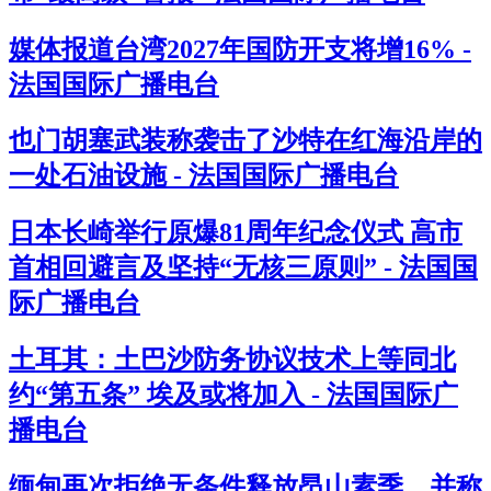
媒体报道台湾2027年国防开支将增16% -
法国国际广播电台
也门胡塞武装称袭击了沙特在红海沿岸的
一处石油设施 - 法国国际广播电台
日本长崎举行原爆81周年纪念仪式 高市
首相回避言及坚持“无核三原则” - 法国国
际广播电台
土耳其：土巴沙防务协议技术上等同北
约“第五条” 埃及或将加入 - 法国国际广
播电台
缅甸再次拒绝无条件释放昂山素季，并称