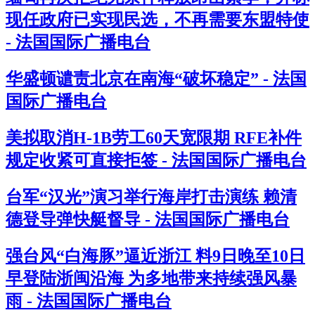
现任政府已实现民选，不再需要东盟特使
- 法国国际广播电台
华盛顿谴责北京在南海“破坏稳定” - 法国
国际广播电台
美拟取消H-1B劳工60天宽限期 RFE补件
规定收紧可直接拒签 - 法国国际广播电台
台军“汉光”演习举行海岸打击演练 赖清
德登导弹快艇督导 - 法国国际广播电台
强台风“白海豚”逼近浙江 料9日晚至10日
早登陆浙闽沿海 为多地带来持续强风暴
雨 - 法国国际广播电台