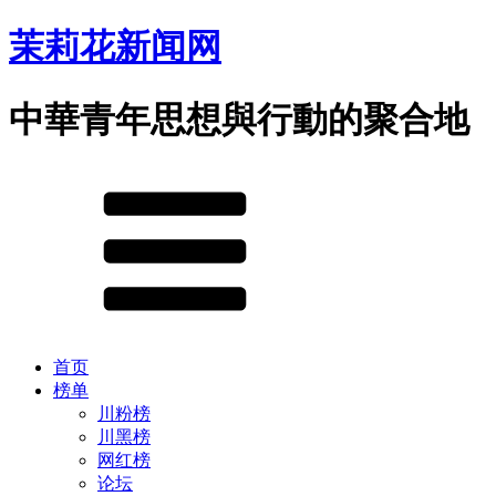
茉莉花新闻网
中華青年思想與行動的聚合地
首页
榜单
川粉榜
川黑榜
网红榜
论坛