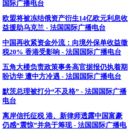
国际广播电台
欧盟将被冻结俄资产衍生14亿欧元利息收
益援助乌克兰 - 法国国际广播电台
中国再收紧资金外流：向境外保单收益徵
税20% 香港受影响 - 法国国际广播电台
五角大楼负责政策事务高官据报仍执着期
盼访华 遭中方冷遇 - 法国国际广播电台
默茨总理被打分“不及格” - 法国国际广播
电台
离岸信托征税 港、新律师透露中国富豪
仍感“震惊”并急于筹现 - 法国国际广播电