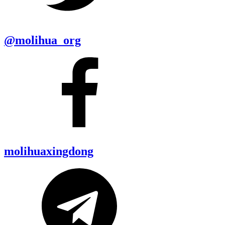
@molihua_org
molihuaxingdong