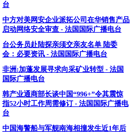
台
中方对美网安企业派拓公司在华销售产品
启动网络安全审查 - 法国国际广播电台
台公务员赴陆探亲须交亲友名单 陆委
会：必要资讯 - 法国国际广播电台
非洲:加蓬发展寻求向采矿业转型 - 法国
国际广播电台
韩产业通商部长谈中国“996+”令其震惊
指52小时工作周需修订 - 法国国际广播电
台
中国海警船与军舰南海相撞发生近1年后