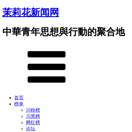
茉莉花新闻网
中華青年思想與行動的聚合地
首页
榜单
川粉榜
川黑榜
网红榜
论坛