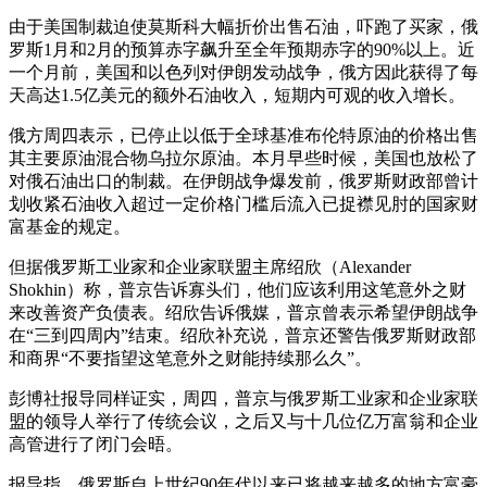
由于美国制裁迫使莫斯科大幅折价出售石油，吓跑了买家，俄
罗斯1月和2月的预算赤字飙升至全年预期赤字的90%以上。近
一个月前，美国和以色列对伊朗发动战争，俄方因此获得了每
天高达1.5亿美元的额外石油收入，短期内可观的收入增长。
俄方周四表示，已停止以低于全球基准布伦特原油的价格出售
其主要原油混合物乌拉尔原油。本月早些时候，美国也放松了
对俄石油出口的制裁。在伊朗战争爆发前，俄罗斯财政部曾计
划收紧石油收入超过一定价格门槛后流入已捉襟见肘的国家财
富基金的规定。
但据俄罗斯工业家和企业家联盟主席绍欣（Alexander
Shokhin）称，普京告诉寡头们，他们应该利用这笔意外之财
来改善资产负债表。绍欣告诉俄媒，普京曾表示希望伊朗战争​​
在“三到四周内”结束。绍欣补充说，普京还警告俄罗斯财政部
和商界“不要指望这笔意外之财能持续那么久”。
彭博社报导同样证实，周四，普京与俄罗斯工业家和企业家联
盟的领导人举行了传统会议，之后又与十几位亿万富翁和企业
高管进行了闭门会晤。
报导指，俄罗斯自上世纪90年代以来已将越来越多的地方富豪