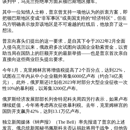
谈判中，乌克兰拒绝单方面从顿巴斯地区撤军。
其中一位知情人士称，普京曾支持一项他认为的折衷方案，即
把顿巴斯地区变成“非军事区”或美国支持的“经济特区”，但在
乌方明确表示放弃该地区是不可逾越的红线后，他放弃了这一
想法。
普京向寡头们提出的这一要求，是自其下令于2022年2月全面
入侵乌克兰以来，俄政府多次试图向该国企业勒索资金，以资
助当局在国防上的巨额开支的最新举措——也是普京首次亲自
直接向这些商业巨头提出要求。
今年1月，克里姆林宫将增值税提高了2个百分点，达到22%，
试图在三年内从中小企业额外筹集6000亿卢布（约合74亿美
元）。此外，俄罗斯还计划在2023年对部分大型企业征收一次
性10%的暴利税，以筹集3200亿卢布。
俄罗斯经济发展部部长列舍特尼科夫周四另行表示，如果卢布
继续贬值，今年将考虑再次征收暴利税。去年，克里姆林宫的
国防开支飙升42%，达到13.1万亿卢布。
独立新闻媒体《钟声报》（The Bell）率先报道了普京的上述
发言。俄总统新闻秘书佩斯科夫否认捐款将用于战争，但他告