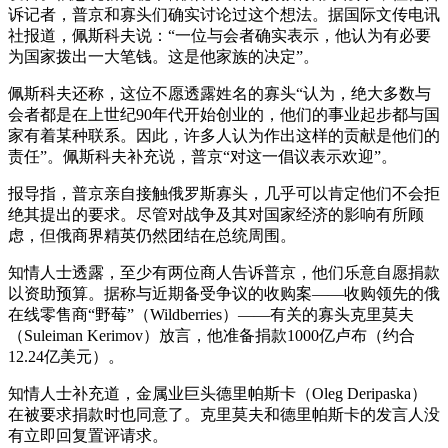
诉记者，普京和寡头们确实讨论过这个想法。据国际文传电讯
社报道，佩斯科夫说：“一位与会者确实表示，他认为有必要
为国家拨出一大笔钱。这是他家族的决定”。
佩斯科夫还称，这位不愿透露姓名的寡头“认为，绝大多数与
会者都是在上世纪90年代开始创业的，他们的事业起步都与国
家有着某种联系。因此，许多人认为作出这样的贡献是他们的
责任”。佩斯科夫补充说，普京“对这一倡议表示欢迎”。
报导指，普京亲自接触俄罗斯寡头，几乎可以肯定他们不会拒
绝其提出的要求。尽管对战争及其对国家经济的影响有所顾
虑，但俄商界精英仍然团结在总统周围。
知情人士透露，至少有两位商人告诉普京，他们乐意自愿捐款
以资助预算。据称与近期备受争议的收购案——收购领先的俄
在线零售商“野莓”（Wildberries）——有关的寡头克里莫夫
（Suleiman Kerimov）放言，他准备捐款1000亿卢布（约合
12.24亿美元）。
知情人士补充道，金属业巨头德里帕斯卡（Oleg Deripaska）
在被要求捐款时也同意了。克里莫夫和德里帕斯卡的发言人没
有立即回复置评请求。